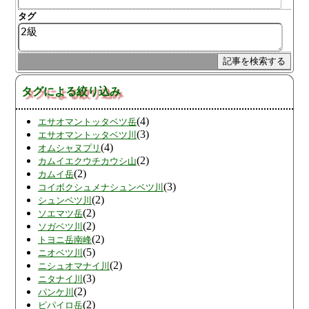
タグ
タグによる絞り込み
(4)
エサオマントッタベツ岳
(3)
エサオマントッタベツ川
(4)
オムシャヌプリ
(2)
カムイエクウチカウシ山
(2)
カムイ岳
(3)
コイボクシュメナシュンベツ川
(2)
シュンベツ川
(2)
ソエマツ岳
(2)
ソガベツ川
(2)
トヨニ岳南峰
(5)
ニオベツ川
(2)
ニシュオマナイ川
(3)
ニタナイ川
(2)
パンケ川
(2)
ピパイロ岳