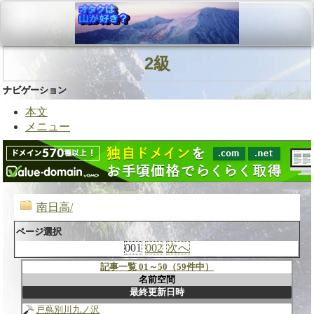
2級
ナビゲーション
本文
メニュー
南日高/
ページ選択
001
002
次へ
記事一覧 01～50（59件中）
名前空間
最終更新日時
戸蔦別川九ノ沢