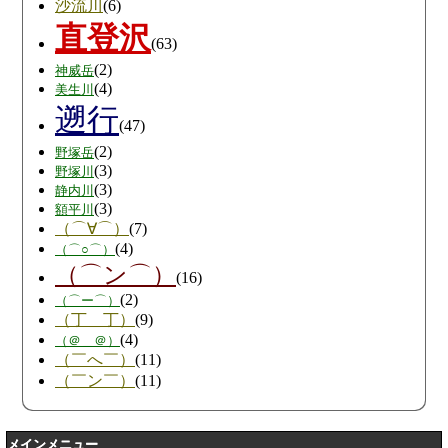
沙流川
(6)
直登沢
(63)
(2)
神威岳
(4)
美生川
遡行
(47)
(2)
野塚岳
(3)
野塚川
(3)
静内川
(3)
額平川
（⌒∀⌒）
(7)
(4)
（⌒○⌒）
（⌒ン⌒）
(16)
(2)
（⌒ー⌒）
（丁＿丁）
(9)
(4)
（＠＿＠）
（￣へ￣）
(11)
（￣ン￣）
(11)
メインメニュー