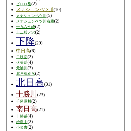
(2)
ピロロ岳
メナシュンベツ川
(10)
(5)
メナシュンベツ川
(2)
メナシュンベツ川右股
(2)
一九六七峰
(2)
上二股ノ沢
下降
(29)
中日高
(6)
(2)
二岐岳
(4)
伏美岳
(3)
元浦川
(2)
北戸蔦別岳
北日高
(31)
十勝川
(23)
(2)
千呂露川
南日高
(21)
(4)
十勝岳
(2)
妙敷山
(2)
小楽古