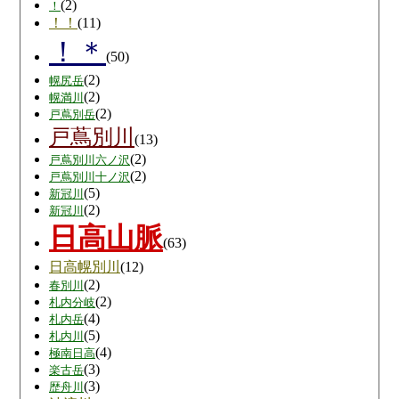
(2)
！
！！
(11)
！＊
(50)
(2)
幌尻岳
(2)
幌満川
(2)
戸蔦別岳
戸蔦別川
(13)
(2)
戸蔦別川六ノ沢
(2)
戸蔦別川十ノ沢
(5)
新冠川
(2)
新冠川
日高山脈
(63)
日高幌別川
(12)
(2)
春別川
(2)
札内分岐
(4)
札内岳
(5)
札内川
(4)
極南日高
(3)
楽古岳
(3)
歴舟川