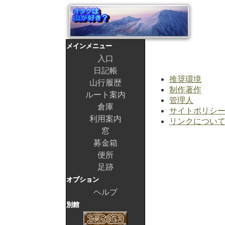
メインメニュー
入口
日記帳
推奨環境
山行履歴
制作著作
ルート案内
管理人
倉庫
サイトポリシ
利用案内
リンクについ
窓
募金箱
便所
足跡
オプション
ヘルプ
別館