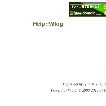
Help::Wlog
ー
て
Copyright by
ふ〜ちゃん
. 
Powerd by W.S.O © 2000-2010 by
F