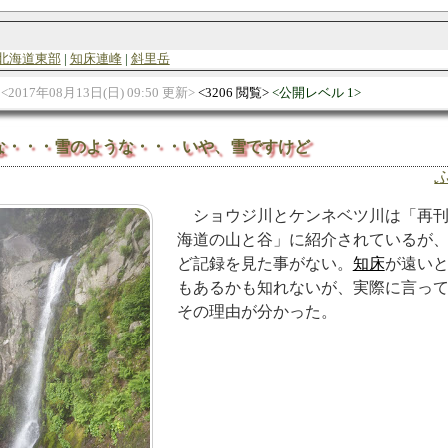
北海道東部
知床連峰
斜里岳
2017年08月13日(日) 09:50 更新
3206 閲覧
公開レベル 1
な・・・雪のような・・・いや、雪ですけど
ショウジ川とケンネベツ川は「再
海道の山と谷」に紹介されているが
ど記録を見た事がない。
知床
が遠い
もあるかも知れないが、実際に言っ
その理由が分かった。