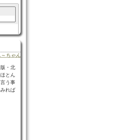
ふ～ちゃん
刊版・北
、ほとん
と言う事
てみれば