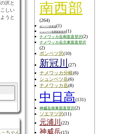
南西部
プの沢と
やこしい
みようと
(264)
(1)
ポンベツ沢本流
(1)
シュンベツ岳西面直登沢
(2)
ナメワッカ岳南面直登沢
ナメワッカ岳北東面直登沢
(2)
ポンベツ沢
(10)
新冠川
(27)
ナメワッカ分岐
(6)
シュンベツ岳
(6)
ナメワッカ岳
(8)
中日高
(131)
(2)
神威岳南東面直登沢
ソエマツ沢
(11)
元浦川
(22)
神威岳
ふ～ちゃん
(15)