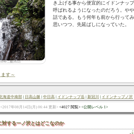
き上げる事から便宜的にイドンナッ
呼ばれるようになったのだろう。や
話である。もう何年も前から行って
思いつつ、先延ばしになっていた。
o1040 二股[1022]
ります～
北海道中南部
日高山脈
中日高
イドンナップ岳
新冠川
イドンナップノ沢
2017年08月14日(月) 06:44 更新
4027 閲覧
公開レベル 1
に対する一ノ沢とはどこなのか