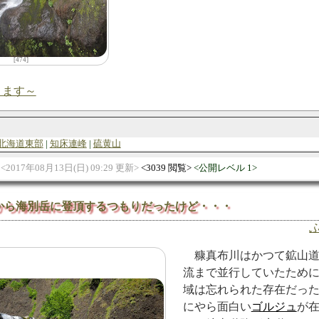
[474]
ります～
北海道東部
知床連峰
硫黄山
2017年08月13日(日) 09:29 更新
3039 閲覧
公開レベル 1
から海別岳に登頂するつもりだったけど・・・
糠真布川はかつて鉱山
流まで並行していたため
域は忘れられた存在だっ
にやら面白い
ゴルジュ
が