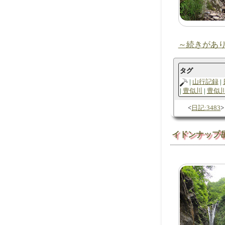
～続きがあ
タグ
山行記録
豊似川
豊似
日記:3483
イドンナップ