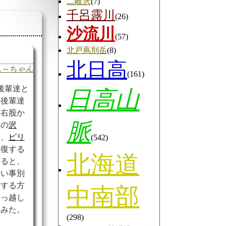
二岐沢
(7)
千呂露川
(26)
沙流川
(57)
北戸蔦別岳
(8)
北日高
ふ～ちゃん
(161)
後輩達と
日高山
、後輩達
て右股か
脈
この
沢
は、
ピリ
(542)
往復する
北海道
下ると、
まい事別
環する方
中南部
乗っ越し
てみた。
(298)