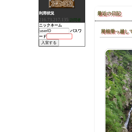
利用状況
最近の日記
216.73.217.135
訪問者
ニックネーム
パスワ
尾根乗っ越し
ード