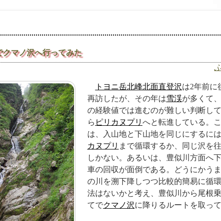
でクマノ沢へ行ってみた
トヨニ岳北峰北面直登沢
は2年前に
再訪したが、その年は
雪渓
が多くて
の経験値では進むのが難しい判断し
ら
ピリカヌプリ
へと転進している。
は、入山地と下山地を同じにするに
カヌプリ
まで循環するか、同じ沢を
しかない。あるいは、豊似川方面へ
車の回収が面倒である。どうにかう
の川を溯下降しつつ比較的簡易に循
法はないかと考え、豊似川から尾根
てで
クマノ沢
に降りるルートを取っ