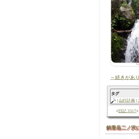
C
～続きがあ
タグ
山行計画
日記:3317
斜里岳二ノ沢