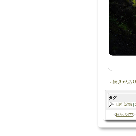
～続きがあ
タグ
山行記録
日記:3477