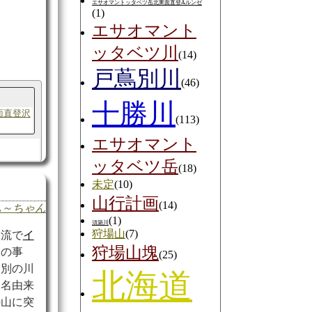
エサオマントッタベツ岳北東面直登Aルンゼ
(1)
エサオマント
ッタベツ川
(14)
戸蔦別川
(46)
十勝川
面直登沢
(113)
エサオマント
ッタベツ岳
(18)
未定
(10)
山行計画
(14)
ふ～ちゃん
(1)
須築川
狩場山
(7)
支流で
イ
狩場山塊
沢の事
(25)
は別の川
北海道
川名由来
の山に突