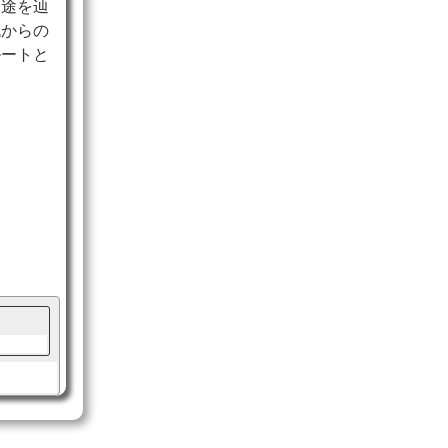
一途を辿
流からの
ルートと