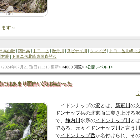
[981]
ります～
日高山脈
南日高
トヨニ岳
歴舟川
ヌビナイ川
クマノ沢
トヨニ岳北峰北
川右股
トヨニ岳北峰東面直登沢
2024年07月21日(日) 11:13 更新
4000 閲覧
公開レベル 1
岳にはあまり面白い沢は無かった
イドンナップの
沢
とは、
新冠川
の
ドンナップ岳
の北東面に突き上げる
で、
静内川
水系の
イドンナップ川
と
である。元々
イドンナップ川
と言う
で
イドンナップ岳
が名付けられ、そ