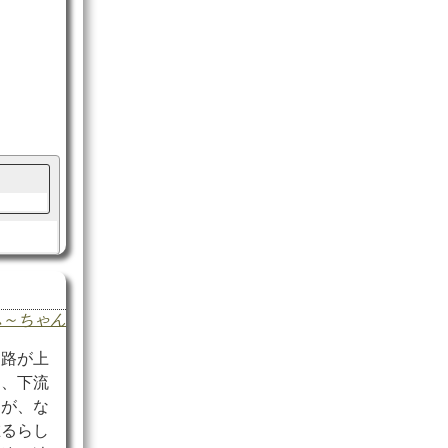
ふ～ちゃん
道路が上
に、下流
たが、な
在るらし