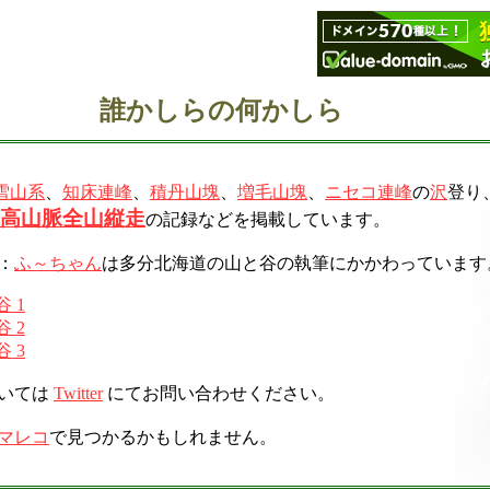
誰かしらの何かしら
雪山系
、
知床連峰
、
積丹山塊
、
増毛山塊
、
ニセコ連峰
の
沢
登り
高山脈全山縦走
の記録などを掲載しています。
：
ふ～ちゃん
は多分北海道の山と谷の執筆にかかわっています
 1
 2
 3
いては
Twitter
にてお問い合わせください。
マレコ
で見つかるかもしれません。