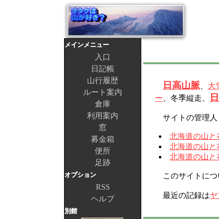
メインメニュー
入口
日記帳
山行履歴
日高山脈
、
大
ルート案内
日
ー
、冬季縦走、
倉庫
利用案内
サイトの管理人
窓
北海道の山と谷
募金箱
北海道の山と谷
便所
北海道の山と谷
足跡
オプション
このサイトにつ
RSS
最近の記録は
ヤ
ヘルプ
別館