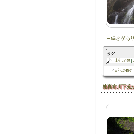
～続きがあ
タグ
山行記録
日記:3480
糠真布川下流