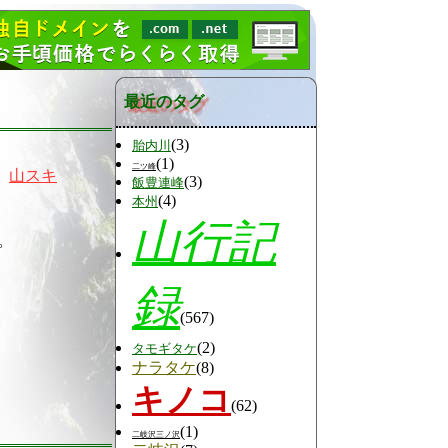
最近のタグ
(3)
胎内川
(1)
二ツ峰
、
山スキ
(3)
飯豊連峰
(4)
本州
山行記
。
録
(567)
(2)
タモギタケ
ナラタケ
(8)
キノコ
(62)
(1)
二岐沢三ノ沢