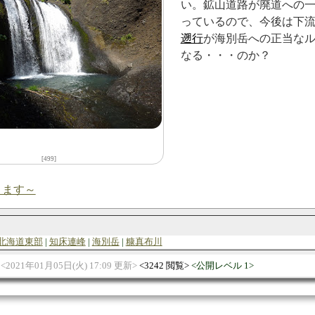
い。鉱山道路が廃道への
っているので、今後は下
遡行
が海別岳への正当な
なる・・・のか？
[499]
ります～
北海道東部
知床連峰
海別岳
糠真布川
2021年01月05日(火) 17:09 更新
3242 閲覧
公開レベル 1