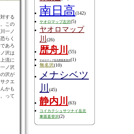
南日高
ノ
(142)
に対する
(5)
ヤオロマップ左沢
い。この
ヤオロマップ
ビ川一ノ
川
、恐らく
(26)
のであろ
歴舟川
(55)
二ノ沢は
(1)
と上流に
ヤオロマップ岳北西面直登沢
無名沢
(10)
川一ノ沢
メナシベツ
この沢が
エサクエ
川
なんかも
(45)
に。って
静内川
(63)
？
コイカクシュサツナイ岳北
(2)
東面直登沢