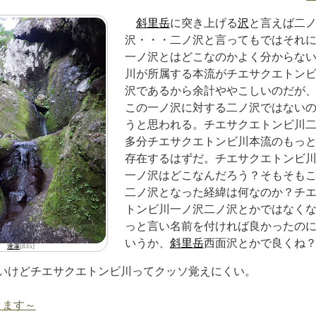
斜里岳
に突き上げる
沢
と言えば二
沢・・・二ノ沢と言ってもではそれ
一ノ沢とはどこなのかよく分からな
川が所属する本流がチエサクエトン
沢であるから余計ややこしいのだが
この一ノ沢に対する二ノ沢ではない
うと思われる。チエサクエトンビ川
多分チエサクエトンビ川本流のもっ
存在するはずだ。チエサクエトンビ
一ノ沢はどこなんだろう？そもそも
二ノ沢となった経緯は何なのか？チ
トンビ川一ノ沢二ノ沢とかではなく
っと言い名前を付ければ良かったの
いうか、
斜里岳
西面沢とかで良くね
連瀑
[835]
いけどチエサクエトンビ川ってクッソ覚えにくい。
ります～