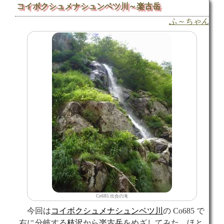
コイボクシュメナシュンベツ川～楽古岳
ふ～ちゃん
Co685 出合の滝
今回は
コイボクシュメナシュンベツ川
の Co685 で
右に分岐する
枝沢
から
楽古岳
をめざしてみた。ほと