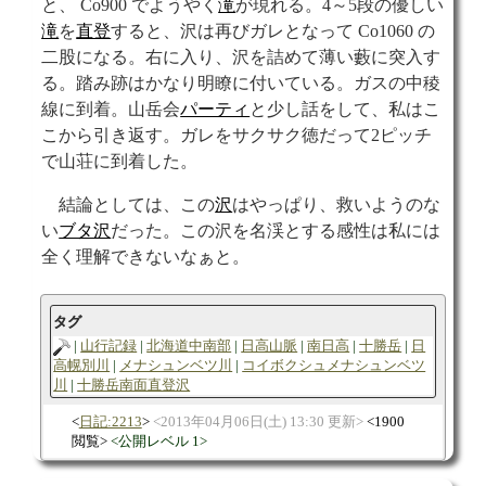
と、 Co900 でようやく
滝
が現れる。4～5段の優しい
滝
を
直登
すると、沢は再びガレとなって Co1060 の
二股になる。右に入り、沢を詰めて薄い藪に突入す
る。踏み跡はかなり明瞭に付いている。ガスの中稜
線に到着。山岳会
パーティ
と少し話をして、私はこ
こから引き返す。ガレをサクサク徳だって2ピッチ
で山荘に到着した。
結論としては、この
沢
はやっぱり、救いようのな
い
ブタ沢
だった。この沢を名渓とする感性は私には
全く理解できないなぁと。
タグ
山行記録
北海道中南部
日高山脈
南日高
十勝岳
日
高幌別川
メナシュンベツ川
コイボクシュメナシュンベツ
川
十勝岳南面直登沢
日記:2213
2013年04月06日(土) 13:30 更新
1900
閲覧
公開レベル 1