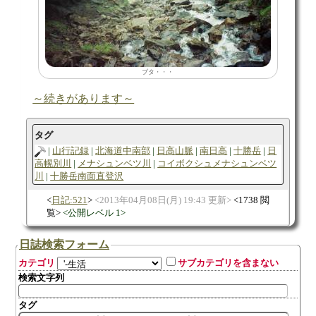
ブタ・・・
～続きがあります～
タグ
山行記録
北海道中南部
日高山脈
南日高
十勝岳
日
高幌別川
メナシュンベツ川
コイボクシュメナシュンベツ
川
十勝岳南面直登沢
日記:521
2013年04月08日(月) 19:43 更新
1738 閲
覧
公開レベル 1
日誌検索フォーム
カテゴリ
サブカテゴリを含まない
検索文字列
タグ