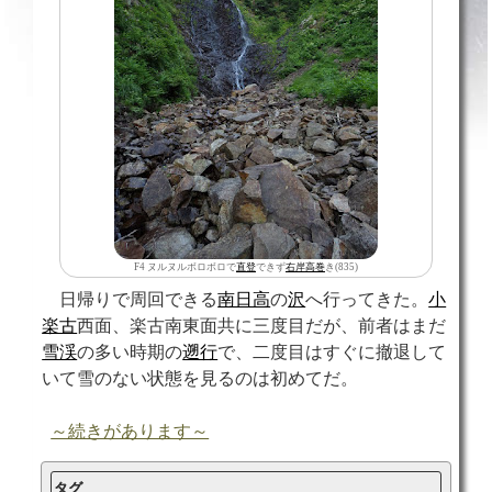
F4 ヌルヌルボロボロで
直登
できず
右岸
高巻
き(835)
日帰りで周回できる
南日高
の
沢
へ行ってきた。
小
楽古
西面、楽古南東面共に三度目だが、前者はまだ
雪渓
の多い時期の
遡行
で、二度目はすぐに撤退して
いて雪のない状態を見るのは初めてだ。
～続きがあります～
タグ