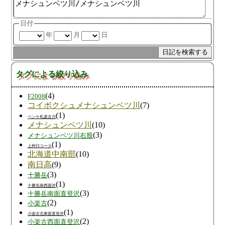
日付
年
月
日
タグによる絞り込み
(4)
F2008
コイボクシュメナシュンベツ川
(7)
(1)
ペンケ札楽古川
メナシュンベツ川
(10)
(3)
メナシュンベツ川右股
(1)
上杵臼コース
北海道中南部
(10)
南日高
(9)
(3)
十勝岳
(1)
十勝岳南西面沢
(3)
十勝岳南面直登沢
(2)
小楽古
(1)
小楽古北東面直登沢
(2)
小楽古西面直登沢