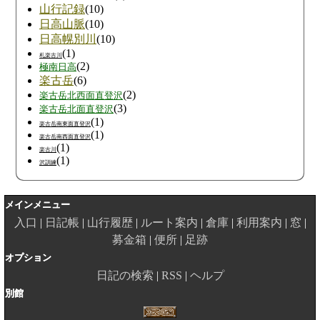
山行記録
(10)
日高山脈
(10)
日高幌別川
(10)
(1)
札楽古川
(2)
極南日高
楽古岳
(6)
(2)
楽古岳北西面直登沢
(3)
楽古岳北面直登沢
(1)
楽古岳南東面直登沢
(1)
楽古岳南西面直登沢
(1)
楽古川
(1)
沢訓練
メインメニュー
入口
日記帳
山行履歴
ルート案内
倉庫
利用案内
窓
募金箱
便所
足跡
オプション
日記の検索
RSS
ヘルプ
別館