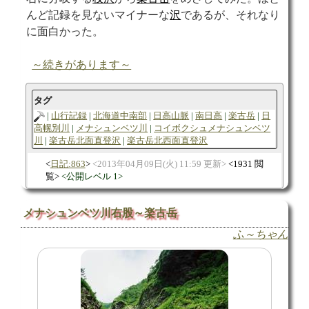
んど記録を見ないマイナーな
沢
であるが、それなり
に面白かった。
～続きがあります～
タグ
山行記録
北海道中南部
日高山脈
南日高
楽古岳
日
高幌別川
メナシュンベツ川
コイボクシュメナシュンベツ
川
楽古岳北面直登沢
楽古岳北西面直登沢
日記:863
2013年04月09日(火) 11:59 更新
1931 閲
覧
公開レベル 1
メナシュンベツ川右股～楽古岳
ふ～ちゃん