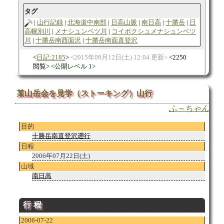
タグ
山行記録
北海道中南部
日高山脈
南日高
十勝岳
日
高幌別川
メナシュンベツ川
コイボクシュメナシュンベツ
川
十勝岳南西面沢
十勝岳南面直登沢
日記:2185
2015年09月12日(土) 12:04 更新
2250
閲覧
公開レベル 1
某山岳会を見学（ストーキング）山行
ふ～ちゃん
目的
十勝岳南直登沢遡行
日程
2006年07月22日(土)
山域
南日高
行程
2006-07-22