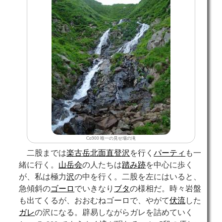
Co900 唯一の見せ場の滝
二股までは
楽古岳北面直登沢
を行く
パーティ
も一
緒に行く。
山岳会
の人たちは
踏み跡
を中心に歩く
が、私は極力
沢
の中を行く。二股を左にはいると、
急傾斜の
ゴーロ
でいきなり
ブタ
の様相だ。時々岩盤
も出てくるが、おおむねゴーロで、やがて
伏流
した
ガレ
の沢になる。辟易しながらガレを詰めていく