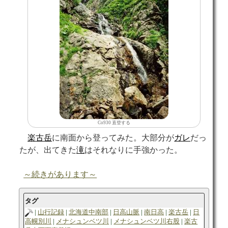
Co930 直登する
楽古岳
に南面から登ってみた。大部分が
ガレ
だっ
たが、出てきた
滝
はそれなりに手強かった。
～続きがあります～
タグ
山行記録
北海道中南部
日高山脈
南日高
楽古岳
日
高幌別川
メナシュンベツ川
メナシュンベツ川右股
楽古