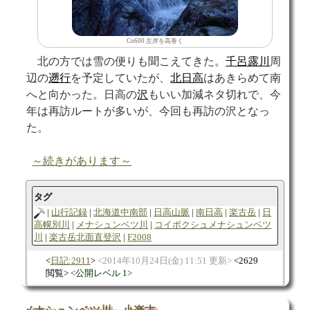
Co600 左岸を高巻く
北の方では雪の便りも聞こえてきた。
千呂露川
周
辺の
遡行
を予定していたが、
北日高
はあきらめて南
へと向かった。日高の
沢
もいい加減ネタ切れで、今
年は再訪ルートが多いが、今回も再訪の沢となっ
た。
～続きがあります～
タグ
山行記録
北海道中南部
日高山脈
南日高
楽古岳
日
高幌別川
メナシュンベツ川
コイボクシュメナシュンベツ
川
楽古岳北面直登沢
F2008
日記:2911
2014年10月24日(金) 11:51 更新
2629
閲覧
公開レベル 1