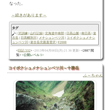
なった。
～続きがあります～
タグ
沢訓練
山行記録
北海道中南部
日高山脈
南日高
楽
古岳
日高幌別川
メナシュンベツ川
コイボクシュメナシ
ュンベツ川
楽古岳北面直登沢
F2008
日記:532
2013年04月08日(月) 21:36 更新
2887 閲
覧
公開レベル 1
コイボクシュメナシュンベツ川～十勝岳
ふ～ちゃん