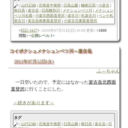
山行記録
北海道中南部
日高山脈
極南日高
小楽古
南日高
楽古岳
日高幌別川
メナシュンベツ川
メナシュン
ベツ川右股
小楽古西面直登沢
楽古川
札楽古川
ペンケ札
楽古川
楽古岳南東面直登沢
小楽古北東面直登沢
日記:3427
2016年07月31日(日) 10:06 更新
1869
閲覧
公開レベル 1
コイボクシュメナシュンベツ川～楽古岳
2011年07月12日(火)
ふ～ちゃん
一日空いたので、予定にはなかった
楽古岳北西面
直登沢
に行くことにした。
～続きがあります～
タグ
山行記録
北海道中南部
日高山脈
南日高
楽古岳
日