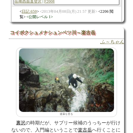
岳南西面直登沢
F2008
日記:659
2013年04月08日(月) 21:57 更新
2206 閲
覧
公開レベル 1
コイボクシュメナシュンベツ川～楽古岳
ふ～ちゃん
連瀑を登る
裏沢
の時期だが、サブリー候補のうっちーが行け
ないので、入門編ということで
楽古岳
へ行くことに