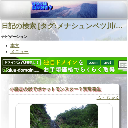
日記の検索 [タグ:メナシュンベツ川/メナシュンベツ川] 01～10(10件中)
ナビゲーション
本文
メニュー
小楽古の沢でポケットモンスター？異常発生
ふ～ちゃん