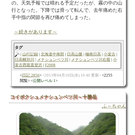
の。天気予報では晴れる予定だったが、霧の中の山
行となった。下降では滑って転んで、去年痛めた右
手中指の関節を再び痛めてしまった。
～続きがあります～
タグ
山行記録
北海道中南部
日高山脈
極南日高
小楽古
日高幌別川
メナシュンベツ川
メナシュンベツ川右股
小
楽古西面直登沢
F2008
日記:2856
2013年04月10日(水) 10:40 更新
2255
閲覧
公開レベル 1
コイボクシュメナシュンベツ川～十勝岳
ふ～ちゃん