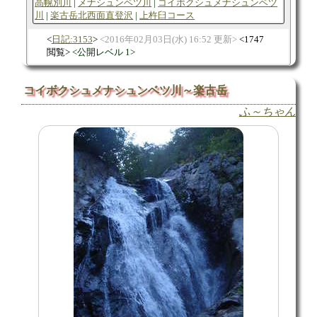
高幌別川
メナシュンベツ川
コイボクシュメナシュンベツ
川
楽古岳北西面直登沢
上杵臼コース
日記:3153
2016年02月03日(水) 16:52 更新
1747
閲覧
公開レベル 1
コイボクシュメナシュンベツ川～楽古岳
ふ～ちゃん