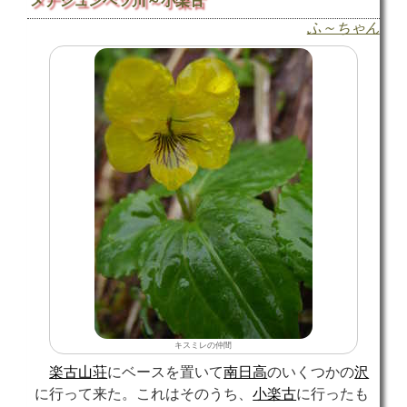
メナシュンベツ川～小楽古
ふ～ちゃん
キスミレの仲間
楽古山荘
にベースを置いて
南日高
のいくつかの
沢
に行って来た。これはそのうち、
小楽古
に行ったも