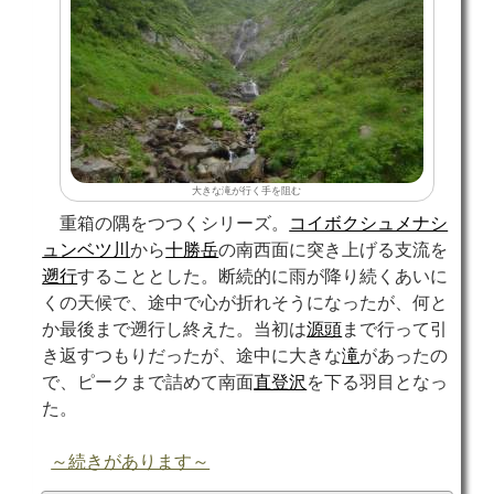
大きな滝が行く手を阻む
重箱の隅をつつくシリーズ。
コイボクシュメナシ
ュンベツ川
から
十勝岳
の南西面に突き上げる支流を
遡行
することとした。断続的に雨が降り続くあいに
くの天候で、途中で心が折れそうになったが、何と
か最後まで遡行し終えた。当初は
源頭
まで行って引
き返すつもりだったが、途中に大きな
滝
があったの
で、ピークまで詰めて南面
直登沢
を下る羽目となっ
た。
～続きがあります～