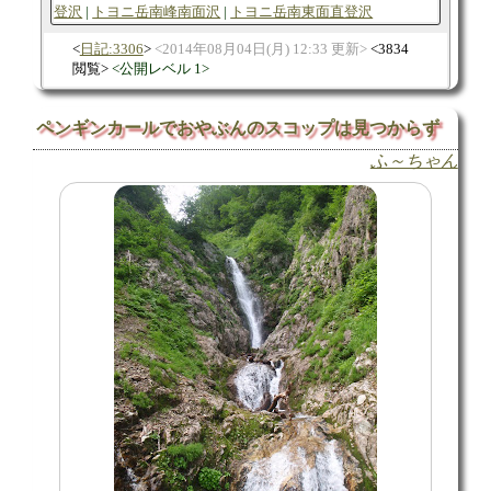
登沢
トヨニ岳南峰南面沢
トヨニ岳南東面直登沢
日記:3306
2014年08月04日(月) 12:33 更新
3834
閲覧
公開レベル 1
ペンギンカールでおやぶんのスコップは見つからず
ふ～ちゃん