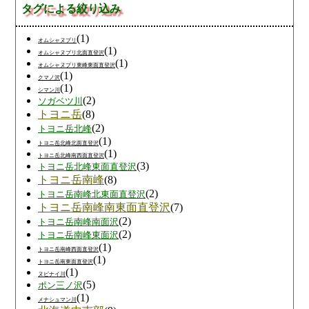
タグによる絞り込み
(1)
オムシャヌプリ
(1)
オムシャヌプリ北面直登沢
(1)
オムシャヌプリ東峰東面直登沢
(1)
クマノ沢
(1)
シマン川
(2)
ソガベツ川
トヨニ岳
(8)
(2)
トヨニ岳北峰
(1)
トヨニ岳北峰北面直登沢
(1)
トヨニ岳北峰南西面直登沢
(3)
トヨニ岳北峰東面直登沢
トヨニ岳南峰
(8)
(2)
トヨニ岳南峰北東面直登沢
トヨニ岳南峰南東面直登沢
(7)
(2)
トヨニ岳南峰南面沢
(2)
トヨニ岳南峰東面沢
(1)
トヨニ岳南峰西面直登沢
(1)
トヨニ岳南東面直登沢
(1)
ヌビナイ川
(5)
ポン三ノ沢
(1)
メナシュマン川