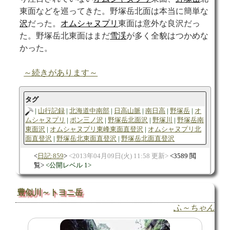
東面などを巡ってきた。野塚岳北面は本当に簡単な
沢
だった。
オムシャヌプリ
東面は意外な良沢だっ
た。野塚岳北東面はまだ
雪渓
が多く全貌はつかめな
かった。
～続きがあります～
タグ
山行記録
北海道中南部
日高山脈
南日高
野塚岳
オ
ムシャヌプリ
ポン三ノ沢
野塚岳北面沢
野塚川
野塚岳南
東面沢
オムシャヌプリ東峰東面直登沢
オムシャヌプリ北
面直登沢
野塚岳北東面直登沢
野塚岳北面直登沢
日記:859
2013年04月09日(火) 11:58 更新
3589 閲
覧
公開レベル 1
豊似川～トヨニ岳
ふ～ちゃん