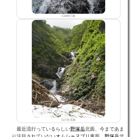
Co680三段
Co720 五段
最近流行っているらしい
野塚岳
北面、今まであま
り注目されていない
オムシャヌプリ
東面、
野塚岳
北