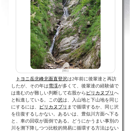
[981]
トヨニ岳北峰北面直登沢
は2年前に後輩達と再訪
したが、その年は
雪渓
が多くて、後輩達の経験値で
は進むのが難しい判断して右股から
ピリカヌプリ
へ
と転進している。この
沢
は、入山地と下山地を同じ
にするには、
ピリカヌプリ
まで循環するか、同じ沢
を往復するしかない。あるいは、豊似川方面へ下る
と、車の回収が面倒である。どうにかうまい事別の
川を溯下降しつつ比較的簡易に循環する方法はない