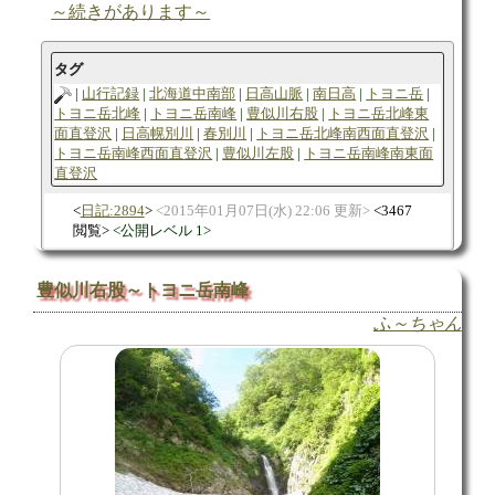
～続きがあります～
タグ
山行記録
北海道中南部
日高山脈
南日高
トヨニ岳
トヨニ岳北峰
トヨニ岳南峰
豊似川右股
トヨニ岳北峰東
面直登沢
日高幌別川
春別川
トヨニ岳北峰南西面直登沢
トヨニ岳南峰西面直登沢
豊似川左股
トヨニ岳南峰南東面
直登沢
日記:2894
2015年01月07日(水) 22:06 更新
3467
閲覧
公開レベル 1
豊似川右股～トヨニ岳南峰
ふ～ちゃん