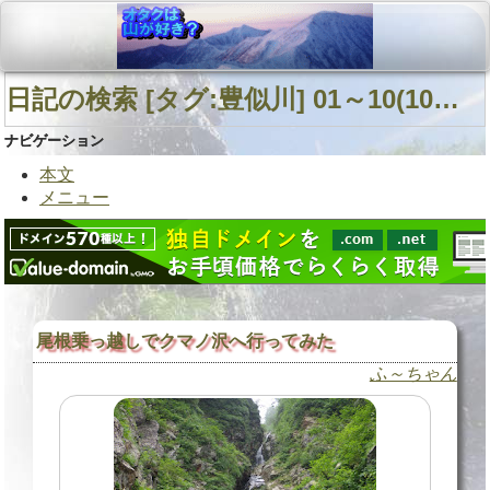
日記の検索 [タグ:豊似川] 01～10(10件中)
ナビゲーション
本文
メニュー
尾根乗っ越しでクマノ沢へ行ってみた
ふ～ちゃん