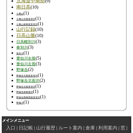
北海道中南部
(9)
南日高
(10)
(1)
士萬山
(1)
士萬山北面直登沢
(1)
士萬山南東面直登沢
山行記録
(10)
日高山脈
(10)
(3)
日高幌別川
(3)
春別川
(1)
歴舟川
(5)
豊似川右股
(3)
豊似川左股
(2)
野塚岳
(1)
野塚岳北東面直登沢
(2)
野塚岳北面沢
(1)
野塚岳北面直登沢
(1)
野塚岳南東面沢
(1)
野塚岳西峰西面直登沢
(1)
野塚川
メインメニュー
入口
日記帳
山行履歴
ルート案内
倉庫
利用案内
窓