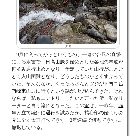
(891)
9月に入ってからというもの、一連の台風の直撃
による水害で、
日高山脈
を始めとした各地の林道が
軒並み通行止めとなり、予定していた山行がことご
とく入山困難となり、どうしたものかとくすぶって
いた。そんななか、くったらさんとツジが
トヨニ岳
南峰東面沢
に行くという話が飛び込んできた。それ
ならば、私もエントリーしたいと言った所、私がリ
ーダーと言う流れとなった。この
沢
は、一昨年、
昨
年
と立て続けに
遡行
を試みたが、核心部の始まりの
滝
に全く太刀打ちできず、2年連続で何もできずに
撤退している。