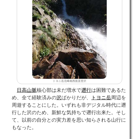
トヨニ岳北峰南西面直登沢
日高山脈
核心部は未だ増水で
遡行
は困難であるた
め、全て経験済みの
沢
ばかりだが、
トヨニ岳
周辺を
周遊することにした。いずれも非デジタル時代に遡
行した沢のため、新鮮な気持ちで遡行出来た。そし
て、以前の自分との実力差を思い知らされる山行に
もなった。