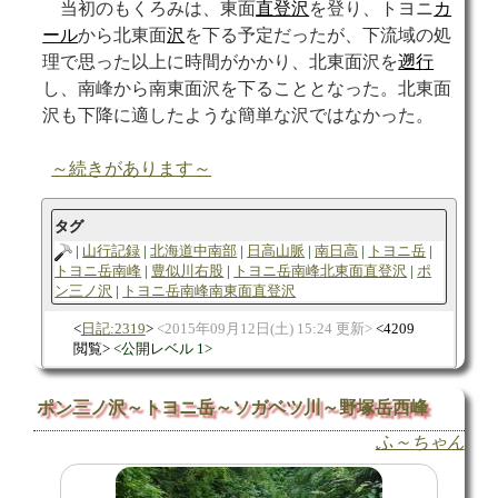
当初のもくろみは、東面
直登沢
を登り、トヨニ
カ
ール
から北東面
沢
を下る予定だったが、下流域の処
理で思った以上に時間がかかり、北東面沢を
遡行
し、南峰から南東面沢を下ることとなった。北東面
沢も下降に適したような簡単な沢ではなかった。
～続きがあります～
タグ
山行記録
北海道中南部
日高山脈
南日高
トヨニ岳
トヨニ岳南峰
豊似川右股
トヨニ岳南峰北東面直登沢
ポ
ン三ノ沢
トヨニ岳南峰南東面直登沢
日記:2319
2015年09月12日(土) 15:24 更新
4209
閲覧
公開レベル 1
ポン三ノ沢～トヨニ岳～ソガベツ川～野塚岳西峰
ふ～ちゃん