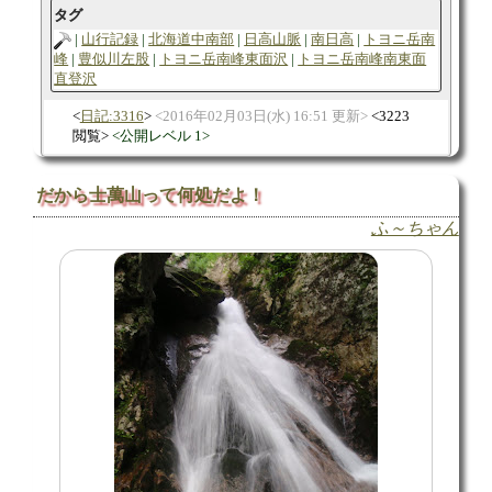
タグ
山行記録
北海道中南部
日高山脈
南日高
トヨニ岳南
峰
豊似川左股
トヨニ岳南峰東面沢
トヨニ岳南峰南東面
直登沢
日記:3316
2016年02月03日(水) 16:51 更新
3223
閲覧
公開レベル 1
だから士萬山って何処だよ！
ふ～ちゃん