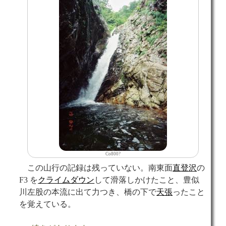
Co800?
この山行の記録は残っていない。南東面
直登沢
の
F3 を
クライムダウン
して滑落しかけたこと、豊似
川左股の本流に出て力つき、橋の下で
天張
ったこと
を覚えている。