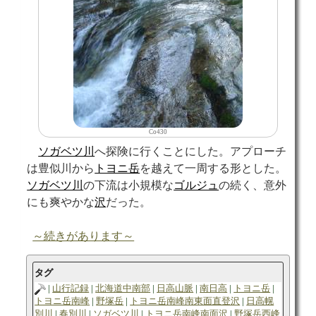
Co430
ソガベツ川
へ探険に行くことにした。アプローチ
は豊似川から
トヨニ岳
を越えて一周する形とした。
ソガベツ川
の下流は小規模な
ゴルジュ
の続く、意外
にも爽やかな
沢
だった。
～続きがあります～
タグ
山行記録
北海道中南部
日高山脈
南日高
トヨニ岳
トヨニ岳南峰
野塚岳
トヨニ岳南峰南東面直登沢
日高幌
別川
春別川
ソガベツ川
トヨニ岳南峰南面沢
野塚岳西峰