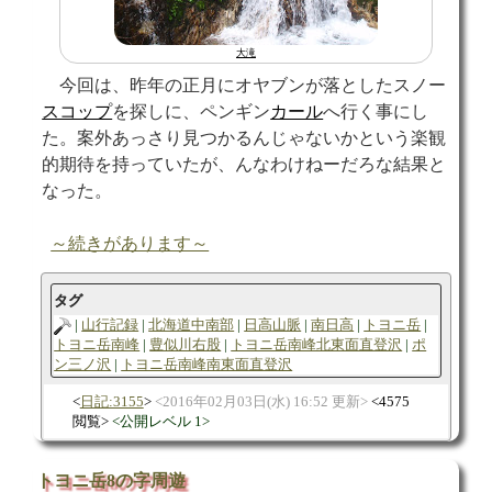
大滝
今回は、昨年の正月にオヤブンが落としたスノー
スコップ
を探しに、ペンギン
カール
へ行く事にし
た。案外あっさり見つかるんじゃないかという楽観
的期待を持っていたが、んなわけねーだろな結果と
なった。
～続きがあります～
タグ
山行記録
北海道中南部
日高山脈
南日高
トヨニ岳
トヨニ岳南峰
豊似川右股
トヨニ岳南峰北東面直登沢
ポ
ン三ノ沢
トヨニ岳南峰南東面直登沢
日記:3155
2016年02月03日(水) 16:52 更新
4575
閲覧
公開レベル 1
トヨニ岳8の字周遊