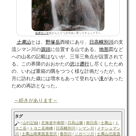
右岸
カンテ
状からとりつき中央へ寄ってチョック下へ
士萬山
とは、
野塚岳
西稜にあり、
日高幌別川
の支
流シマン川の
源頭
に位置する山である。
地形
図など
への山名の記載はないが、三等三角点が設置されて
る。この界隈のおおかたの
沢
は
遡行
し尽くしたため
の、いわば重箱の隅をつつく様な計画だったが、6
月に訪れた歳には増水もあって登れない
滝
があった
ための再訪となった。
～続きがあります～
タグ
山行記録
北海道中南部
日高山脈
南日高
士萬山
ト
ヨニ岳
トヨニ岳南峰
日高幌別川
シマン川
メナシュマン
川
士萬山南東面直登沢
春別川
ソガベツ川
士萬山北面直