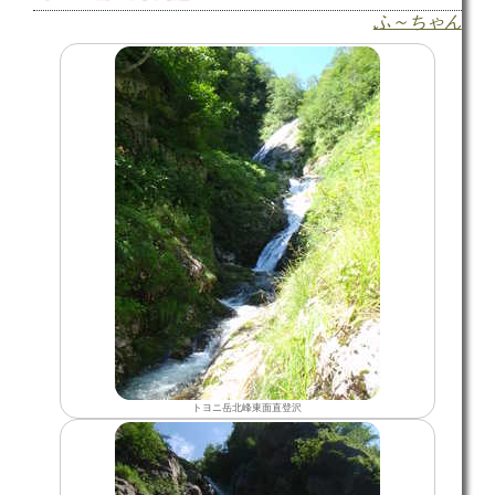
ふ～ちゃん
トヨニ岳北峰東面直登沢