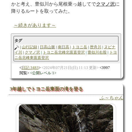
かと考え、豊似川から尾根乗っ越してで
クマノ沢
に
降りるルートを取ってみた。
～続きがあります～
タグ
山行記録
日高山脈
南日高
トヨニ岳
歴舟川
ヌビナ
イ川
クマノ沢
トヨニ岳北峰北面直登沢
豊似川右股
トヨ
ニ岳北峰東面直登沢
日記:3483
2024年07月21日(日) 11:13 更新
3997
閲覧
公開レベル 1
3年越しでトヨニ岳東面の滝を登る
ふ～ちゃん