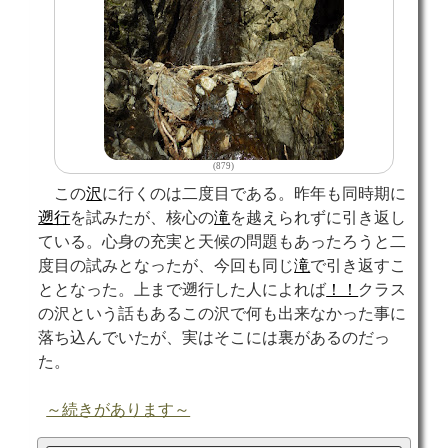
(879)
この
沢
に行くのは二度目である。昨年も同時期に
遡行
を試みたが、核心の
滝
を越えられずに引き返し
ている。心身の充実と天候の問題もあったろうと二
度目の試みとなったが、今回も同じ
滝
で引き返すこ
ととなった。上まで遡行した人によれば
！！
クラス
の沢という話もあるこの沢で何も出来なかった事に
落ち込んでいたが、実はそこには裏があるのだっ
た。
～続きがあります～