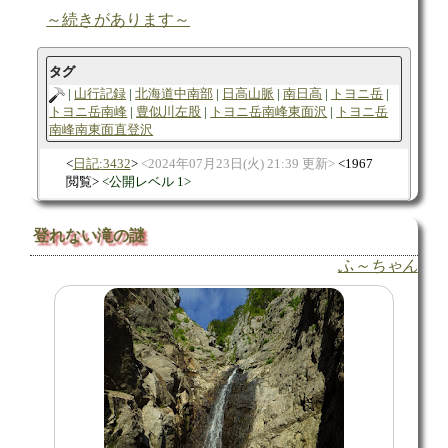
～続きがあります～
タグ
山行記録
北海道中南部
日高山脈
南日高
トヨニ岳
トヨニ岳南峰
豊似川左股
トヨニ岳南峰東面沢
トヨニ岳
南峰南東面直登沢
日記:3432
2024年07月23日(火) 21:39 更新
1967
閲覧
公開レベル 1
登れない滝の謎
ふ～ちゃん