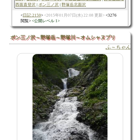
西面直登沢
ポン三ノ沢
野塚岳北面沢
日記:2159
2015年01月07日(水) 22:08 更新
3276
閲覧
公開レベル 1
ポン三ノ沢～野塚岳～野塚川～オムシャヌプリ
ふ～ちゃん