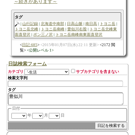
～続きがあります～
タグ
山行記録
北海道中南部
日高山脈
南日高
トヨニ岳
トヨニ岳北峰
トヨニ岳南峰
豊似川右股
トヨニ岳北峰東
面直登沢
ポン三ノ沢
トヨニ岳南峰南東面直登沢
日記:685
2015年01月07日(水) 22:11 更新
2172 閲
覧
公開レベル 1
日誌検索フォーム
カテゴリ
サブカテゴリを含まない
検索文字列
タグ
日付
年
月
日