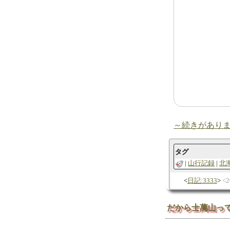
～続きがあり
タグ
山行記録
北
日記:3333
2
だから士萬山っ