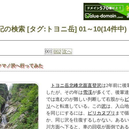
記の検索 [タグ:トヨニ岳] 01～10(14件中)
001
002
次へ
クマノ沢へ行ってみた
トヨニ岳北峰北面直登沢
は2年前に後
したが、その年は
雪渓
が多くて、後輩
では進むのが難しい判断して右股から
リ
へと転進している。この
沢
は、入山
を同じにするには、
ピリカヌプリ
まで
か、同じ沢を往復するしかない。ある
川方面へ下ると、車の回収が面倒であ