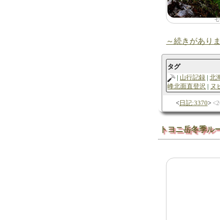
七
～続きがあり
タグ
山行記録
北
峰北面直登沢
ヌ
日記:3370
2
トヨニ岳冬季ル