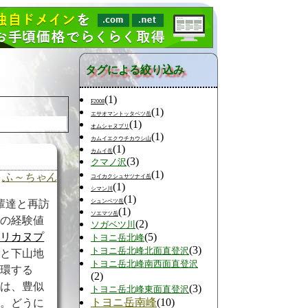
タグによる絞り込み
(1)
F2008
(1)
エサオマントッタベツ岳
(1)
オムシャヌプリ
(1)
カムイエクウチカウシ山
(1)
カムイ岳
(3)
クマノ沢
(1)
ふ～ちゃん
コイカクシュサツナイ岳
(1)
シマン川
(1)
シュンベツ岳
輩達と再訪
(1)
ソエマツ岳
達の経験値
(2)
ソガベツ川
(5)
ピリカヌプ
トヨニ岳北峰
(3)
トヨニ岳北峰北面直登沢
地と下山地
トヨニ岳北峰南西面直登沢
循環する
(2)
いは、豊似
(3)
トヨニ岳北峰東面直登沢
トヨニ岳南峰
(10)
る。どうに