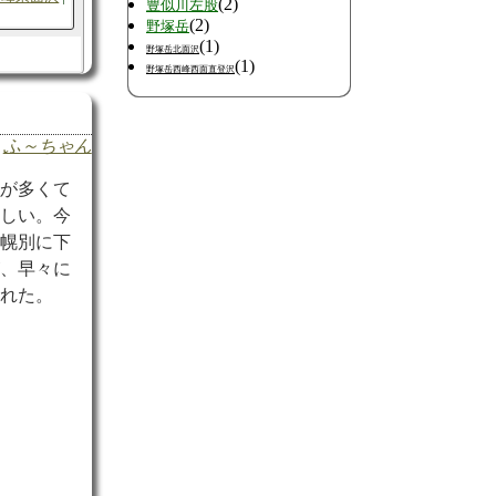
(2)
豊似川左股
(2)
野塚岳
(1)
野塚岳北面沢
(1)
野塚岳西峰西面直登沢
ふ～ちゃん
渓
が多くて
らしい。今
高幌別に下
が、早々に
された。