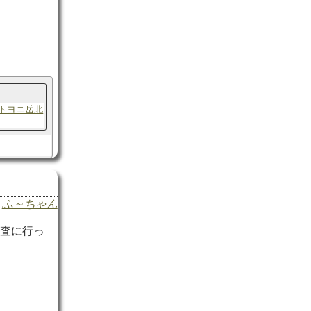
トヨニ岳北
ふ～ちゃん
踏査に行っ