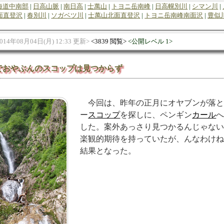
海道中南部
日高山脈
南日高
士萬山
トヨニ岳南峰
日高幌別川
シマン川
面直登沢
春別川
ソガベツ川
士萬山北面直登沢
トヨニ岳南峰南面沢
豊似
014年08月04日(月) 12:33 更新
3839 閲覧
公開レベル 1
でおやぶんのスコップは見つからず
今回は、昨年の正月にオヤブンが落
ー
スコップ
を探しに、ペンギン
カール
した。案外あっさり見つかるんじゃな
楽観的期待を持っていたが、んなわけ
結果となった。