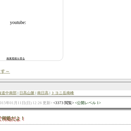
南東尾根を滑る
ます～
海道中南部
日高山脈
南日高
トヨニ岳南峰
015年01月11日(日) 12:26 更新
3373 閲覧
公開レベル 1
て何処だよ！