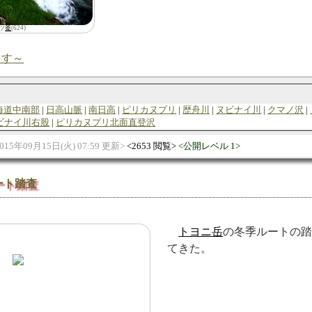
ツ
釜
(624)
ます～
海道中南部
日高山脈
南日高
ピリカヌプリ
歴舟川
ヌビナイ川
クマノ沢
ビナイ川右股
ピリカヌプリ北面直登沢
015年09月15日(火) 07:59 更新
2653 閲覧
公開レベル 1
ート踏査
トヨニ岳
の冬季ルートの
てきた。