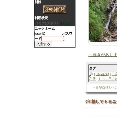
別館
利用状況
216.73.216.53
訪問者
ニックネーム
パスワ
ード
～続きがあり
タグ
山行記録
日
右股
トヨニ岳北
日記:3483
2
3年越しでトヨ