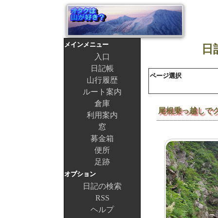
メインメニュー
日
入口
日記帳
ページ選択
山行履歴
ルート案内
倉庫
尾根乗っ越しで
利用案内
窓
募金箱
便所
足跡
オプション
日記の検索
RSS
ヘルプ