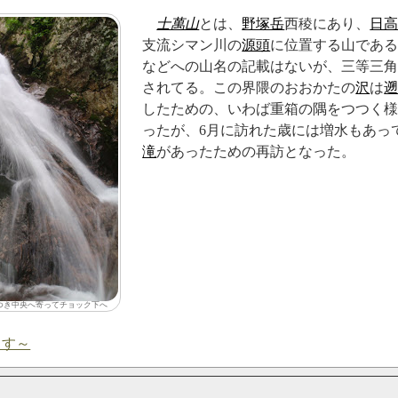
士萬山
とは、
野塚岳
西稜にあり、
日
支流シマン川の
源頭
に位置する山であ
などへの山名の記載はないが、三等三
されてる。この界隈のおおかたの
沢
は
したための、いわば重箱の隅をつつく
ったが、6月に訪れた歳には増水もあっ
滝
があったための再訪となった。
つき中央へ寄ってチョック下へ
ます～