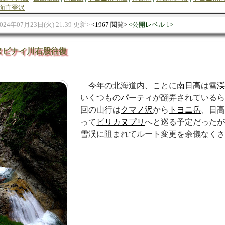
面直登沢
024年07月23日(火) 21:39 更新
1967 閲覧
公開レベル 1
ヌビナイ川右股往復
今年の北海道内、ことに
南日高
は
雪
いくつもの
パーティ
が翻弄されている
回の山行は
クマノ沢
から
トヨニ岳
、日
って
ピリカヌプリ
へと巡る予定だった
雪渓に阻まれてルート変更を余儀なく