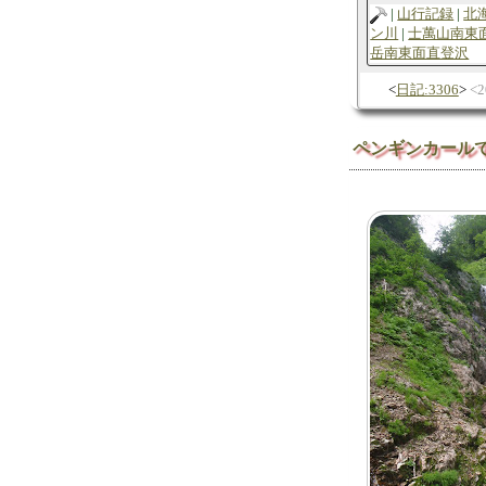
山行記録
北
ン川
士萬山南東
岳南東面直登沢
日記:3306
2
ペンギンカール