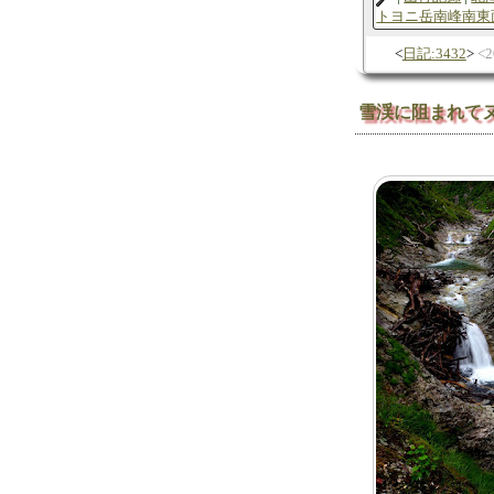
トヨニ岳南峰南東
日記:3432
2
雪渓に阻まれて