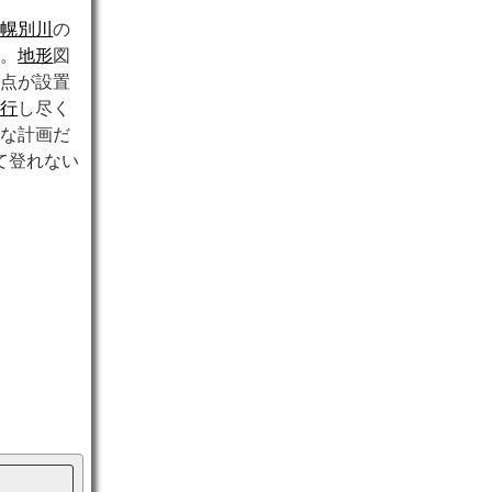
高幌別川
の
る。
地形
図
角点が設置
遡行
し尽く
様な計画だ
て登れない