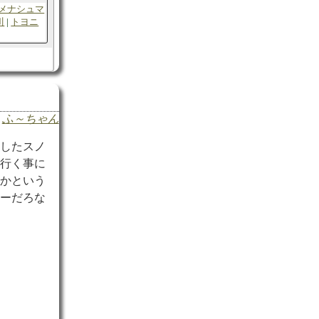
メナシュマ
川
トヨニ
ふ～ちゃん
としたスノ
へ行く事に
いかという
ねーだろな