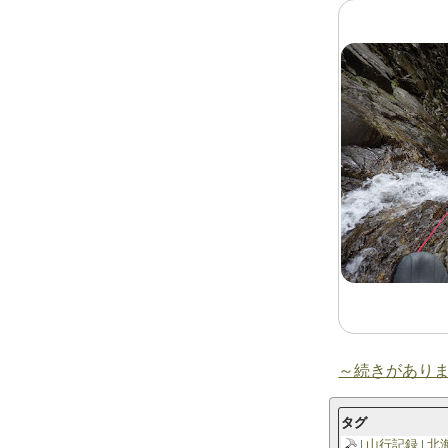
～続きがあり
タグ
山行記録
北