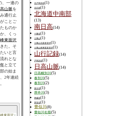
(1)
の、一連の
北戸蔦別岳
(1)
日高山脈
を
北日高
北海道中南部
並み通行止
(13)
行がことご
南日高
(14)
したものか
(1)
なか、くっ
十勝岳
(1)
士萬山
南峰東面沢
(1)
士萬山北面直登沢
できた。そ
(1)
士萬山南東面直登沢
したいと言
山行記録
(14)
う流れとな
(1)
戸蔦別岳
昨年
と立て
日高山脈
(14)
心部の始ま
(5)
日高幌別川
、2年連続
(5)
春別川
(2)
る。
春別川
(1)
楽古岳
(3)
歴舟川
(1)
神威岳
(1)
芽室岳
豊似川
(8)
(5)
豊似川右股
南峰東面沢