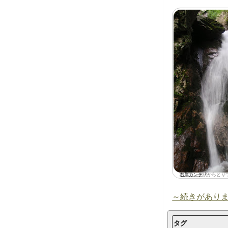
右岸
カンテ
状からとり
～続きがあり
タグ