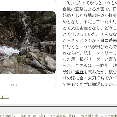
9月に入ってからというも
台風の直撃による水害で、
始めとした各地の林道が軒
めとなり、予定していた山
とく入山困難となり、どう
とくすぶっていた。そんな
たらさんとツジが
トヨニ岳
に行くという話が飛び込ん
れならば、私もエントリー
った所、私がリーダーと言
った。この
沢
は、一昨年、
続けに
遡行
を試みたが、核
りの
滝
に全く太刀打ちできず
で何もできずに撤退してい
(891)
ます～
海道中南部
日高山脈
南日高
トヨニ岳南峰
豊似川
豊似川左股
トヨニ岳