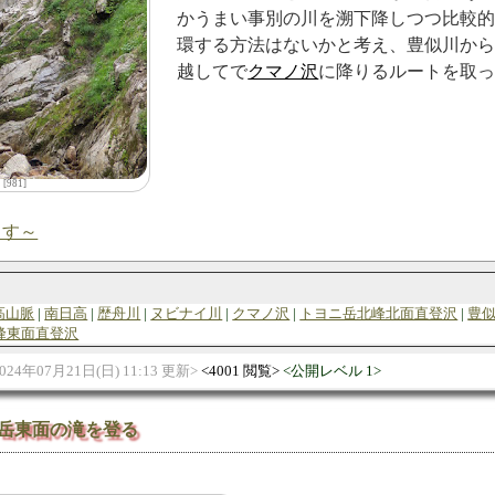
かうまい事別の川を溯下降しつつ比較
環する方法はないかと考え、豊似川か
越してで
クマノ沢
に降りるルートを取
[981]
ます～
高山脈
南日高
歴舟川
ヌビナイ川
クマノ沢
トヨニ岳北峰北面直登沢
豊
峰東面直登沢
024年07月21日(日) 11:13 更新
4001 閲覧
公開レベル 1
ニ岳東面の滝を登る