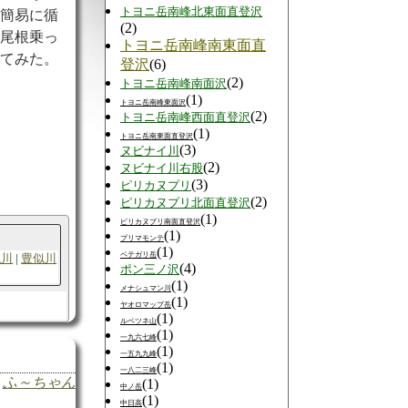
トヨニ岳南峰北東面直登沢
的簡易に循
(2)
ら尾根乗っ
トヨニ岳南峰南東面直
ってみた。
登沢
(6)
(2)
トヨニ岳南峰南面沢
(1)
トヨニ岳南峰東面沢
(2)
トヨニ岳南峰西面直登沢
(1)
トヨニ岳南東面直登沢
(3)
ヌビナイ川
(2)
ヌビナイ川右股
(3)
ピリカヌプリ
(2)
ピリカヌプリ北面直登沢
(1)
ピリカヌプリ南面直登沢
(1)
プリマモンテ
(1)
ペテガリ岳
似川
豊似川
(4)
ポン三ノ沢
(1)
メナシュマン川
(1)
ヤオロマップ岳
(1)
ルベツネ山
(1)
一九六七峰
(1)
一五九九峰
(1)
一八二三峰
ふ～ちゃん
(1)
中ノ岳
(1)
中日高