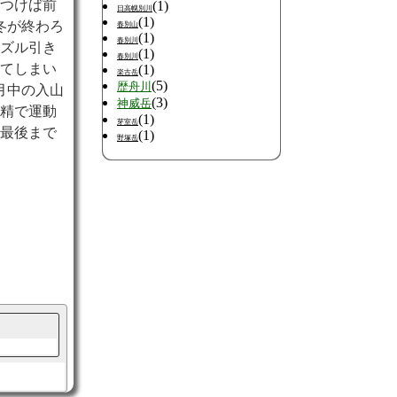
がつけば前
(1)
日高幌別川
(1)
冬が終わろ
春別山
(1)
春別川
ルズル引き
(1)
春別川
ってしまい
(1)
楽古岳
(5)
歴舟川
月中の入山
(3)
神威岳
不精で運動
(1)
芽室岳
で最後まで
(1)
野塚岳