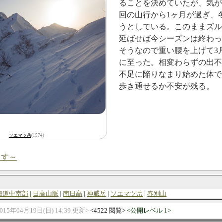
ることを決めていたが、気
回の山行から1ヶ月が過ぎ、
うとしている。このままズ
延ばせば今シーズンは終わ
そうなので重い腰を上げて3
に至った。相変わらずの出
不足に陥りなまり始めた体
歩き通せるか不安が残る。
ソエマツ岳
(1574)
ます～
海道中南部
日高山脈
南日高
神威岳
ソエマツ岳
春別山
015年04月19日(日) 14:39 更新
4522 閲覧
公開レベル 1