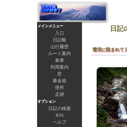
メインメニュー
日記の
入口
日記帳
山行履歴
雪渓に阻まれて
ルート案内
倉庫
利用案内
窓
募金箱
便所
足跡
オプション
日記の検索
RSS
ヘルプ