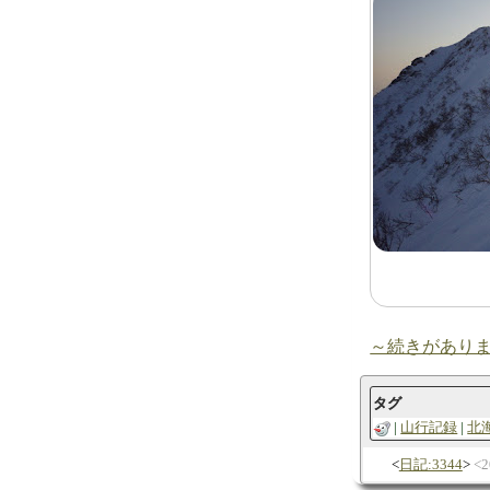
～続きがあり
タグ
山行記録
北
日記:3344
2