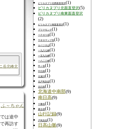
(1)
ピリカヌプリ北西面直登沢
(5)
ピリカヌプリ北面直登沢
ピリカヌプリ南東面直登沢
(2)
(1)
ピリカヌプリ南面直登沢
(1)
プリマモンテ
(1)
ペテガリ岳
(1)
ヤオロマップ岳
(1)
ルベツネ山
(1)
一九六七峰
(1)
一五九九峰
(1)
一八二三峰
(1)
ニ岳北峰北
中ノ岳
(1)
中日高
(1)
元浦川
(1)
北戸蔦別岳
(1)
北日高
北海道中南部
(9)
南日高
(9)
(1)
十勝岳
ふ～ちゃん
(1)
夏合宿
山行記録
(9)
行では途中
(1)
戸蔦別岳
りで再訪す
日高山脈
(9)