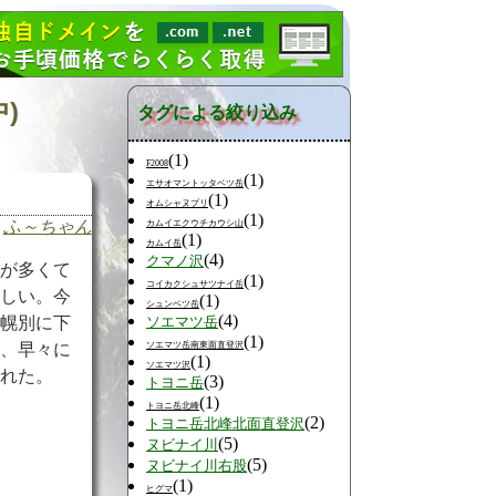
)
タグによる絞り込み
(1)
F2008
(1)
エサオマントッタベツ岳
(1)
オムシャヌプリ
(1)
ふ～ちゃん
カムイエクウチカウシ山
(1)
カムイ岳
(4)
クマノ沢
渓
が多くて
(1)
コイカクシュサツナイ岳
らしい。今
(1)
シュンベツ岳
(4)
高幌別に下
ソエマツ岳
(1)
ソエマツ岳南東面直登沢
が、早々に
(1)
ソエマツ沢
された。
(3)
トヨニ岳
(1)
トヨニ岳北峰
(2)
トヨニ岳北峰北面直登沢
(5)
ヌビナイ川
(5)
ヌビナイ川右股
(1)
ヒグマ