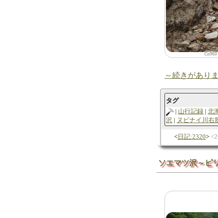
Co96
～続きがあり
タグ
山行記録
北
沢
ヌビナイ川右
日記:2320
2
ソエマツ沢～ピ