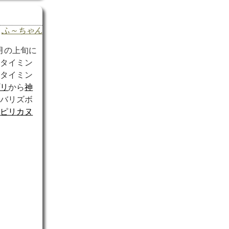
ふ～ちゃん
月の上旬に
とタイミン
のタイミン
プリ
から
神
でバリズボ
、
ピリカヌ