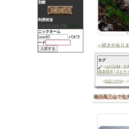
別館
利用状況
216.73.216.159
訪問者
ニックネーム
七
パスワ
ード
～続きがあり
タグ
山行記録
北
面直登沢
ヌビナ
日記:3370
2
南日高三山で北