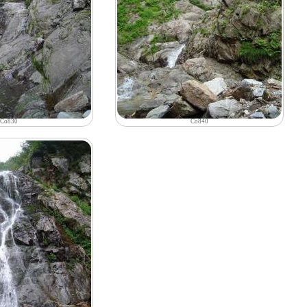
Co830
Co840