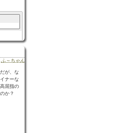
ふ～ちゃん
沢
だが、な
マイナーな
日高屈指の
なのか？