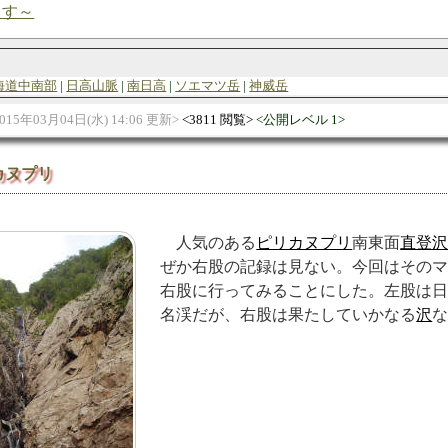
ます～
海道中南部
日高山脈
南日高
ソエマツ岳
神威岳
015年03月04日(水) 14:06 更新
3811 閲覧
公開レベル 1
カヌプリ
人気のある
ピリカヌプリ
南東面
直登
ぜか右股の記録は見ない。今回はその
右股に行ってみることにした。左股は
名渓だが、右股は果たしていかなる
沢