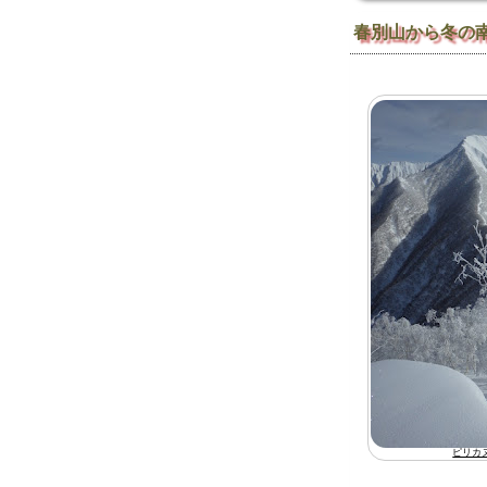
春別山から冬の
ピリカ