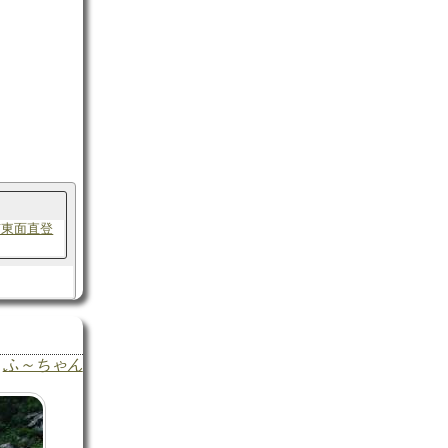
南東面直登
ふ～ちゃん