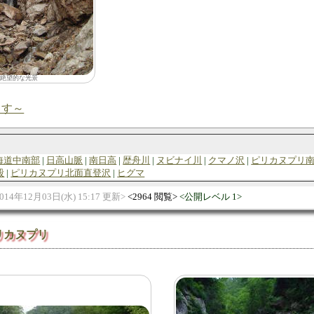
0 絶望的な光景
ます～
海道中南部
日高山脈
南日高
歴舟川
ヌビナイ川
クマノ沢
ピリカヌプリ
股
ピリカヌプリ北面直登沢
ヒグマ
014年12月03日(水) 15:17 更新
2964 閲覧
公開レベル 1
リカヌプリ