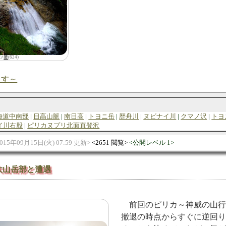
ツ
釜
(624)
ます～
海道中南部
日高山脈
南日高
トヨニ岳
歴舟川
ヌビナイ川
クマノ沢
トヨ
イ川右股
ピリカヌプリ北面直登沢
015年09月15日(火) 07:59 更新
2651 閲覧
公開レベル 1
大山岳部と遭遇
前回のピリカ～神威の山
撤退の時点からすぐに逆回