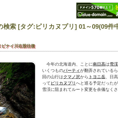
検索 [タグ:ピリカヌプリ] 01～09(09件中
ヌビナイ川右股往復
今年の北海道内、ことに
南日高
は
雪
いくつもの
パーティ
が翻弄されている
回の山行は
クマノ沢
から
トヨニ岳
、日
って
ピリカヌプリ
へと巡る予定だった
雪渓に阻まれてルート変更を余儀なく