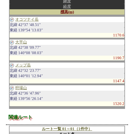
緯度
経度
標高(m)
オコツナイ岳
北緯 42°37 ′48.51″
東経 139°54 ′13.03″
1170.6
大平山
北緯 42°38 ′09.77″
東経 140°08 ′08.03″
1190.7
メップ岳
北緯 42°32 ′23.77″
東経 140°01 ′12.94″
1147.4
狩場山
北緯 42°36 ′47.96″
東経 139°56 ′26.14″
1520.2
関連ルート
ルート一覧 01～01（1件中）