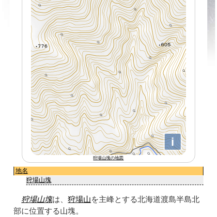
狩場山塊の地図
地名
狩場山塊
狩場山塊
は、
狩場山
を主峰とする北海道渡島半島北
部に位置する山塊。