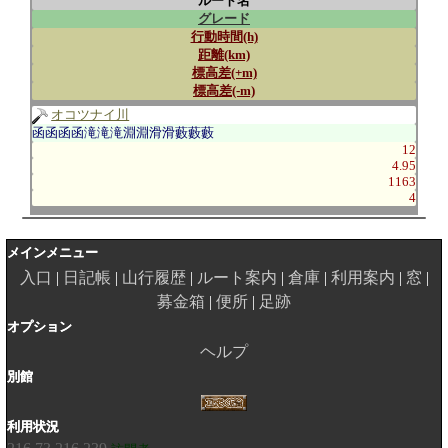
ルート名
グレード
行動時間(h)
距離(km)
標高差(+m)
標高差(-m)
オコツナイ川
函函函函滝滝滝淵淵滑滑藪藪藪
12
4.95
1163
4
メインメニュー
入口
日記帳
山行履歴
ルート案内
倉庫
利用案内
窓
募金箱
便所
足跡
オプション
ヘルプ
別館
利用状況