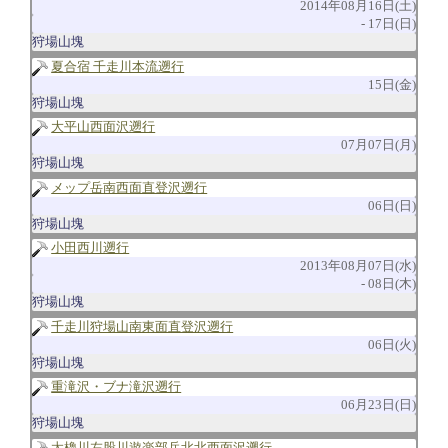
2014年08月16日(土)
17日(日)
狩場山塊
夏合宿 千走川本流遡行
15日(金)
狩場山塊
大平山西面沢遡行
07月07日(月)
狩場山塊
メップ岳南西面直登沢遡行
06日(日)
狩場山塊
小田西川遡行
2013年08月07日(水)
08日(木)
狩場山塊
千走川狩場山南東面直登沢遡行
06日(火)
狩場山塊
重滝沢・ブナ滝沢遡行
06月23日(日)
狩場山塊
太櫓川左股川遊楽部岳北北西面沢遡行