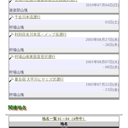
2010年07月04日(日)
遊楽部山塊
千走川本流遡行
03日(土)
狩場山塊
利別目名川本流～メップ岳遡行
2003年08月27日(水)
28日(木)
狩場山塊
狩場山南東面直登沢遡行
2001年08月07日(火)
08日(水)
狩場山塊
夏合宿 大平川ヒヤミズ沢遡行
1993年07月21日(水)
23日(金)
狩場山塊
関連地名
地名一覧 01～04（4件中）
地名