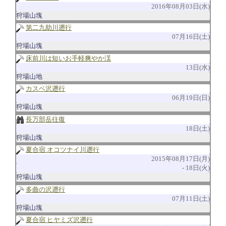
2016年08月03日(水)
狩場山塊
第二九助川遡行
07月16日(土)
狩場山塊
床前川は短いお手軽爽やか渓
13日(水)
狩場山地
カスベ沢遡行
06月19日(日)
狩場山塊
長万部岳往復
18日(土)
狩場山塊
夏合宿 オコツナイ川遡行
2015年08月17日(月)
18日(火)
狩場山塊
多曲の沢遡行
07月11日(土)
狩場山塊
夏合宿 ヒヤミズ沢遡行