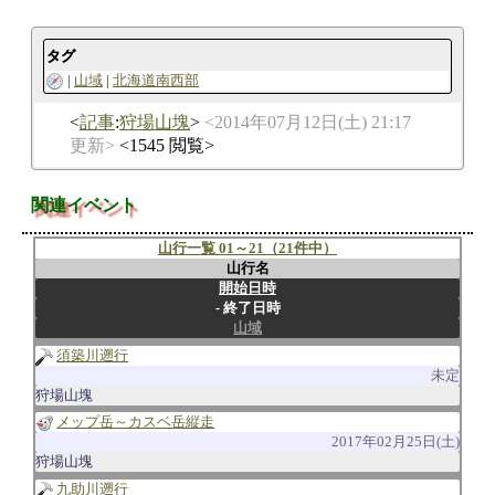
タグ
山域
北海道南西部
記事
:
狩場山塊
2014年07月12日(土) 21:17
更新
1545 閲覧
関連イベント
山行一覧 01～21（21件中）
山行名
開始日時
終了日時
山域
須築川遡行
未定
狩場山塊
メップ岳～カスベ岳縦走
2017年02月25日(土)
狩場山塊
九助川遡行