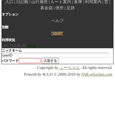
入口
日記帳
山行履歴
ルート案内
倉庫
利用案内
窓
募金箱
便所
足跡
オプション
ヘルプ
別館
利用状況
216.73.216.10
訪問者
ニックネーム
パスワード
Copyright by
ふ〜ちゃん
. All rights reserved.
Powerd by W.S.O © 2000-2010 by
FAR.whochan.com