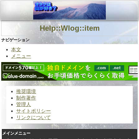
Help::Wlog::item
ナビゲーション
本文
メニュー
推奨環境
制作著作
管理人
サイトポリシー
リンクについて
メインメニュー