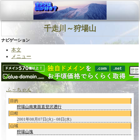
千走川～狩場山
ナビゲーション
本文
メニュー
ふ～ちゃん
目的
狩場山南東面直登沢遡行
日程
2001年08月07日(火) - 08日(水)
山域
狩場山塊