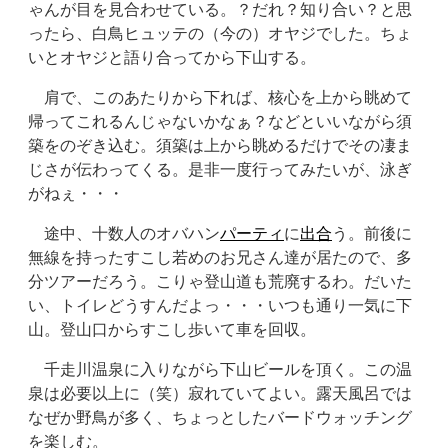
ゃんが目を見合わせている。？だれ？知り合い？と思
ったら、白鳥ヒュッテの（今の）オヤジでした。ちょ
いとオヤジと語り合ってから下山する。
肩で、このあたりから下れば、核心を上から眺めて
帰ってこれるんじゃないかなぁ？などといいながら須
築をのぞき込む。須築は上から眺めるだけでその凄ま
じさが伝わってくる。是非一度行ってみたいが、泳ぎ
がねぇ・・・
途中、十数人のオバハン
パーティ
に
出合
う。前後に
無線を持ったすこし若めのお兄さん達が居たので、多
分ツアーだろう。こりゃ登山道も荒廃するわ。だいた
い、トイレどうすんだよっ・・・いつも通り一気に下
山。登山口からすこし歩いて車を回収。
千走川温泉に入りながら下山ビールを頂く。この温
泉は必要以上に（笑）寂れていてよい。露天風呂では
なぜか野鳥が多く、ちょっとしたバードウォッチング
を楽しむ。