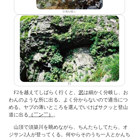
小滝が続く
F2
F2を越えてしばらく行くと、
沢
は細かく分岐し、お
わんのような所に出る。よく分からないので適当につ
める。ヤブの薄いところを選んでいけばサクッと登山
道に出る
（￣ン￣）
。
山頂で須築川を眺めながら、ちんたらしてたら、オ
ジサン2人が登ってくる。何やらそのうち一人とかんち