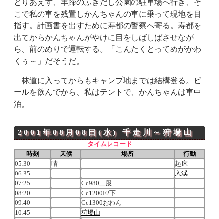
とりあえず、羊蹄のふきだし公園の駐車場へ行き、そ
こで私の車を残置しかんちゃんの車に乗って現地を目
指す。計画書を出すために寿都の警察へ寄る。寿都を
出てからかんちゃんがやけに目をしばしばさせなが
ら、前のめりで運転する。「こんたくとってめがかわ
くぅ～」だそうだ。
林道に入ってからもキャンプ地までは結構登る。ビ
ールを飲んでから、私はテントで、かんちゃんは車中
泊。
2001年08月08日(水)
千走川～
狩場山
タイムレコード
時刻
天候
場所
行動
05:30
晴
起床
06:35
入渓
07:25
Co980二股
08:20
Co1200F2下
09:40
Co1300おわん
10:45
狩場山