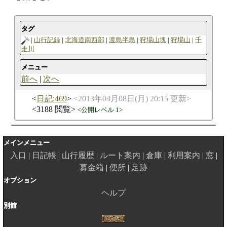
タグ
山行記録
北海道南西部
渡島半島
狩場山塊
狩場山
千
走川
メニュー
前へ
次へ
日記:469
2013年04月08日(月) 20:15 更新
3188 閲覧
公開レベル 1
メインメニュー
入口
日記帳
山行履歴
ルート案内
倉庫
利用案内
窓
募金箱
便所
足跡
オプション
ヘルプ
別館