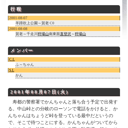
行程
2001-08-07
羊蹄吹上公園～賀老 C0
2001-08-08
賀老～千走川
狩場山
南東面
直登沢
～
狩場山
メンバー
C.L
ふ～ちゃん
S.L
かん
2001年08月07日(火)
寿都の警察署でかんちゃんと落ち合う予定で出発す
る。中山峠との分岐のローソンで電話をかけると、か
んちゃんはちょうど峠を登っている最中だというの
で、そこで待つことにする。かんちゃんがついてから