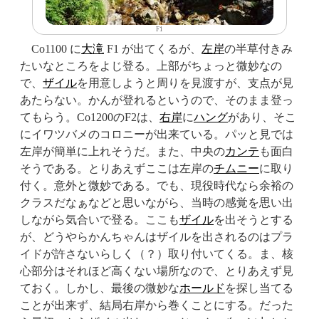
F1
Co1100 に
大滝
F1 が出てくるが、
左岸
の半草付きみ
たいなところをよじ登る。上部がちょっと微妙なの
で、
ザイル
を用意しようと周りを見渡すが、支点が見
あたらない。かんが登れるというので、そのまま登っ
てもらう。Co1200のF2は、
右岸
に
ハング
があり、そこ
にイワツバメのコロニーが出来ている。パッと見では
左岸が簡単に上れそうだ。また、中央の
カンテ
も面白
そうである。とりあえずここは左岸の
チムニー
に取り
付く。意外と微妙である。でも、現役時代なら余裕の
クラスだなぁなどと思いながら、当時の感覚を思い出
しながら気合いで登る。ここも
ザイル
を出そうとする
が、どうやらかんちゃんはザイルを出されるのはプラ
イドが許さないらしく（？）取り付いてくる。ま、核
心部分はそれほど高くない場所なので、とりあえず見
ておく。しかし、最後の微妙な
ホールド
を探し当てる
ことが出来ず、結局右岸から巻くことにする。だった