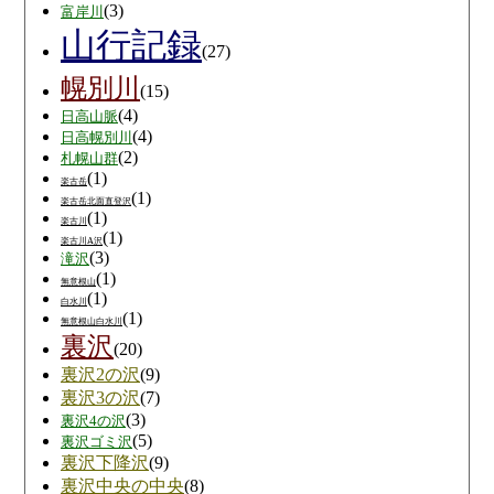
(3)
富岸川
山行記録
(27)
幌別川
(15)
(4)
日高山脈
(4)
日高幌別川
(2)
札幌山群
(1)
楽古岳
(1)
楽古岳北面直登沢
(1)
楽古川
(1)
楽古川A沢
(3)
滝沢
(1)
無意根山
(1)
白水川
(1)
無意根山白水川
裏沢
(20)
裏沢2の沢
(9)
裏沢3の沢
(7)
(3)
裏沢4の沢
(5)
裏沢ゴミ沢
裏沢下降沢
(9)
裏沢中央の中央
(8)