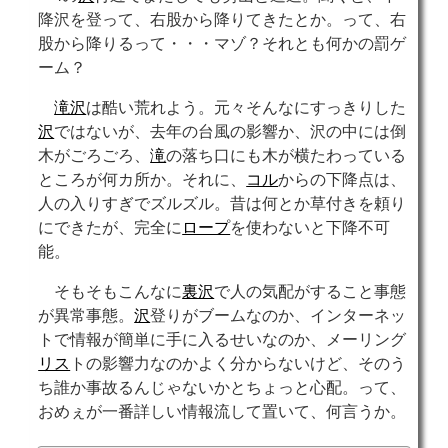
降沢を登って、右股から降りてきたとか。って、右
股から降りるって・・・マゾ？それとも何かの罰ゲ
ーム？
滝沢
は酷い荒れよう。元々そんなにすっきりした
沢
ではないが、去年の台風の影響か、沢の中には倒
木がごろごろ、
滝
の落ち口にも木が横たわっている
ところが何カ所か。それに、
コル
からの下降点は、
人の入りすぎでズルズル。昔は何とか草付きを頼り
にできたが、完全に
ロープ
を使わないと下降不可
能。
そもそもこんなに
裏沢
で人の気配がすること事態
が異常事態。
沢
登りがブームなのか、インターネッ
トで情報が簡単に手に入るせいなのか、メーリング
リス
トの影響力なのかよく分からないけど、そのう
ち誰か事故るんじゃないかとちょっと心配。って、
おめぇが一番詳しい情報流して置いて、何言うか。