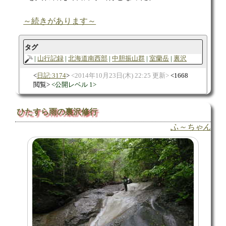
～続きがあります～
タグ
山行記録
北海道南西部
中胆振山群
室蘭岳
裏沢
日記:3174
2014年10月23日(木) 22:25 更新
1668
閲覧
公開レベル 1
ひたすら雨の裏沢修行
ふ～ちゃん