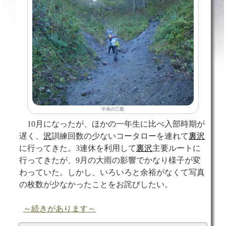
中央の三股
10月になったが、ほかの一年生に比べ入部時期が
遅く、
沢
訓練回数の少ないコータローを連れて
裏沢
に行ってきた。3連休を利用して
裏沢
主要ルートに
行ってきたが、9月の大雨の影響でかなり様子が変
わっていた。しかし、いろいろと余裕がなくて写真
の枚数が少なかったことをお詫びしたい。
～続きがあります～