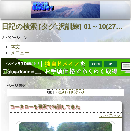
日記の検索 [タグ:沢訓練] 01～10(27件中)
ナビゲーション
本文
メニュー
ページ選択
001
002
003
次へ
コータローを裏沢で特訓してきた
ふ～ちゃん