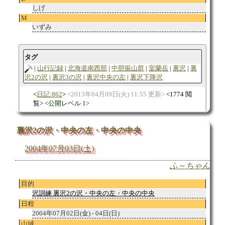
しげ
M
いずみ
タグ
山行記録
北海道南西部
中胆振山群
室蘭岳
裏沢
裏
沢2の沢
裏沢3の沢
裏沢中央の左
裏沢下降沢
日記:862
2013年04月09日(火) 11:55 更新
1774 閲
覧
公開レベル 1
裏沢2の沢・中央の左・中央の中央
2004年07月03日(土)
ふ～ちゃん
目的
沢訓練 裏沢2の沢・中央の左・中央の中央
日程
2004年07月02日(金) - 04日(日)
山域