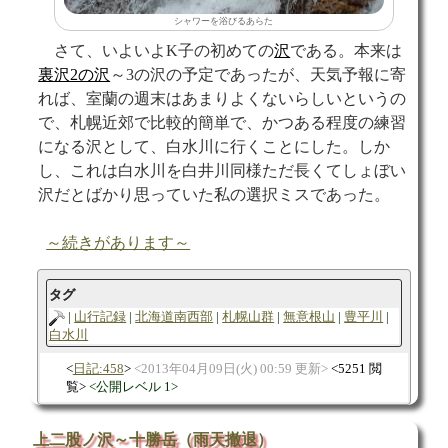
シャワーを浴びるあらた
さて、いよいよK子の初めての
沢
である。本来は
裏沢2の沢
～3の沢の予定であったが、天気予報に寄
れば、室蘭の週末はあまりよくないらしいというの
で、札幌近郊で比較的簡単で、かつある程度の練習
になる沢として、白水川に行くことにした。しか
し、これは白水川を白井川同様ただ長くてしょぼい
沢だとばかり思っていた私の選択ミスであった。
～続きがあります～
タグ
山行記録
北海道南西部
札幌山群
無意根山
豊平川
白水川
日記:458
2013年04月09日(火) 00:59 更新
5251 閲
覧
公開レベル 1
上二股ノ沢～十勝岳（雨天撤退）