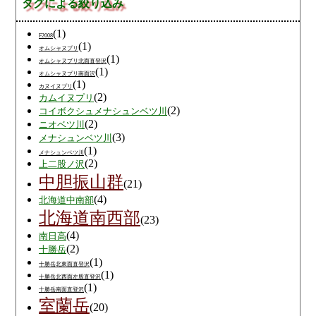
タグによる絞り込み
(1)
F2008
(1)
オムシャヌプリ
(1)
オムシャヌプリ北面直登沢
(1)
オムシャヌプリ南面沢
(1)
カヌイヌプリ
(2)
カムイヌプリ
(2)
コイボクシュメナシュンベツ川
(2)
ニオベツ川
(3)
メナシュンベツ川
(1)
メナシュンベツ川
(2)
上二股ノ沢
中胆振山群
(21)
(4)
北海道中南部
北海道南西部
(23)
(4)
南日高
(2)
十勝岳
(1)
十勝岳北東面直登沢
(1)
十勝岳北西面左股直登沢
(1)
十勝岳南面直登沢
室蘭岳
(20)