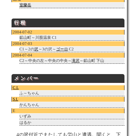
室蘭岳
行程
2004-07-02
鉱山町～川股温泉 C1
2004-07-03
C1～2の
沢
～3の沢～
ゴーロ
C2
2004-07-04
C2～中央の左～中央の中央～
滝沢
～鉱山町 下山
メンバー
C.L
ふ～ちゃん
S.L
かんちゃん
E
いずみ
はるか
4の
沢
付近でまたしても労山と遭遇。聞くと、下