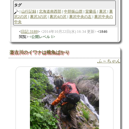
タグ
山行記録
北海道南西部
中胆振山群
室蘭岳
裏沢
裏
沢2の沢
裏沢3の沢
裏沢4の沢
裏沢中央の左
裏沢中央の
中央
日記:3189
2014年10月22日(水) 16:34 更新
1846
閲覧
公開レベル 1
楽古川のイワナは稚魚ばかり
ふ～ちゃん