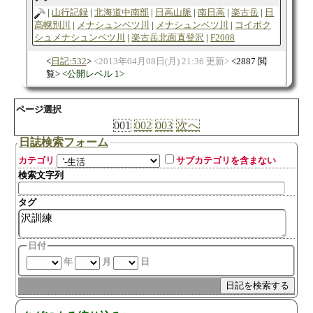
山行記録
北海道中南部
日高山脈
南日高
楽古岳
日
高幌別川
メナシュンベツ川
メナシュンベツ川
コイボク
シュメナシュンベツ川
楽古岳北面直登沢
F2008
日記:532
2013年04月08日(月) 21:36 更新
2887 閲
覧
公開レベル 1
ページ選択
001
002
003
次へ
日誌検索フォーム
カテゴリ
サブカテゴリを含まない
検索文字列
タグ
日付
年
月
日