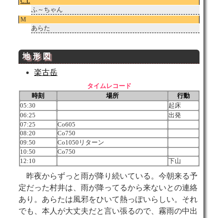
C.L
ふ～ちゃん
M
あらた
地形
図
楽古岳
タイムレコード
時刻
場所
行動
05:30
起床
06:25
出発
07:25
Co605
08:20
Co750
09:50
Co1050リターン
10:50
Co750
12:10
下山
昨夜からずっと雨が降り続いている。今朝来る予
定だった村井は、雨が降ってるから来ないとの連絡
あり。あらたは風邪をひいて熱っぽいらしい。それ
でも、本人が大丈夫だと言い張るので、霧雨の中出