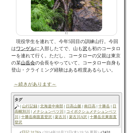
F2
現役学生を連れて、今年5回目の訓練山行。今回
は
ワンゲル
に入部したてで、山も
沢
も初のコータロ
ーを連れて行く。ただし、コータローの父親は東京
の某
山岳会
の会長をやっていて、コータロー自身も
登山・クライミング経験はある程度あるらしい。
～続きがあります～
タグ
山行記録
北海道中南部
日高山脈
南日高
十勝岳
日
高幌別川
メナシュンベツ川
コイボクシュメナシュンベツ
川
十勝岳南面直登沢
楽古川
楽古川A沢
十勝岳北東面直
登沢
日記:3176
2014年10月23日(木) 19:56 更新
2431