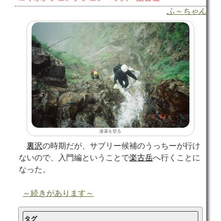
ふ～ちゃん
連瀑を登る
裏沢
の時期だが、サブリー候補のうっちーが行け
ないので、入門編ということで
楽古岳
へ行くことに
なった。
～続きがあります～
タグ