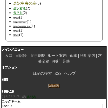
裏沢中央の左
(8)
(2)
裏沢右股
(2)
豊平川
(1)
野塚岳
(1)
野塚岳南東面沢
(1)
野塚岳南西面直登沢
(1)
野塚川
(1)
鷲別川
メインメニュー
入口
日記帳
山行履歴
ルート案内
倉庫
利用案内
窓
募金箱
便所
足跡
オプション
日記の検索
RSS
ヘルプ
別館
利用状況
216.73.217.148
訪問者
ニックネーム