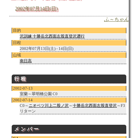
2002年07月14日(日)
ふ～ちゃん
目的
沢訓練 十勝岳北西面左股直登沢遡行
日程
2002年07月13日(土) - 14日(日)
山域
南日高
行程
2002-07-13
室蘭～翠明橋公園 C0
2002-07-14
C0～
ニオベツ川
上二股ノ沢
～
十勝岳北西面左股直登沢
～F3
リターン
メンバー