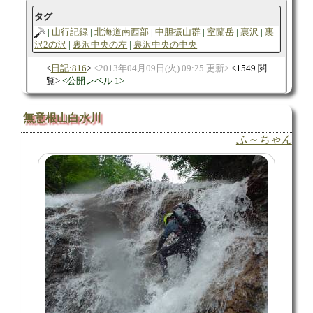
タグ
山行記録
北海道南西部
中胆振山群
室蘭岳
裏沢
裏
沢2の沢
裏沢中央の左
裏沢中央の中央
日記:816
2013年04月09日(火) 09:25 更新
1549 閲
覧
公開レベル 1
無意根山白水川
ふ～ちゃん