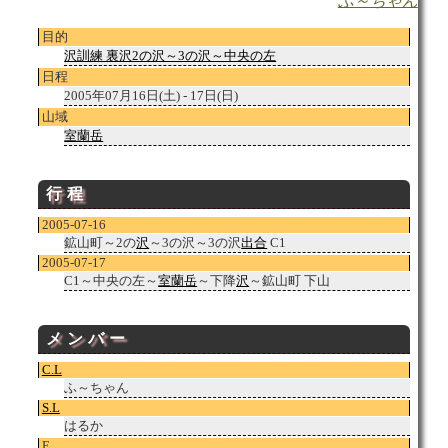
ふ～ちゃん
目的
沢訓練 裏沢2の沢～3の沢～中央の左
日程
2005年07月16日(土) - 17日(日)
山域
室蘭岳
行程
2005-07-16
鉱山町～2の
沢
～3の沢～3の沢
出合
C1
2005-07-17
C1～中央の左～
室蘭岳
～下降
沢
～鉱山町 下山
メンバー
C.L
ふ～ちゃん
S.L
はるか
E