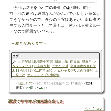
直登
今回は現役をつれての4回目の
沢
訓練。前回、
前々回の
裏沢
は結局なんだかんだでたいした練習が
できなかったので、多少の不安はあるが、
南日高
の
中でも入門ルートとして最もよく使われる黄金ルー
トなので問題ないだろう。
～続きがあります～
タグ
山行記録
北海道中南部
日高山脈
南日高
野塚岳
オ
ムシャヌプリ
日高幌別川
ニオベツ川
野塚岳南西面直登
沢
野塚川
野塚岳南東面沢
オムシャヌプリ北面直登沢
上
二股ノ沢
オムシャヌプリ南面沢
日記:3175
2014年10月23日(木) 22:17 更新
3261
閲覧
公開レベル 1
裏沢でササオが知恵熱を出した
ふ～ちゃん