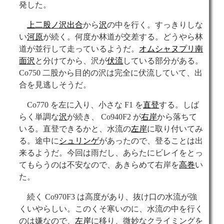
発した。
上二股ノ沢
出合
から
沢
の中を行く。すっきりしな
い
河原
が続く。何度か林道が交差する。どうやら林
道が並行して走っているようだ。
オムシャヌプリ南
面沢
と分けてから、沢が
伏流
している部分がある。
Co750 二股から目的の沢は完全に伏流していて、出
合を見逃しそうだ。
Co770 を左に入り、小さな F1 を
直登
する。しば
らく単調な
沢
が続き、 Co940F2 が
右岸
から落ちて
いる。直登できるかと、水流の
左岸
に取り付いてみ
る。途中に
シュリンゲ
があったので、登ることは出
来るようだ。今回は雨だし、あらたにビレイをとっ
てもらうのは不安なので、あきらめて右岸を
高巻
い
た。
続く Co970F3 は高度があり、抜け口の水流が強
くいやらしい。このくそ寒いのに、水流の中を行く
のは嫌なので、
左岸
に移り、微妙なクライミングを