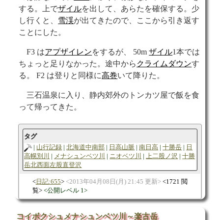
する。上で
ザイル
を出して、あらたを確保する。少
し行くと、
雪渓
が出てきたので、ここから引き返す
ことにした。
F3 は
アプザイレン
をするが、 50m
ザイル
1本では
ちょっと足りなかった。途中から
クライムダウン
す
る。 F2 は登りと同様に
高巻
いて降りた。
三石温泉に入り、静内郊外のトンカツ屋で飯を食
って帰ってきた。
タグ
山行記録
北海道中南部
日高山脈
南日高
十勝岳
日
高幌別川
メナシュンベツ川
ニオベツ川
上二股ノ沢
十勝
岳北西面左股直登沢
日記:655
2013年04月08日(月) 21:45 更新
1721 閲
覧
公開レベル 1
コイボクシュメナシュンベツ川～楽古岳