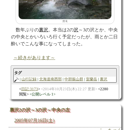
滑滝
数年ぶりの
裏沢
。本当は2の
沢
～3の沢とか、中央
の中央とかいろいろ行く予定だったが、雨とか二日
酔いでこんな事になってしまった。
～続きがあります～
タグ
山行記録
北海道南西部
中胆振山群
室蘭岳
裏沢
日記:3173
2014年10月23日(木) 22:27 更新
2280
閲覧
公開レベル 1
裏沢2の沢～3の沢～中央の左
2005年07月16日(土)