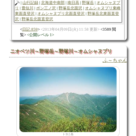
山行記録
北海道中南部
南日高
野塚岳
オムシャヌプ
リ
豊似川
ポン三ノ沢
野塚岳北面沢
オムシャヌプリ東峰
東面直登沢
オムシャヌプリ北面直登沢
野塚岳北東面直登
沢
野塚岳北面直登沢
日記:859
2013年04月09日(火) 11:58 更新
3589 閲
覧
公開レベル 1
ニオベツ川～野塚岳～野塚川～オムシャヌプリ
ふ～ちゃん
トヨニ岳