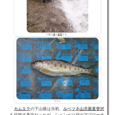
三股の
滝
を
直登
する。
ヤマメ
カムエク
の下山後は当初、
ルベツネ山北面直登沢
を目指す予定だったが、
シュンベツ川
のアプローチ