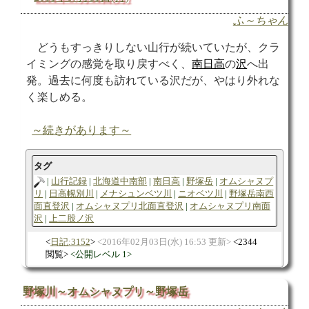
ふ～ちゃん
どうもすっきりしない山行が続いていたが、クラ
イミングの感覚を取り戻すべく、
南日高
の
沢
へ出
発。過去に何度も訪れている沢だが、やはり外れな
く楽しめる。
～続きがあります～
タグ
山行記録
北海道中南部
南日高
野塚岳
オムシャヌプ
リ
日高幌別川
メナシュンベツ川
ニオベツ川
野塚岳南西
面直登沢
オムシャヌプリ北面直登沢
オムシャヌプリ南面
沢
上二股ノ沢
日記:3152
2016年02月03日(水) 16:53 更新
2344
閲覧
公開レベル 1
野塚川～オムシャヌプリ～野塚岳