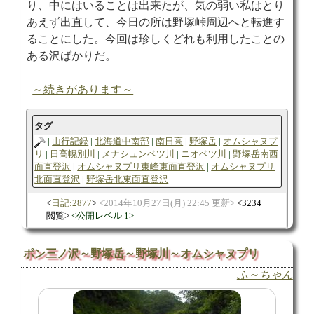
り、中にはいることは出来たが、気の弱い私はとり
あえず出直して、今日の所は野塚峠周辺へと転進す
ることにした。今回は珍しくどれも利用したことの
ある沢ばかりだ。
～続きがあります～
タグ
山行記録
北海道中南部
南日高
野塚岳
オムシャヌプ
リ
日高幌別川
メナシュンベツ川
ニオベツ川
野塚岳南西
面直登沢
オムシャヌプリ東峰東面直登沢
オムシャヌプリ
北面直登沢
野塚岳北東面直登沢
日記:2877
2014年10月27日(月) 22:45 更新
3234
閲覧
公開レベル 1
ポン三ノ沢～野塚岳～野塚川～オムシャヌプリ
ふ～ちゃん