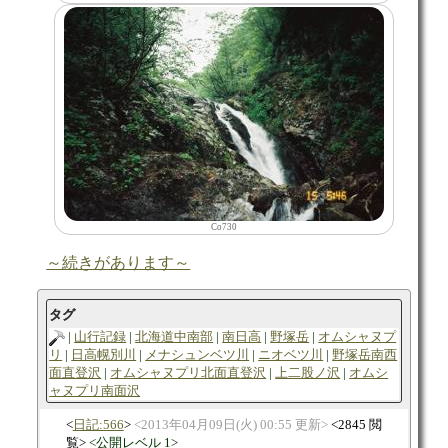
Co730
～続きがあります～
タグ
山行記録
北海道中南部
南日高
野塚岳
オムシャヌプ
リ
日高幌別川
メナシュンベツ川
ニオベツ川
野塚岳南西
面直登沢
オムシャヌプリ北面直登沢
上二股ノ沢
オムシ
ャヌプリ南面沢
日記:566
2013年04月09日(火) 00:55 更新
2845 閲
覧
公開レベル 1