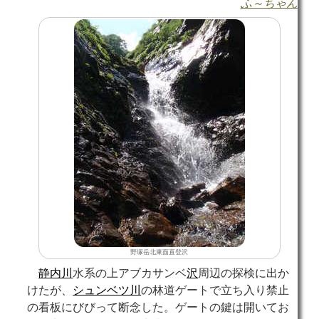
ふ～ちゃん
野塚岳北東面直登沢
静内川
水系の上アブカサンベ
沢
周辺の探検に出か
けたが、
シュンベツ川
の林道ゲートで立ち入り禁止
の看板にびびって断念した。ゲートの鍵は開いてお