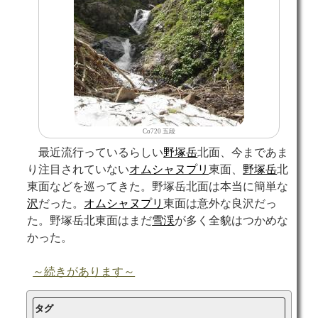
Co720 五段
最近流行っているらしい
野塚岳
北面、今まであま
り注目されていない
オムシャヌプリ
東面、
野塚岳
北
東面などを巡ってきた。野塚岳北面は本当に簡単な
沢
だった。
オムシャヌプリ
東面は意外な良沢だっ
た。野塚岳北東面はまだ
雪渓
が多く全貌はつかめな
かった。
～続きがあります～
タグ