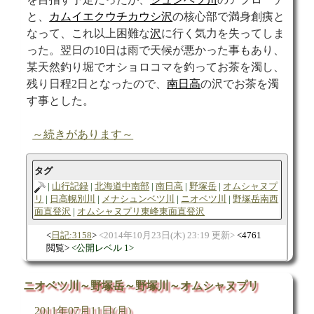
と、
カムイエクウチカウシ沢
の核心部で満身創痍と
なって、これ以上困難な
沢
に行く気力を失ってしま
った。翌日の10日は雨で天候が悪かった事もあり、
某天然釣り堀でオショロコマを釣ってお茶を濁し、
残り日程2日となったので、
南日高
の沢でお茶を濁
す事とした。
～続きがあります～
タグ
山行記録
北海道中南部
南日高
野塚岳
オムシャヌプ
リ
日高幌別川
メナシュンベツ川
ニオベツ川
野塚岳南西
面直登沢
オムシャヌプリ東峰東面直登沢
日記:3158
2014年10月23日(木) 23:19 更新
4761
閲覧
公開レベル 1
ニオベツ川～野塚岳～野塚川～オムシャヌプリ
2011年07月11日(月)