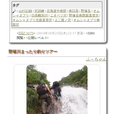
タグ
山行記録
沢訓練
北海道中南部
南日高
野塚岳
オム
シャヌプリ
日高幌別川
ニオベツ川
野塚岳南西面直登沢
オムシャヌプリ北面直登沢
上二股ノ沢
オムシャヌプリ南
面沢
日記:3175
2014年10月23日(木) 22:17 更新
3261
閲覧
公開レベル 1
野塚川まったり釣りツアー
ふ～ちゃん