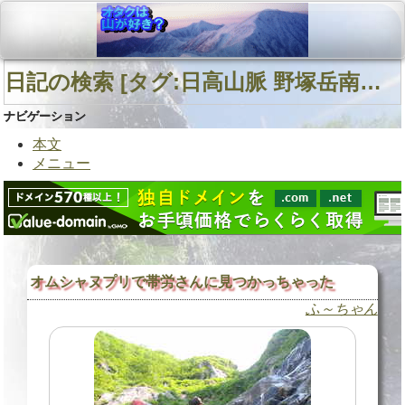
日記の検索 [タグ:日高山脈 野塚岳南東面沢 野塚川] 01～06(06件中)
ナビゲーション
本文
メニュー
オムシャヌプリで帯労さんに見つかっちゃった
ふ～ちゃん