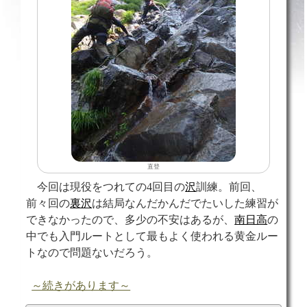
直登
今回は現役をつれての4回目の
沢
訓練。前回、
前々回の
裏沢
は結局なんだかんだでたいした練習が
できなかったので、多少の不安はあるが、
南日高
の
中でも入門ルートとして最もよく使われる黄金ルー
トなので問題ないだろう。
～続きがあります～