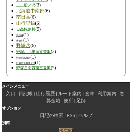
(3)
上二股ノ沢
北海道中南部
(6)
南日高
(6)
山行記録
(6)
(5)
日高幌別川
(1)
沢訓練
(1)
豊似川
野塚岳
(6)
(2)
野塚岳北東面直登沢
(1)
野塚岳北面沢
(1)
野塚岳北面直登沢
(5)
野塚岳南西面直登沢
メインメニュー
入口
日記帳
山行履歴
ルート案内
倉庫
利用案内
窓
募金箱
便所
足跡
オプション
日記の検索
RSS
ヘルプ
別館