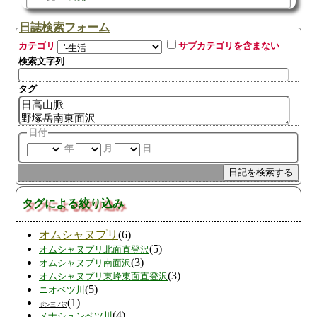
日誌検索フォーム
カテゴリ
サブカテゴリを含まない
検索文字列
タグ
日付
年
月
日
タグによる絞り込み
オムシャヌプリ
(6)
(5)
オムシャヌプリ北面直登沢
(3)
オムシャヌプリ南面沢
(3)
オムシャヌプリ東峰東面直登沢
(5)
ニオベツ川
(1)
ポン三ノ沢
(4)
メナシュンベツ川