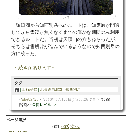
(827)
羅臼湖から知西別岳へのルートは、
知床
峠が開通
してから
雪渓
が無くなるまでの僅かな期間のみ利用
できるルートだ。当初は天頂山の方もねらったが、
そちらは雪解けが進んでいるようなので知西別岳の
方に絞った。
～続きがあります～
タグ
山行記録
北海道東北部
知西別岳
日記:3420
2016年07月20日(水) 05:26 更新
1088
閲覧
公開レベル 1
ページ選択
001
002
次へ