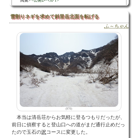
閲覧
公開レベル 1
雪割りネギを求めて斜里岳北面を転げる
ふ～ちゃん
(970)
本当は清岳荘からお気軽に登るつもりだったが、
前日に偵察すると登山口への道がまだ通行止めだっ
たので玉石の
沢
コースに変更した。