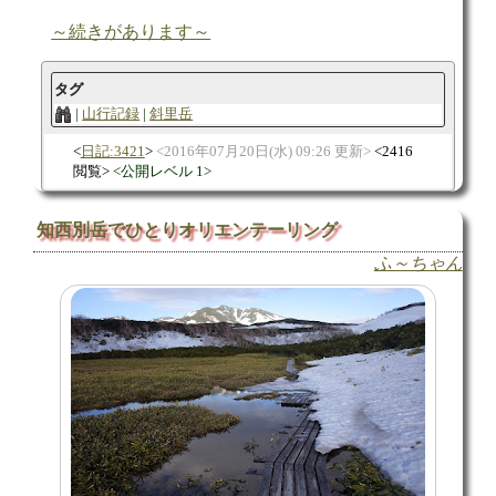
～続きがあります～
タグ
山行記録
斜里岳
日記:3421
2016年07月20日(水) 09:26 更新
2416
閲覧
公開レベル 1
知西別岳でひとりオリエンテーリング
ふ～ちゃん