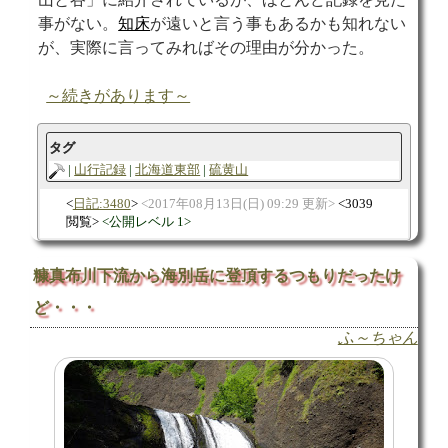
事がない。
知床
が遠いと言う事もあるかも知れない
が、実際に言ってみればその理由が分かった。
～続きがあります～
タグ
山行記録
北海道東部
硫黄山
日記:3480
2017年08月13日(日) 09:29 更新
3039
閲覧
公開レベル 1
糠真布川下流から海別岳に登頂するつもりだったけ
ど・・・
ふ～ちゃん