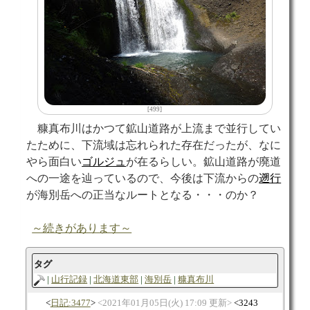
[499]
糠真布川はかつて鉱山道路が上流まで並行してい
たために、下流域は忘れられた存在だったが、なに
やら面白い
ゴルジュ
が在るらしい。鉱山道路が廃道
への一途を辿っているので、今後は下流からの
遡行
が海別岳への正当なルートとなる・・・のか？
～続きがあります～
タグ
山行記録
北海道東部
海別岳
糠真布川
日記:3477
2021年01月05日(火) 17:09 更新
3243