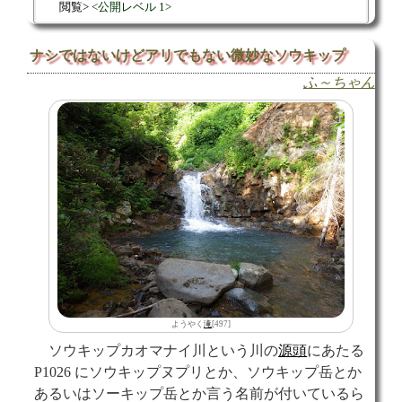
閲覧
公開レベル 1
ナシではないけどアリでもない微妙なソウキップ
ふ～ちゃん
ようやく
滝
[497]
ソウキップカオマナイ川という川の
源頭
にあたる
P1026 にソウキップヌプリとか、ソウキップ岳とか
あるいはソーキップ岳とか言う名前が付いているら