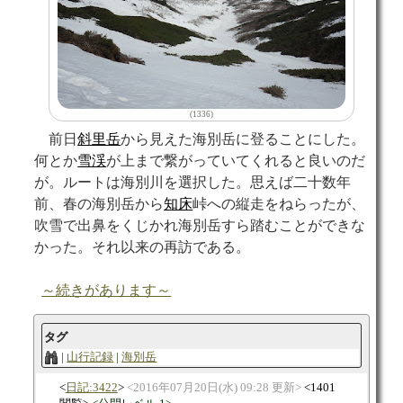
(1336)
前日
斜里岳
から見えた海別岳に登ることにした。
何とか
雪渓
が上まで繋がっていてくれると良いのだ
が。ルートは海別川を選択した。思えば二十数年
前、春の海別岳から
知床
峠への縦走をねらったが、
吹雪で出鼻をくじかれ海別岳すら踏むことができな
かった。それ以来の再訪である。
～続きがあります～
タグ
山行記録
海別岳
日記:3422
2016年07月20日(水) 09:28 更新
1401