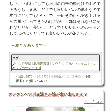
しい。いずれにしても河川名由来の後付けの山名で
あろうし、まあ、どうでも良いレベルの低山なので
本当にどうでもいい。で、一応その山へ突き上げる
その川へ行ってきたわけだが、上部はそれなりにそ
れなりだが、長いし、どうでもいい山へのルートと
してはやはりどうでも良いレベルの
沢
だった。
～続きがあります～
タグ
山行記録
北海道東部
ソウキップカオマナイ岳
ソウ
キップカオマナイ川
日記:3476
2017年08月10日(木) 16:43 更新
1494
閲覧
公開レベル 1
クテクンベツ川支流とか誰が言い出したん？
ふ～ちゃん