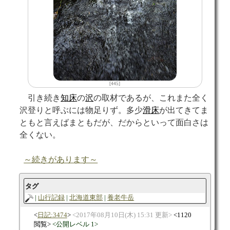
[445]
引き続き
知床
の
沢
の取材であるが、これまた全く
沢登りと呼ぶには物足りず。多少
滑床
が出てきてま
ともと言えばまともだが、だからといって面白さは
全くない。
～続きがあります～
タグ
山行記録
北海道東部
養老牛岳
日記:3474
2017年08月10日(木) 15:31 更新
1120
閲覧
公開レベル 1