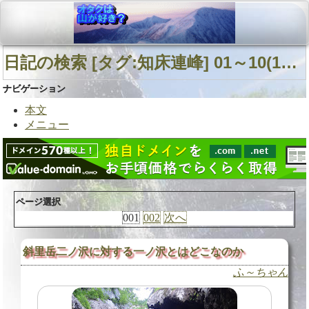
日記の検索 [タグ:知床連峰] 01～10(19件中)
ナビゲーション
本文
メニュー
ページ選択
001
002
次へ
斜里岳二ノ沢に対する一ノ沢とはどこなのか
ふ～ちゃん