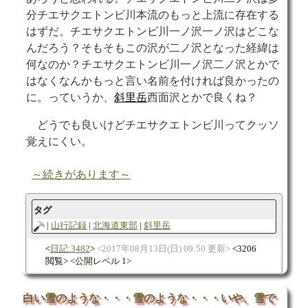
分チエサクエトンビ川本流のもっと上流に存在する
はずだ。チエサクエトンビ川一ノ沢一ノ沢はどこな
んだろう？そもそもこの沢が二ノ沢となった経緯は
何なのか？チエサクエトンビ川一ノ沢二ノ沢とかで
はなくなんかもっと言い名前を付ければ良かったの
に。っていうか、
斜里岳
西面沢とかで良くね？
どうでも良いけどチエサクエトンビ川ってクッソ
覚えにくい。
～続きがあります～
タグ
山行記録
北海道東部
斜里岳
日記:3482
2017年08月13日(日) 09:50 更新
3206
閲覧
公開レベル 1
白い雪のような・・・雪のような・・・いや、雪で