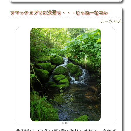
サマッケヌプリに沢登り・・・じゃねーなコレ
ふ～ちゃん
[706]