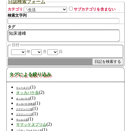
日誌検索フォーム
カテゴリ
サブカテゴリを含まない
検索文字列
タグ
日付
年
月
日
タグによる絞り込み
(1)
ウィーヌプリ
(2)
オッカバケ岳
(1)
オッカバケ川
(1)
オッカバケ川本流
(1)
クテクンベツ岳
(1)
クテクンベツ川
(1)
サシルイ岳
(2)
サマッケヌプリ山
(1)
ソウキップカオマナイ岳