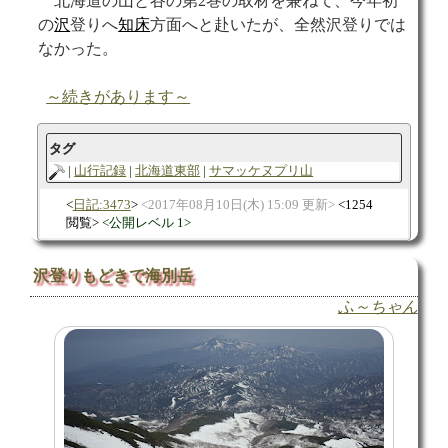
北海道の山と谷の第2巻の取材を兼ねて、今年初
の
沢
登りへ
知床
方面へと赴いたが、全然沢登りでは
なかった。
～続きがあります～
タグ
山行記録
北海道東部
サマッケヌプリ山
日記:3473
2017年08月10日(木) 15:09 更新
1254
閲覧
公開レベル 1
沢登りもどきで海別岳
ふ～ちゃん