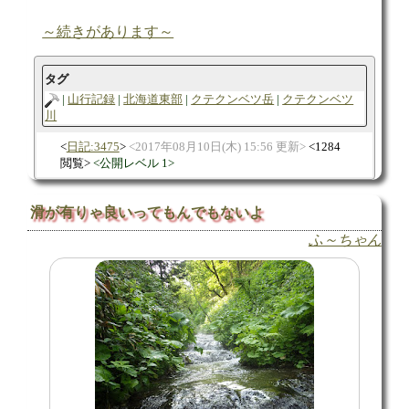
～続きがあります～
タグ
山行記録
北海道東部
クテクンベツ岳
クテクンベツ
川
日記:3475
2017年08月10日(木) 15:56 更新
1284
閲覧
公開レベル 1
滑が有りゃ良いってもんでもないよ
ふ～ちゃん