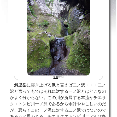
連瀑
[835]
斜里岳
に突き上げる
沢
と言えば二ノ沢・・・二ノ
沢と言ってもではそれに対する一ノ沢とはどこなの
かよく分からない。この川が所属する本流がチエサ
クエトンビ川一ノ沢であるから余計ややこしいのだ
が、恐らくこの一ノ沢に対する二ノ沢ではないので
あろうと思われる。チエサクエトンビ川二ノ沢は多