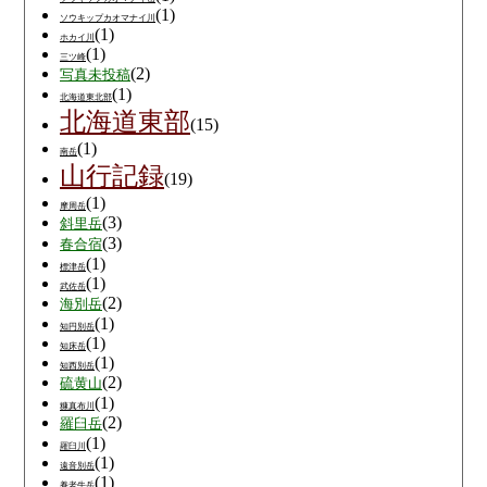
(1)
ソウキップカオマナイ川
(1)
ホカイ川
(1)
三ツ峰
(2)
写真未投稿
(1)
北海道東北部
北海道東部
(15)
(1)
南岳
山行記録
(19)
(1)
摩周岳
(3)
斜里岳
(3)
春合宿
(1)
標津岳
(1)
武佐岳
(2)
海別岳
(1)
知円別岳
(1)
知床岳
(1)
知西別岳
(2)
硫黄山
(1)
糠真布川
(2)
羅臼岳
(1)
羅臼川
(1)
遠音別岳
(1)
養老牛岳