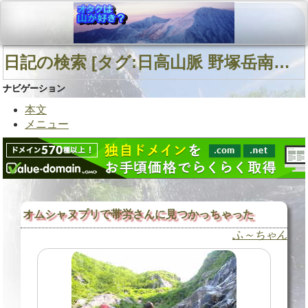
日記の検索 [タグ:日高山脈 野塚岳南東面沢 野塚岳南西面直登沢] 01～05(05件中)
ナビゲーション
本文
メニュー
オムシャヌプリで帯労さんに見つかっちゃった
ふ～ちゃん