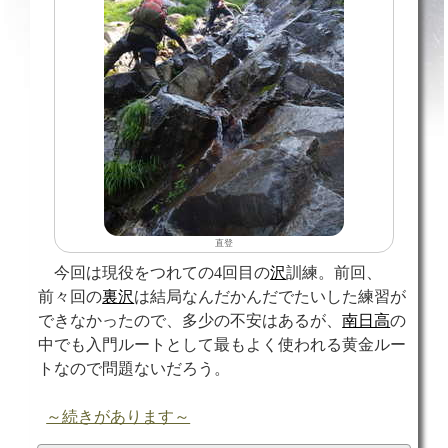
直登
今回は現役をつれての4回目の
沢
訓練。前回、
前々回の
裏沢
は結局なんだかんだでたいした練習が
できなかったので、多少の不安はあるが、
南日高
の
中でも入門ルートとして最もよく使われる黄金ルー
トなので問題ないだろう。
～続きがあります～