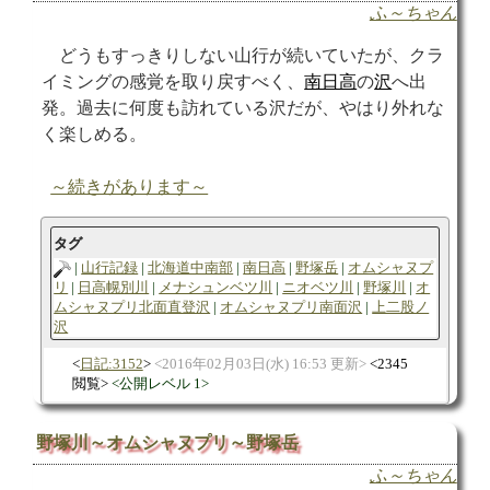
ふ～ちゃん
どうもすっきりしない山行が続いていたが、クラ
イミングの感覚を取り戻すべく、
南日高
の
沢
へ出
発。過去に何度も訪れている沢だが、やはり外れな
く楽しめる。
～続きがあります～
タグ
山行記録
北海道中南部
南日高
野塚岳
オムシャヌプ
リ
日高幌別川
メナシュンベツ川
ニオベツ川
野塚川
オ
ムシャヌプリ北面直登沢
オムシャヌプリ南面沢
上二股ノ
沢
日記:3152
2016年02月03日(水) 16:53 更新
2345
閲覧
公開レベル 1
野塚川～オムシャヌプリ～野塚岳
ふ～ちゃん