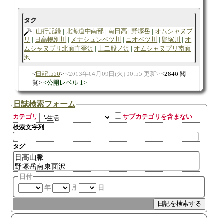
タグ
山行記録
北海道中南部
南日高
野塚岳
オムシャヌプ
リ
日高幌別川
メナシュンベツ川
ニオベツ川
野塚川
オ
ムシャヌプリ北面直登沢
上二股ノ沢
オムシャヌプリ南面
沢
日記:566
2013年04月09日(火) 00:55 更新
2846 閲
覧
公開レベル 1
日誌検索フォーム
カテゴリ
サブカテゴリを含まない
検索文字列
タグ
日付
年
月
日