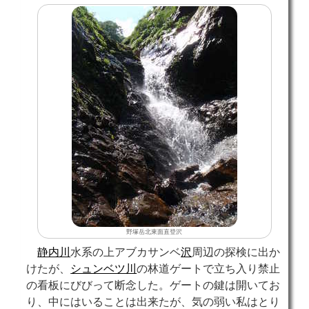
野塚岳北東面直登沢
静内川
水系の上アブカサンベ
沢
周辺の探検に出か
けたが、
シュンベツ川
の林道ゲートで立ち入り禁止
の看板にびびって断念した。ゲートの鍵は開いてお
り、中にはいることは出来たが、気の弱い私はとり