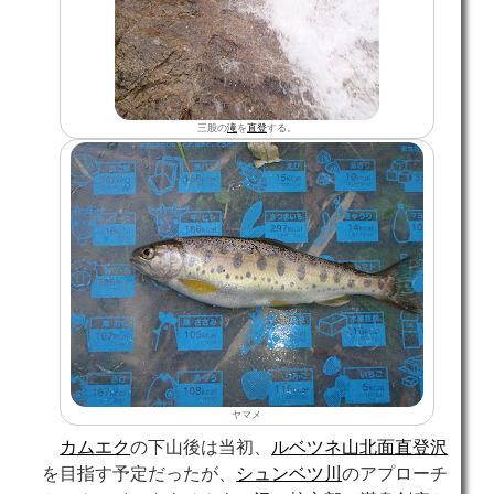
三股の
滝
を
直登
する。
ヤマメ
カムエク
の下山後は当初、
ルベツネ山北面直登沢
を目指す予定だったが、
シュンベツ川
のアプローチ