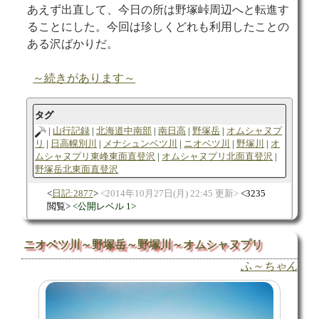
あえず出直して、今日の所は野塚峠周辺へと転進す
ることにした。今回は珍しくどれも利用したことの
ある沢ばかりだ。
～続きがあります～
タグ
山行記録
北海道中南部
南日高
野塚岳
オムシャヌプ
リ
日高幌別川
メナシュンベツ川
ニオベツ川
野塚川
オ
ムシャヌプリ東峰東面直登沢
オムシャヌプリ北面直登沢
野塚岳北東面直登沢
日記:2877
2014年10月27日(月) 22:45 更新
3235
閲覧
公開レベル 1
ニオベツ川～野塚岳～野塚川～オムシャヌプリ
ふ～ちゃん