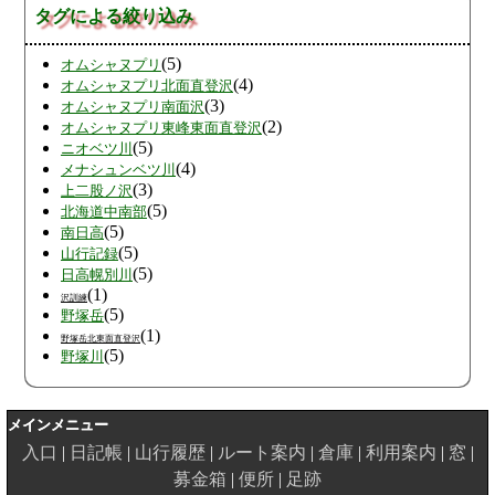
タグによる絞り込み
(5)
オムシャヌプリ
(4)
オムシャヌプリ北面直登沢
(3)
オムシャヌプリ南面沢
(2)
オムシャヌプリ東峰東面直登沢
(5)
ニオベツ川
(4)
メナシュンベツ川
(3)
上二股ノ沢
(5)
北海道中南部
(5)
南日高
(5)
山行記録
(5)
日高幌別川
(1)
沢訓練
(5)
野塚岳
(1)
野塚岳北東面直登沢
(5)
野塚川
メインメニュー
入口
日記帳
山行履歴
ルート案内
倉庫
利用案内
窓
募金箱
便所
足跡