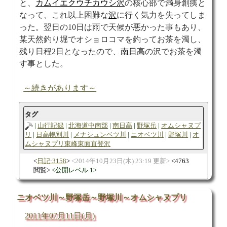
と、
カムイエクウチカウシ沢
の核心部で満身創痍と
なって、これ以上困難な
沢
に行く気力を失ってしま
った。翌日の10日は雨で天候が悪かった事もあり、
某天然釣り堀でオショロコマを釣ってお茶を濁し、
残り日程2日となったので、
南日高
の沢でお茶を濁
す事とした。
～続きがあります～
タグ
山行記録
北海道中南部
南日高
野塚岳
オムシャヌプ
リ
日高幌別川
メナシュンベツ川
ニオベツ川
野塚川
オ
ムシャヌプリ東峰東面直登沢
日記:3158
2014年10月23日(木) 23:19 更新
4763
閲覧
公開レベル 1
ニオベツ川～野塚岳～野塚川～オムシャヌプリ
2011年07月11日(月)