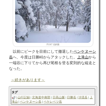
P1567 北斜面
以前にピークを目前にして撤退した
ペンケヌーシ
岳
へ、今度は日勝峠からアタックした。
上滝山
から
一端谷に下りてから再び尾根を登る変則的な縦走と
なった。
～続きがあります～
タグ
山行記録
北海道中南部
日高山脈
日勝岳
沙流岳
上
滝山
ペンケヌーシ岳
ペケレベツ岳