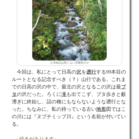
入渓地点は悪くない雰囲気だが
今回は、私にとって日高の
沢
を
遡行
する99本目の
ルートとなる記念すべき（？）山行である。これま
での日高の沢の中で、最北の沢となるこの沢は最
ブ
タ
の沢だった。ろくに
滝
も出てこず、ブタ歩きと藪
漕ぎに終始し、話の種にもならないような遡行とな
った。ちなみに、私の持っている古い
地形
図ではこ
の川には『ヌプチミップ川』という名前が付いてい
る。
～続きがあります～