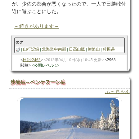
が、少佐の都合が悪くなったので、一人で日勝峠付
近に遊ぶことにした。
～続きがあります～
タグ
山行記録
北海道中南部
日高山脈
熊追山
狩振岳
日記:2463
2013年04月10日(水) 10:45 更新
2968
閲覧
公開レベル 1
沙流岳～ペンケヌーシ岳
ふ～ちゃん