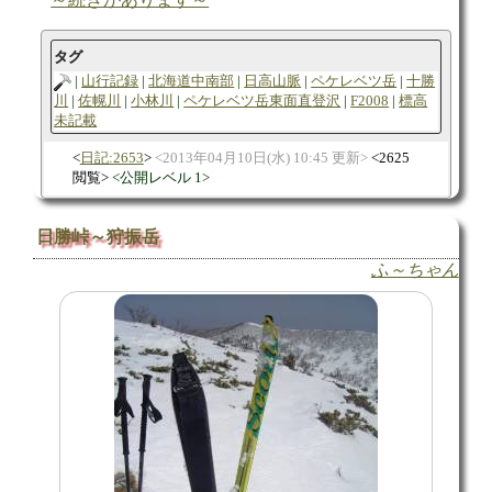
タグ
山行記録
北海道中南部
日高山脈
ペケレベツ岳
十勝
川
佐幌川
小林川
ペケレベツ岳東面直登沢
F2008
標高
未記載
日記:2653
2013年04月10日(水) 10:45 更新
2625
閲覧
公開レベル 1
日勝峠～狩振岳
ふ～ちゃん