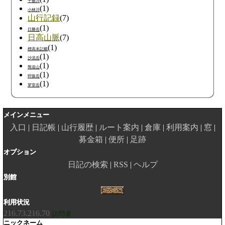
十勝川
(1)
小林川
山行記録
(7)
(1)
日勝岳
日高山脈
(7)
(1)
標高未記載
(1)
沙流岳
(1)
熊追山
(1)
狩振岳
(1)
芽室岳
メインメニュー
入口
日記帳
山行履歴
ルート案内
倉庫
利用案内
窓
募金箱
便所
足跡
オプション
日記の検索
RSS
ヘルプ
別館
利用状況
216.73.216.70
訪問者
ニックネーム