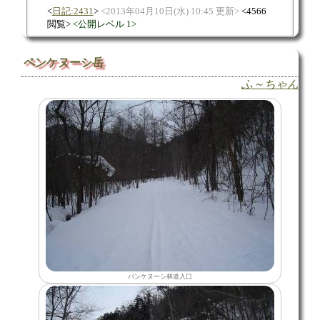
日記:2431
2013年04月10日(水) 10:45 更新
4566
閲覧
公開レベル 1
ペンケヌーシ岳
ふ～ちゃん
パンケヌーシ林道入口