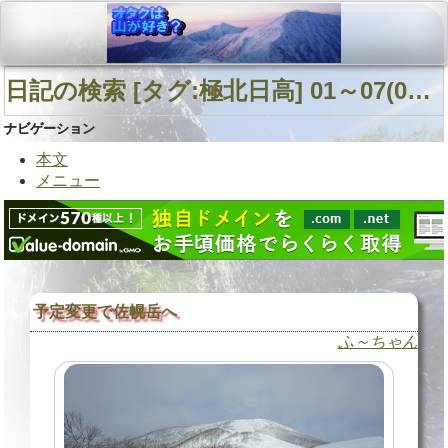
日記の検索 [タグ:極北日高] 01～07(07件中)
ナビゲーション
本文
メニュー
予定変更で佐幌岳へ
ふ～ちゃん