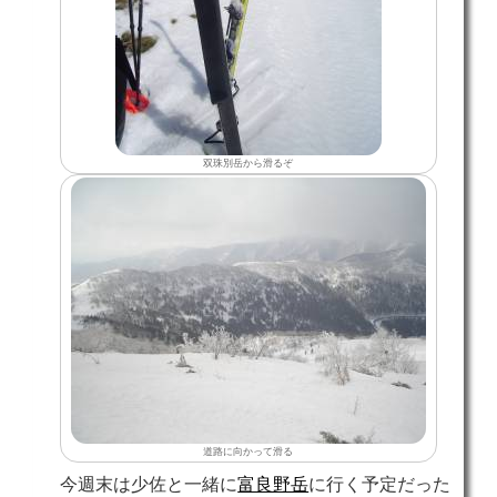
双珠別岳から滑るぞ
道路に向かって滑る
今週末は少佐と一緒に
富良野岳
に行く予定だった