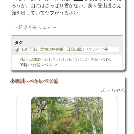
ろうか。山にはさっぱり雪がない。所々登山道さえ
顔を出していてヤブがうるさい。
～続きがあります～
タグ
山行記録
北海道中南部
日高山脈
ペケレベツ岳
日記:3382
2016年01月29日(金) 11:37 更新
1170
閲覧
公開レベル 1
小林川～ペケレベツ岳
ふ～ちゃん