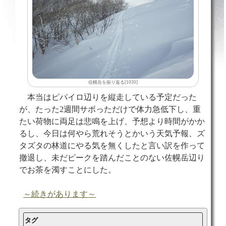
佐幌岳を振り返る[1030]
本当はピパイロ辺りを縦走している予定だった
が、たった2週間サボっただけで体力急低下し、重
たい荷物に両足は悲鳴を上げ、予想より時間がかか
るし、今日は何やら荒れそうとかいう天気予報、ズ
タズタの林道にやる気を無くしたと言い訳を作って
撤退し、未だピークを踏んだことのない佐幌岳辺り
でお茶を濁すことにした。
～続きがあります～
タグ