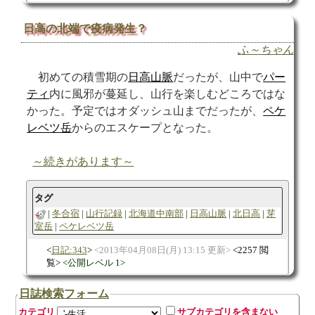
日高の北端で疫病発生？
ふ～ちゃん
初めての積雪期の
日高山脈
だったが、山中で
パー
ティ
内に風邪が蔓延し、山行を楽しむどころではな
かった。予定ではオダッシュ山までだったが、
ペケ
レベツ岳
からのエスケープとなった。
～続きがあります～
タグ
冬合宿
山行記録
北海道中南部
日高山脈
北日高
芽
室岳
ペケレベツ岳
日記:343
2013年04月08日(月) 13:15 更新
2257 閲
覧
公開レベル 1
日誌検索フォーム
カテゴリ
サブカテゴリを含まない