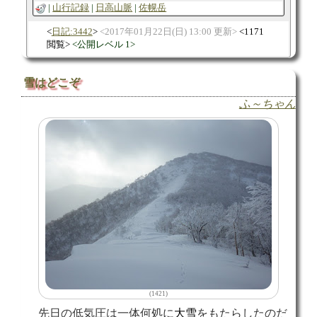
山行記録
日高山脈
佐幌岳
日記:3442
2017年01月22日(日) 13:00 更新
1171
閲覧
公開レベル 1
雪はどこぞ
ふ～ちゃん
(1421)
先日の低気圧は一体何処に
大雪
をもたらしたのだ