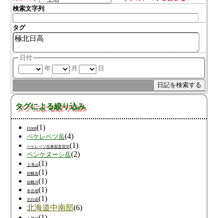
検索文字列
タグ
日付
年
月
日
タグによる絞り込み
(1)
F2008
(4)
ペケレベツ岳
(1)
ペケレベツ岳東面直登沢
(2)
ペンケヌーシ岳
(1)
上滝山
(1)
佐幌岳
(1)
佐幌川
(1)
冬合宿
(1)
北日高
北海道中南部
(6)
(1)