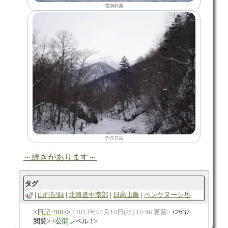
雪崩斜面
チロロ岳
～続きがあります～
タグ
山行記録
北海道中南部
日高山脈
ペンケヌーシ岳
日記:2085
2013年04月10日(水) 10:46 更新
2637
閲覧
公開レベル 1