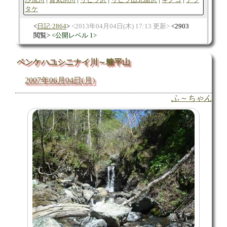
タケ
日記:2864
2013年04月04日(木) 17:13 更新
2903
閲覧
公開レベル 1
ペンケハユシニナイ川～糠平山
2007年06月04日(月)
ふ～ちゃん