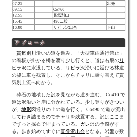
07:25
出発
09:15
Co760
12:55
貫気別山
15:45
490二股
16:00
リビラ沢
出合
下山
アプローチ
貫気別川
沿いの道を進み、「大型車両通行禁止」
の看板が掛かる橋を渡り少し行くと、道は右股の
リ
ビラ沢
に水没している。
リビラ沢
沿いに延びる林道
の脇に車を残置し、そこからチャリに乗り替えて貫
気別上流へ向かう。
砕石の堆積した
沢
を見ながら道を進む。 Co410 で
道は沢沿いと岸に分かれている。少し登りがきつい
が、
地形
図通りの上の道を行く。 Co490 で道が流出
して行き詰まるのでチャリを残置する。沢はここま
でずっと採石で埋まっている。
ガレ
沢の予感がす
る。歩き始めてすぐに
直登沢
出合
となる。岩盤が数