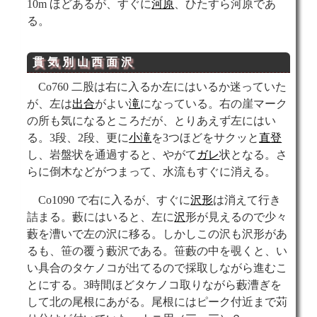
10m ほどあるが、すぐに
河原
、ひたすら河原であ
る。
貫気別山
西面
沢
Co760 二股は右に入るか左にはいるか迷っていた
が、左は
出合
がよい
滝
になっている。右の崖マーク
の所も気になるところだが、とりあえず左にはい
る。3段、2段、更に
小滝
を3つほどをサクッと
直登
し、岩盤状を通過すると、やがて
ガレ
状となる。さ
らに倒木などがつまって、水流もすぐに消える。
Co1090 で右に入るが、すぐに
沢形
は消えて行き
詰まる。藪にはいると、左に
沢
形が見えるので少々
藪を漕いで左の沢に移る。しかしこの沢も沢形があ
るも、笹の覆う藪沢である。笹藪の中を覗くと、い
い具合のタケノコが出てるので採取しながら進むこ
とにする。3時間ほどタケノコ取りながら藪漕ぎを
して北の尾根にあがる。尾根にはピーク付近まで苅