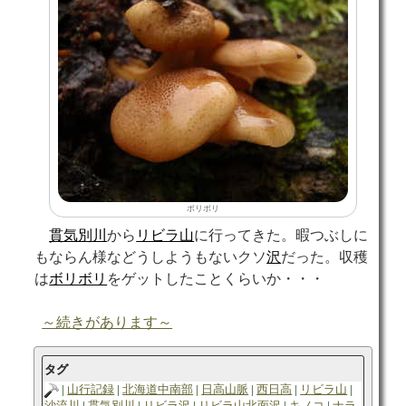
ボリボリ
貫気別川
から
リビラ山
に行ってきた。暇つぶしに
もならん様などうしようもないクソ
沢
だった。収穫
は
ボリボリ
をゲットしたことくらいか・・・
～続きがあります～
タグ
山行記録
北海道中南部
日高山脈
西日高
リビラ山
沙流川
貫気別川
リビラ沢
リビラ山北面沢
キノコ
ナラ