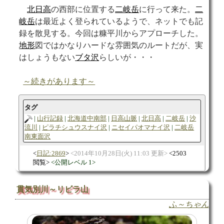
北日高
の西部に位置する
二岐岳
に行って来た。
二
岐岳
は最近よく登られているようで、ネットでも記
録を散見する。今回は糠平川からアプローチした。
地形
図ではかなりハードな雰囲気のルートだが、実
はしょうもない
ブタ沢
らしいが・・・
～続きがあります～
タグ
山行記録
北海道中南部
日高山脈
北日高
二岐岳
沙
流川
ピラチシュウスナイ沢
ニセイパオマナイ沢
二岐岳
南東面沢
日記:2869
2014年10月28日(火) 11:03 更新
2503
閲覧
公開レベル 1
貫気別川～リビラ山
ふ～ちゃん