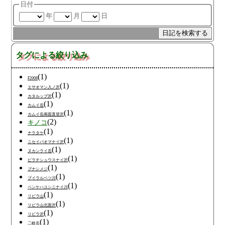
日付
年
月
日
タグによる絞り込み
(1)
F2008
(1)
エサオマン入ノ沢
(1)
カタルップ沢
(1)
カムイ岳
(1)
カムイ岳南面直登沢
(2)
キノコ
(1)
ナラタケ
(1)
ニセイパオマナイ沢
(1)
ヌカンライ岳
(1)
ピラチシュウスナイ沢
(1)
ブナシメジ
(1)
プイラルベツ川
(1)
ペンケハユシニナイ川
(1)
リビラ山
(1)
リビラ山北面沢
(1)
リビラ沢
(1)
二岐岳