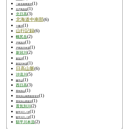
(1)
二岐岳南東面沢
(1)
北戸蔦別岳
(3)
北日高
北海道中南部
(6)
(1)
十勝川
山行記録
(6)
(2)
幌尻岳
(1)
戸蔦別川
(1)
戸蔦別川本流
(2)
新冠川
(1)
新冠川
(1)
新冠川本流
日高山脈
(6)
(5)
沙流川
(1)
糠平山
(3)
西日高
(1)
貫気別山
(1)
貫気別山南西面直登沢
(1)
貫気別山西面沢
(2)
貫気別川
(1)
額平川三ノ沢
(1)
額平川六ノ沢
(2)
額平川本流