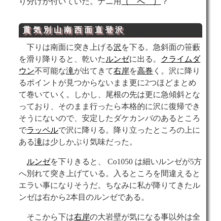
り分けが付いていた。ナニ用
（￣へ￣）
？
貫気別山南西面直登沢
下りは南面に突き上げる
沢
を下る。急斜面の笹藪
を滑り降りると、乾いた
ルンゼ
に出る。
クライムダ
ウン
不可能な
滝
が出てきて
右岸
を
高巻
く。沢に降り
るポイントが見つからないまま更に2つほどまとめ
て巻いていく。しかし、尾根の先は更に急傾斜とな
っており、そのまま行ったら本格的に沢に復帰でき
そうにないので、安定したダケカンバのあるところ
で
ラッペル
で沢に降りる。降り立ったところの上に
ある
滝
は少しかぶり気味だった。
ルンゼ
を下りきると、 Co1050 は細いルンゼが5方
へ別れて突き上げている。入るところを間違えると
エラい事になりそうだ。ちなみに私が降りてきたル
ンゼは右から2本目のルンゼである。
そこから下は
右岸
の大岩壁が気になる事以外は全