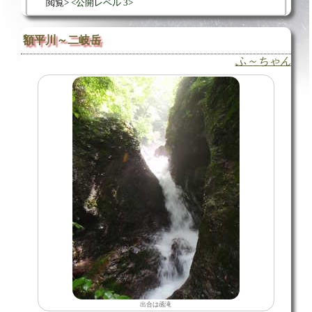
閲覧
公開レベル 3
額平川～二岐岳
ふ～ちゃん
出合は函滝