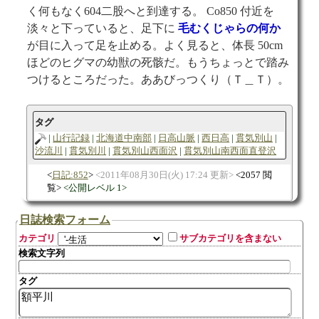
く何もなく604二股へと到達する。 Co850 付近を
淡々と下っていると、足下に
毛むくじゃらの何か
が目に入って足を止める。よく見ると、体長 50cm
ほどのヒグマの幼獣の死骸だ。もうちょっとで踏み
つけるところだった。ああびっつくり（Ｔ＿Ｔ）。
タグ
山行記録
北海道中南部
日高山脈
西日高
貫気別山
沙流川
貫気別川
貫気別山西面沢
貫気別山南西面直登沢
日記:852
2011年08月30日(火) 17:24 更新
2057 閲
覧
公開レベル 1
日誌検索フォーム
カテゴリ
サブカテゴリを含まない
検索文字列
タグ