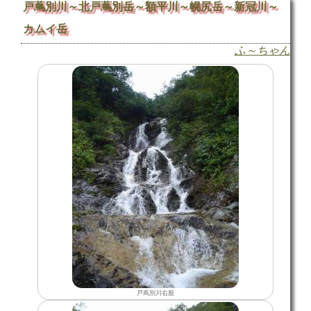
戸蔦別川～北戸蔦別岳～額平川～幌尻岳～新冠川～
カムイ岳
ふ～ちゃん
戸蔦別川右股