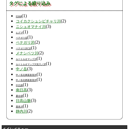
タグによる絞り込み
(1)
F2008
(2)
コイカクシュシビチャリ川
(3)
ニシュオマナイ川
(1)
ヒグマ
(1)
ペテガリ岳
(2)
ペテガリ沢
(1)
ペテガリ沢C沢
(2)
メナシベツ川
(1)
ルートルオマップ川
(1)
ルートルオマップ川支六ノ沢
(3)
中ノ岳
(1)
中ノ岳北東面直登沢
(1)
中ノ岳北西面直登沢
(1)
中日高
(3)
南日高
(1)
夏合宿
(3)
日高山脈
(1)
歴舟川
(2)
静内川