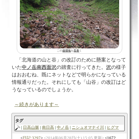
この
崩壊地
を
高巻
く
「北海道の山と谷」の改訂のために懸案となって
いた
中ノ岳南西面沢
の踏査に行ってきた。
沢
の様子
はおおむね、既にネットなどで明らかになっている
情報通りだった。それにしても「山谷」の改訂はど
うなっているのでしょうか。
～続きがあります～
タグ
日高山脈
南日高
中ノ岳
ニシュオマナイ川
ヒグマ
日記:3297
2014年06月28日(土) 15:05 更新
1672