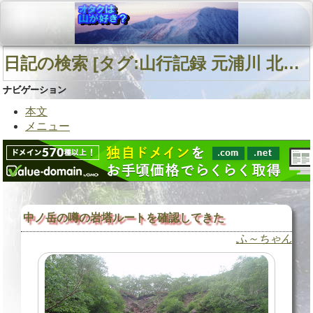
日記の検索 [タグ:山行記録 元浦川 北海道中南部 中ノ岳南西面沢] 01～03(03件中)
ナビゲーション
本文
メニュー
中ノ岳の噂の岩塔ルートを確認してきた
ふ～ちゃん