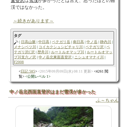
直登沢
は
雪渓
が多かったとは言え、思ったほどの難
渓ではなかった。
～続きがあります～
タグ
日高山脈
中日高
ペテガリ岳
南日高
中ノ岳
静内川
メナシベツ川
コイカクシュシビチャリ川
ペテガリ沢
ペ
テガリ沢C沢
歴舟川
ルートルオマップ川
ルートルオマッ
プ川支六ノ沢
中ノ岳北東面直登沢
ニシュオマナイ川
F2008
日記:585
2015年09月09日(水) 08:11 更新
4261 閲
覧
公開レベル 1
中ノ岳北西面直登沢はまだ雪渓が多かった
ふ～ちゃん