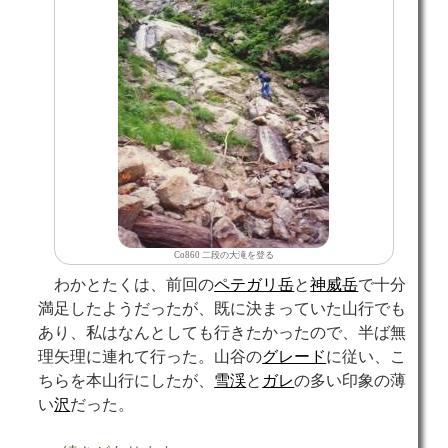
Co860 二段の大滝を登る
わかとたくは、前回の
ペテガリ岳
と
神威岳
で十分
満足したようだったが、既に決まっていた山行でも
あり、私はなんとしても行きたかったので、半ば無
理矢理に連れて行った。山谷の
グレード
に従い、こ
ちらを本山行にしたが、
雪渓
と
ガレ
の多い印象の薄
い
沢
だった。