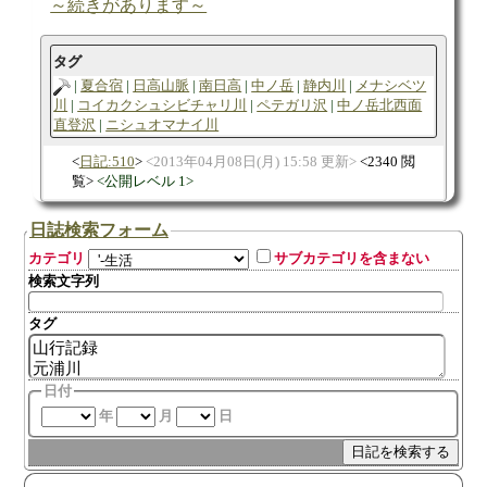
～続きがあります～
タグ
夏合宿
日高山脈
南日高
中ノ岳
静内川
メナシベツ
川
コイカクシュシビチャリ川
ペテガリ沢
中ノ岳北西面
直登沢
ニシュオマナイ川
日記:510
2013年04月08日(月) 15:58 更新
2340 閲
覧
公開レベル 1
日誌検索フォーム
カテゴリ
サブカテゴリを含まない
検索文字列
タグ
日付
年
月
日