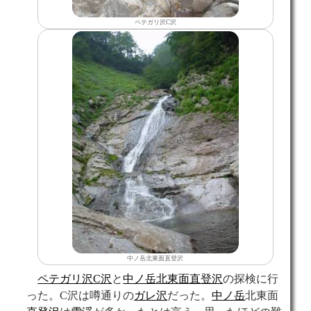
ペテガリ沢C沢
中ノ岳北東面直登沢
ペテガリ沢C沢
と
中ノ岳北東面直登沢
の探検に行
った。C沢は噂通りの
ガレ
沢
だった。
中ノ岳
北東面