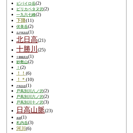
(2)
ピパイロ岳
(2)
ピリカペタヌ沢
(2)
一九六七峰
下降
(11)
(2)
伏美岳
(1)
北戸蔦別岳
北日高
(21)
十勝川
(25)
(1)
十勝幌尻岳
(2)
妙敷山
(2)
！
！！
(6)
！＊
(10)
(1)
戸蔦別岳
(2)
戸蔦別川八ノ沢
(2)
戸蔦別川六ノ沢
(3)
戸蔦別川十ノ沢
日高山脈
(23)
(1)
未踏
(3)
札内岳
河川
(6)