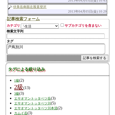
2013年04月05日(金) 10:43
伏美岳南面左股直登沢
2013年04月05日(金) 10:29
記事検索フォーム
カテゴリ
サブカテゴリを含まない
検索文字列
タグ
タグによる絞り込み
(2)
1級
2級
(13)
(3)
3級
(3)
エサオマントッタベツ岳
(5)
エサオマントッタベツ川
(2)
エサオマントッタベツ川本流
(3)
カムイ岳