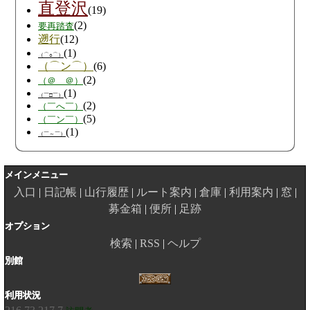
直登沢
(19)
(2)
要再踏査
遡行
(12)
(1)
（⌒○⌒）
（⌒ン⌒）
(6)
(2)
（＠＿＠）
(1)
（￣□￣）
(2)
（￣へ￣）
(5)
（￣ン￣）
(1)
（￣～￣）
メインメニュー
入口
日記帳
山行履歴
ルート案内
倉庫
利用案内
窓
募金箱
便所
足跡
オプション
検索
RSS
ヘルプ
別館
利用状況