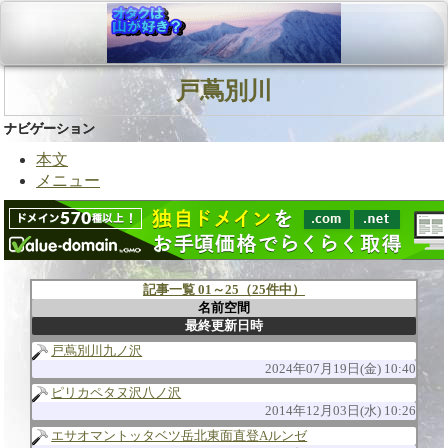
戸蔦別川
ナビゲーション
本文
メニュー
記事一覧 01～25（25件中）
名前空間
最終更新日時
戸蔦別川九ノ沢
2024年07月19日(金) 10:40
ピリカペタヌ沢八ノ沢
2014年12月03日(水) 10:26
エサオマントッタベツ岳北東面直登Aルンゼ