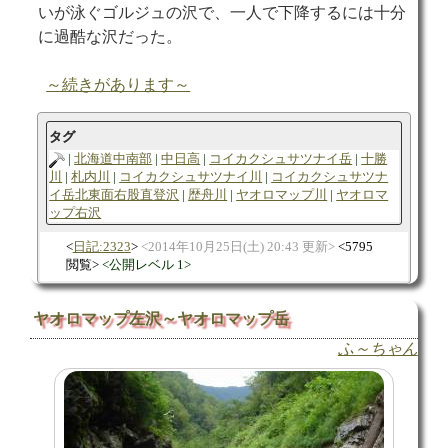
いが泳ぐゴルジュの沢で、一人で下降するには十分
に過酷な沢だった。
～続きがあります～
タグ
北海道中南部
中日高
コイカクシュサツナイ岳
十勝
川
札内川
コイカクシュサツナイ川
コイカクシュサツナ
イ岳北東面右股直登沢
歴舟川
ヤオロマップ川
ヤオロマ
ップ右沢
日記:2323
2014年10月25日(土) 20:43 更新
5795
閲覧
公開レベル 1
ヤオロマップ左沢～ヤオロマップ岳
ふ～ちゃん