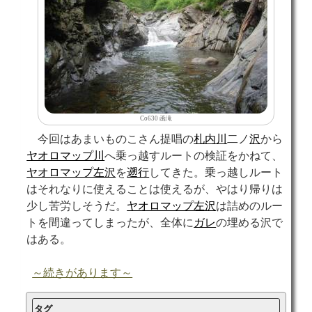
Co630 函滝
今回はあまいものこさん提唱の
札内川
二ノ
沢
から
ヤオロマップ川
へ乗っ越すルートの検証をかねて、
ヤオロマップ左沢
を
遡行
してきた。乗っ越しルート
はそれなりに使えることは使えるが、やはり帰りは
少し苦労しそうだ。
ヤオロマップ左沢
は詰めのルー
トを間違ってしまったが、全体に
ガレ
の埋める沢で
はある。
～続きがあります～
タグ