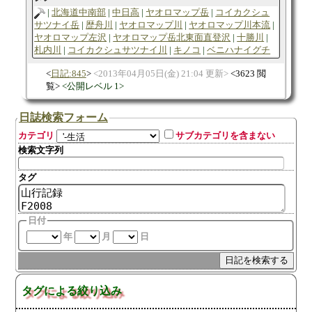
北海道中南部
中日高
ヤオロマップ岳
コイカクシュ
サツナイ岳
歴舟川
ヤオロマップ川
ヤオロマップ川本流
ヤオロマップ左沢
ヤオロマップ岳北東面直登沢
十勝川
札内川
コイカクシュサツナイ川
キノコ
ベニハナイグチ
日記:845
2013年04月05日(金) 21:04 更新
3623 閲
覧
公開レベル 1
日誌検索フォーム
カテゴリ
サブカテゴリを含まない
検索文字列
タグ
日付
年
月
日
タグによる絞り込み