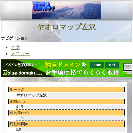
ヤオロマップ左沢
ナビゲーション
本文
メニュー
ルート名
ヤオロマップ左沢
距離(km)
4.15
標高差(+m)
1175
行動時間(h)
5.0