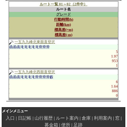
ルート一覧 01～02（2件中）
ルート名
グレード
行動時間(h)
距離(km)
標高差(+m)
標高差(-m)
一五九九峰北東面直登沢
函函函滝滝滝滝滝滑滑滑
5
1.97
953
1
一五九九峰北西面直登沢
函函函滝滝滝滝滑滑滑滑藪
6
1.64
886
0
メインメニュー
入口
日記帳
山行履歴
ルート案内
倉庫
利用案内
窓
募金箱
便所
足跡