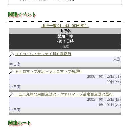
関連イベント
山行一覧 01～03（03件中）
山行名
開始日時
終了日時
山域
コイカクシュサツナイ川右股遡行
未定
中日高
ヤオロマップ左沢～ヤオロマップ岳遡行
2006年08月28日(月)
29日(火)
中日高
一五九九峰北東面直登沢・ヤオロマップ岳南面直登沢遡行
2005年08月28日(日)
09月01日(木)
中日高
関連ルート