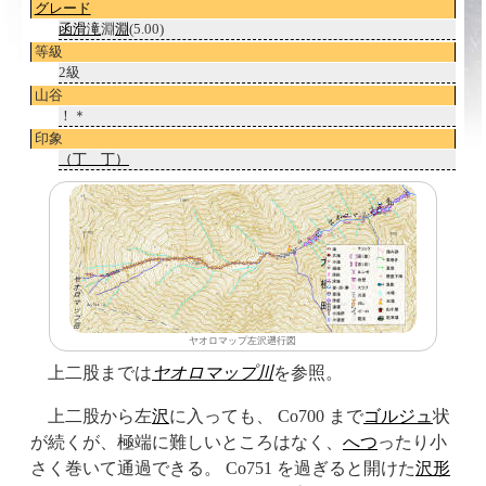
グレード
函
滑滝
淵
淵
(5.00)
等級
2級
山谷
！＊
印象
（丁＿丁）
ヤオロマップ左沢遡行図
上二股までは
ヤオロマップ川
を参照。
上二股から左
沢
に入っても、 Co700 まで
ゴルジュ
状
が続くが、極端に難しいところはなく、
へつ
ったり小
さく巻いて通過できる。 Co751 を過ぎると開けた
沢形