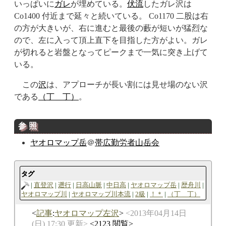
いっぱいに
ガレ
が埋めている。
伏流
したガレ沢は
Co1400 付近まで延々と続いている。 Co1170 二股は右
の方が大きいが、右に進むと最後の藪が短いが猛烈な
ので、左に入って頂上直下を目指した方がよい。ガレ
が切れると岩盤となってピークまで一気に突き上げて
いる。
この
沢
は、アプローチが長い割には見せ場のない沢
である
（丁＿丁）
。
参照
ヤオロマップ岳
＠
帯広勤労者山岳会
タグ
直登沢
遡行
日高山脈
中日高
ヤオロマップ岳
歴舟川
ヤオロマップ川
ヤオロマップ川本流
2級
！＊
（丁＿丁）
記事
:
ヤオロマップ左沢
2013年04月14日
(日) 17:30 更新
2123 閲覧