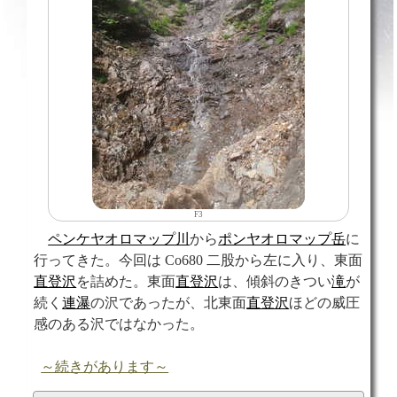
F3
ペンケヤオロマップ川
から
ポンヤオロマップ岳
に
行ってきた。今回は Co680 二股から左に入り、東面
直登沢
を詰めた。東面
直登
沢
は、傾斜のきつい
滝
が
続く
連瀑
の沢であったが、北東面
直登沢
ほどの威圧
感のある沢ではなかった。
～続きがあります～