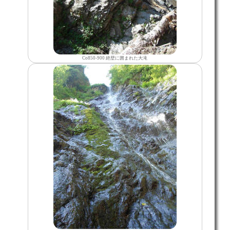
Co850-900 絶壁に囲まれた大滝