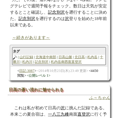
グテレビで週間予報をチェック。数日は天気が安定
するとこと確認し、
記念別沢
を遡行することに決め
た。
記念別沢
を遡行するのは
沢
登りを始めた18年前
以来である。
～続きがあります～
タグ
山行記録
北海道中南部
日高山脈
北日高
札内岳
十
勝川
札内川
記念別沢
札内岳南西面直登沢
日記:3087
2014年10月23日(木) 23:49 更新
4450
閲覧
公開レベル 1
日高の蒼い流れに魅せられる
ふ～ちゃん
これは私が初めて日高の
沢
に挑んだ記録である。
本来この夏合宿は、
一八三九峰
南面
直登沢
に行く予