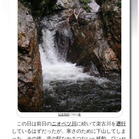
記念別沢
三段の
滝
この日は前日の
ニオベツ川
に続いて楽古川を
遡行
しているはずだったが、寒さのために下山してしま
った。その後、道の駅なかさつないへ移動。ワンセ