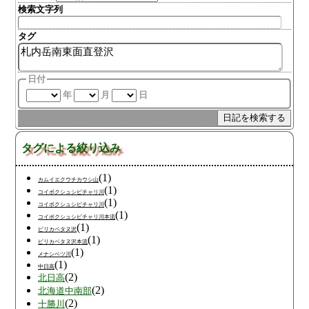
検索文字列
タグ
日付
年
月
日
タグによる絞り込み
(1)
カムイエクウチカウシ山
(1)
コイボクシュシビチャリ川
(1)
コイボクシュシビチャリ川
(1)
コイボクシュシビチャリ川本流
(1)
ピリカペタヌ沢
(1)
ピリカペタヌ沢本流
(1)
メナシベツ川
(1)
中日高
(2)
北日高
(2)
北海道中南部
(2)
十勝川