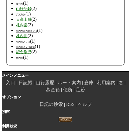
(1)
夏合宿
(2)
山行記録
(1)
戸蔦別川
(2)
日高山脈
(2)
札内岳
(1)
札内岳南西面直登沢
(2)
札内川
(1)
札内川八ノ沢
(1)
札内川八ノ沢本流
(2)
記念別沢
(1)
静内川
メインメニュー
入口
日記帳
山行履歴
ルート案内
倉庫
利用案内
窓
募金箱
便所
足跡
オプション
日記の検索
RSS
ヘルプ
別館
利用状況