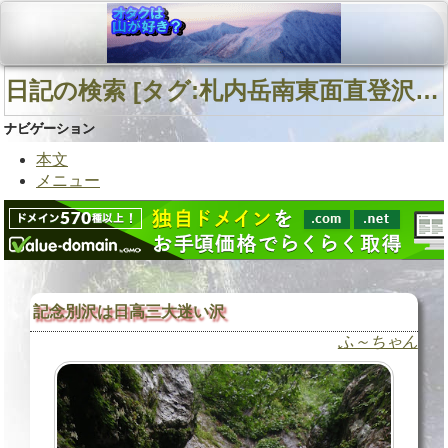
日記の検索 [タグ:札内岳南東面直登沢] 01～02(02件中)
ナビゲーション
本文
メニュー
記念別沢は日高三大迷い沢
ふ～ちゃん