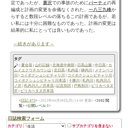
定であったが、
裏沢
での事故のために
パーティ
の再
編成と計画の変更を余儀なくされた。
一八三九峰
か
らすると数段レベルの落ちるこの計画であるが、若
い私には十分に困難なものであった。計画の変更は
結果的に私にとっては良いものであった。
～続きがあります～
タグ
夏合宿
山行記録
北海道中南部
日高山脈
中日高
カ
ムイエクウチカウシ山
北日高
札内岳
静内川
メナシベツ
川
コイボクシュシビチャリ川
コイボクシュシビチャリ川
コイボクシュシビチャリ川本流
十勝川
札内川
札内川八
ノ沢
札内川八ノ沢本流
記念別沢
戸蔦別川
ピリカペタヌ
沢
ピリカペタヌ沢本流
日記:475
2013年04月08日(月) 14:00 更新
3102 閲
覧
公開レベル 1
日誌検索フォーム
カテゴリ
サブカテゴリを含まない