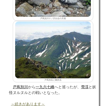
戸蔦別川十ノ沢出合の天場
戸蔦別岳と幌尻岳
戸蔦別川
から
一九六七峰
へと巡ったが、
雪渓
と妖
怪ヌルヌルとの戦いとなった。
～続きがあります～