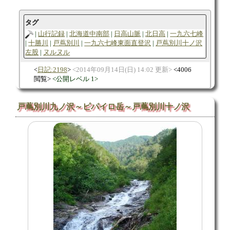
タグ
山行記録
北海道中南部
日高山脈
北日高
一九六七峰
十勝川
戸蔦別川
一九六七峰東面直登沢
戸蔦別川十ノ沢
左股
ヌルヌル
日記:2198
2014年09月14日(日) 14:02 更新
4006
閲覧
公開レベル 1
戸蔦別川九ノ沢～ピパイロ岳～戸蔦別川十ノ沢