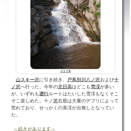
スラブ
滝
山スキー沢
に引き続き、
戸蔦別川八ノ沢
および
十
ノ沢
へ行った。今年の
北日高
はどこも
雪渓
が多い
が、いずれも
遡行
ルートはたいした雪渓もなくそこ
そこ楽しめた。十ノ
沢
右股は大量のデブリによって
荒れており、せっかくの美渓が台無しとなってい
た。
～続きがあります～