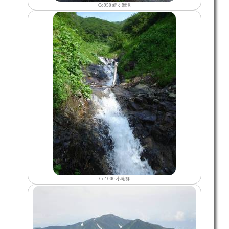
Co950 続く滑滝
Co1000 小滝群