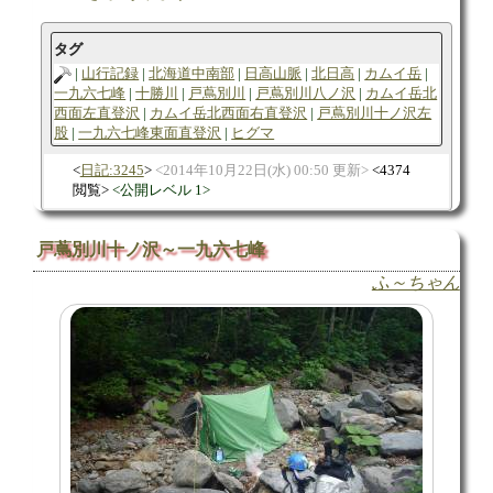
タグ
山行記録
北海道中南部
日高山脈
北日高
カムイ岳
一九六七峰
十勝川
戸蔦別川
戸蔦別川八ノ沢
カムイ岳北
西面左直登沢
カムイ岳北西面右直登沢
戸蔦別川十ノ沢左
股
一九六七峰東面直登沢
ヒグマ
日記:3245
2014年10月22日(水) 00:50 更新
4374
閲覧
公開レベル 1
戸蔦別川十ノ沢～一九六七峰
ふ～ちゃん