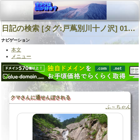
日記の検索 [タグ:戸蔦別川十ノ沢] 01～03(03件中)
ナビゲーション
本文
メニュー
クマさんに通せんぼされる
ふ～ちゃん