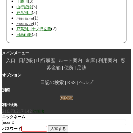
(3)
十勝川
(3)
山行記録
(3)
戸蔦別川
(1)
戸蔦別川九ノ沢
(1)
戸蔦別川八ノ沢
(2)
戸蔦別川十ノ沢左股
(3)
日高山脈
メインメニュー
入口
日記帳
山行履歴
ルート案内
倉庫
利用案内
窓
募金箱
便所
足跡
オプション
日記の検索
RSS
ヘルプ
別館
利用状況
216.73.217.142
訪問者
ニックネーム
パスワード