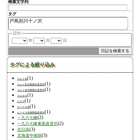
検索文字列
タグ
日付
年
月
日
タグによる絞り込み
(1)
カムイ岳
(1)
カムイ岳北西面右直登沢
(1)
カムイ岳北西面左直登沢
(1)
ヌルヌル
(1)
ヒグマ
(1)
ピパイロ岳
(1)
ピパイロ岳南西面直登沢
(2)
一九六七峰
(2)
一九六七峰東面直登沢
(3)
北日高
(3)
北海道中南部