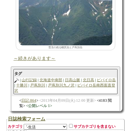
雪渓の残る幌尻岳と戸蔦別岳
～続きがあります～
タグ
山行記録
北海道中南部
日高山脈
北日高
ピパイロ岳
十勝川
戸蔦別川
戸蔦別川九ノ沢
ピパイロ岳南西面直登
沢
日記:864
2013年04月09日(火) 12:00 更新
4183 閲
覧
公開レベル 1
日誌検索フォーム
カテゴリ
サブカテゴリを含まない