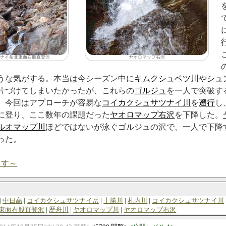
ナイ岳北東面右股直登沢
ヤオロマップ右沢
うな気がする。本当は今シーズン中に
キムクシュベツ川
や
シュ
片づけてしまいたかったが、これらの
ゴルジュ
を一人で突破す
。今回はアプローチが容易な
コイカクシュサツナイ川
を
遡行
し
に登り、ここ数年の課題だった
ヤオロマップ右沢
を下降した。
ルオマップ川
ほどではないが泳ぐゴルジュの沢で、一人で下降
った。
ます～
中日高
コイカクシュサツナイ岳
十勝川
札内川
コイカクシュサツナイ川
東面右股直登沢
歴舟川
ヤオロマップ川
ヤオロマップ右沢