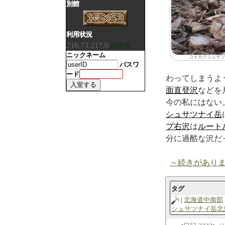
別館
利用状況
216.73.217.0
訪問者
ニックネーム
コイカクシュサツ
パスワ
ード
わってしまうよ
面直登沢
などを
今の私にはない
シュサツナイ岳
プ右沢
は
ルート
分に過酷な沢だ
～続きがあり
タグ
北海道中南部
シュサツナイ岳北