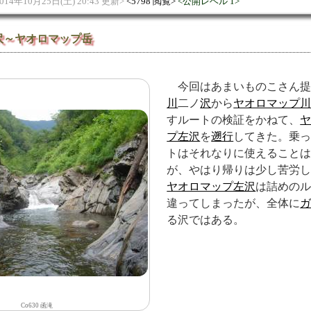
014年10月25日(土) 20:43 更新
5798 閲覧
公開レベル 1
沢～ヤオロマップ岳
今回はあまいものこさん
川
二ノ
沢
から
ヤオロマップ
すルートの検証をかねて、
プ左沢
を
遡行
してきた。乗
トはそれなりに使えること
が、やはり帰りは少し苦労
ヤオロマップ左沢
は詰めの
違ってしまったが、全体に
る沢ではある。
Co630 函滝