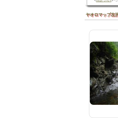
日記:2323
2
ヤオロマップ左