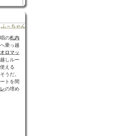
ふ～ちゃん
提唱の
札内
川
へ乗っ越
ヤオロマッ
っ越しルー
は使える
しそうだ。
ルートを間
ガレ
の埋め