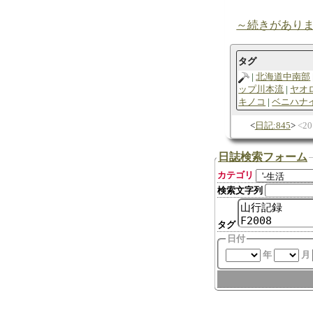
～続きがあり
タグ
北海道中南部
ップ川本流
ヤオ
キノコ
ベニハナ
日記:845
2
日誌検索フォーム
カテゴリ
検索文字列
タグ
日付
年
月