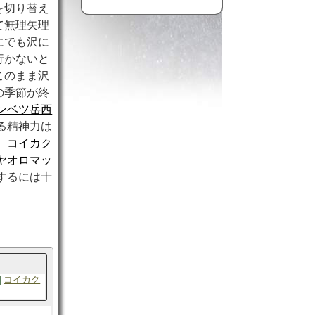
を切り替え
て無理矢理
にでも沢に
行かないと
このまま沢
の季節が終
ンベツ岳西
る精神力は
、
コイカク
ヤオロマッ
するには十
コイカク