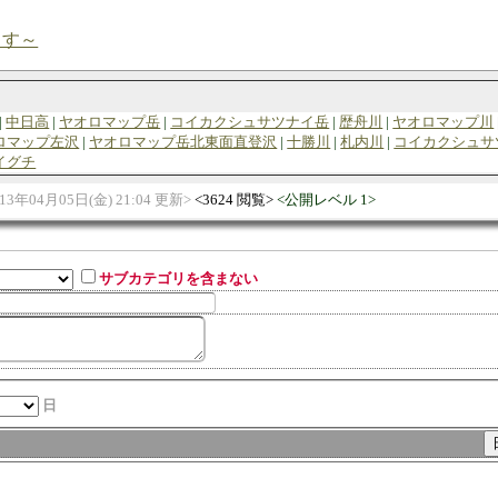
ます～
中日高
ヤオロマップ岳
コイカクシュサツナイ岳
歴舟川
ヤオロマップ川
ロマップ左沢
ヤオロマップ岳北東面直登沢
十勝川
札内川
コイカクシュサ
イグチ
013年04月05日(金) 21:04 更新
3624 閲覧
公開レベル 1
サブカテゴリを含まない
日