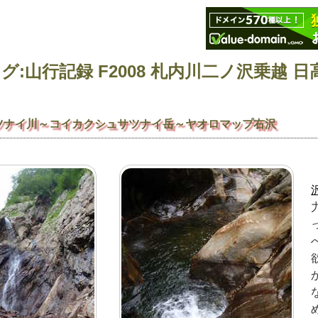
ツナイ川～コイカクシュサツナイ岳～ヤオロマップ右沢