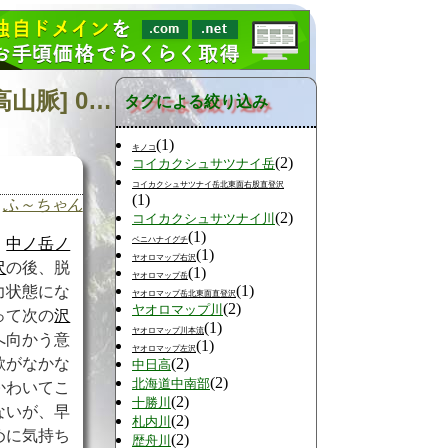
日記の検索 [タグ:山行記録 F2008 札内川二ノ沢乗越 日高山脈] 01～02(02件中)
タグによる絞り込み
(1)
キノコ
(2)
コイカクシュサツナイ岳
コイカクシュサツナイ岳北東面右股直登沢
(1)
ふ～ちゃん
(2)
コイカクシュサツナイ川
(1)
ベニハナイグチ
中ノ岳ノ
(1)
ヤオロマップ右沢
沢
の後、脱
(1)
ヤオロマップ岳
(1)
力状態にな
ヤオロマップ岳北東面直登沢
(2)
ヤオロマップ川
って次の
沢
(1)
ヤオロマップ川本流
へ向かう意
(1)
ヤオロマップ左沢
(2)
欲がなかな
中日高
(2)
北海道中南部
かわいてこ
(2)
十勝川
ないが、早
(2)
札内川
めに気持ち
(2)
歴舟川