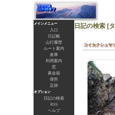
メインメニュー
入口
日記帳
山行履歴
コイカクシュサ
ルート案内
倉庫
利用案内
窓
募金箱
便所
足跡
オプション
日記の検索
RSS
ヘルプ