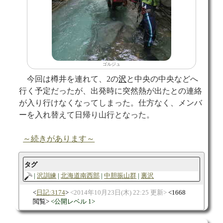
ゴルジュ
今回は樽井を連れて、2の
沢
と中央の中央などへ
行く予定だったが、出発時に突然熱が出たとの連絡
が入り行けなくなってしまった。仕方なく、メンバ
ーを入れ替えて日帰り山行となった。
～続きがあります～
タグ
沢訓練
北海道南西部
中胆振山群
裏沢
日記:3174
2014年10月23日(木) 22:25 更新
1668
閲覧
公開レベル 1