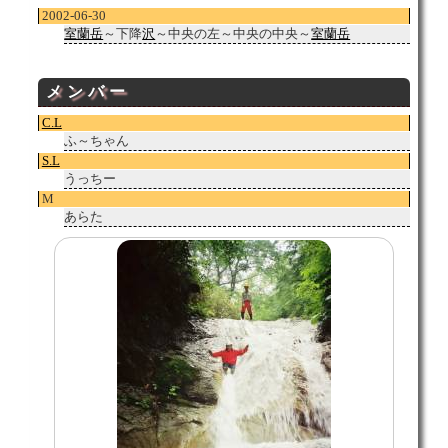
2002-06-30
室蘭岳
～下降
沢
～中央の左～中央の中央～
室蘭岳
メンバー
C.L
ふ～ちゃん
S.L
うっちー
M
あらた