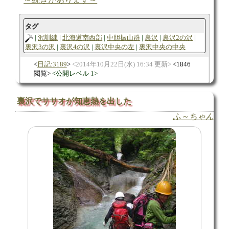
タグ
沢訓練
北海道南西部
中胆振山群
裏沢
裏沢2の沢
裏沢3の沢
裏沢4の沢
裏沢中央の左
裏沢中央の中央
日記:3189
2014年10月22日(水) 16:34 更新
1846
閲覧
公開レベル 1
裏沢でササオが知恵熱を出した
ふ～ちゃん