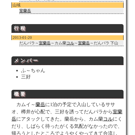
山域
室蘭岳
行程
2013-01-20
だんパラ～
室蘭岳
～カム蘭
コル
～
室蘭岳
～だんパラ 下山
メンバー
ふ～ちゃん
三好
概要
カムイ～
蘭岳
に1泊の予定で入山しているササ
オ、樽井が心配で、三好を誘ってだんパラから
室蘭
岳
にアタックしてきた。蘭岳から、カム蘭
コル
にく
だり、しばらく待ったがくる気配がなかったので、
帰ろうとしたところでようやくやってきて合流し