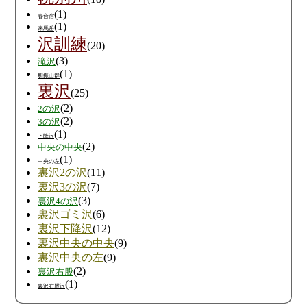
(1)
春合宿
(1)
来馬岳
沢訓練
(20)
(3)
滝沢
(1)
胆振山群
裏沢
(25)
(2)
2の沢
(2)
3の沢
(1)
下降沢
(2)
中央の中央
(1)
中央の左
裏沢2の沢
(11)
裏沢3の沢
(7)
(3)
裏沢4の沢
裏沢ゴミ沢
(6)
裏沢下降沢
(12)
裏沢中央の中央
(9)
裏沢中央の左
(9)
(2)
裏沢右股
(1)
裏沢右股沢