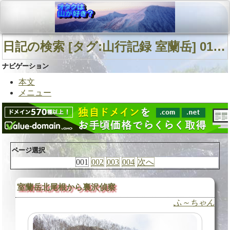
日記の検索 [タグ:山行記録 室蘭岳] 01～10(34件中)
ナビゲーション
本文
メニュー
ページ選択
001
002
003
004
次へ
室蘭岳北尾根から裏沢偵察
ふ～ちゃん