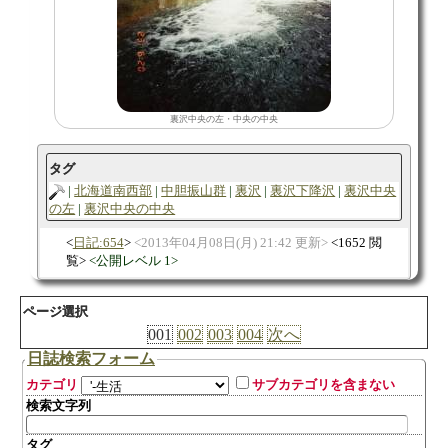
裏沢中央の左・中央の中央
タグ
北海道南西部
中胆振山群
裏沢
裏沢下降沢
裏沢中央
の左
裏沢中央の中央
日記:654
2013年04月08日(月) 21:42 更新
1652 閲
覧
公開レベル 1
ページ選択
001
002
003
004
次へ
日誌検索フォーム
カテゴリ
サブカテゴリを含まない
検索文字列
タグ