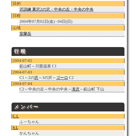
目的
沢訓練 裏沢2の沢・中央の左・中央の中央
日程
2004年07月02日(金) - 04日(日)
山域
室蘭岳
行程
2004-07-02
鉱山町～川股温泉 C1
2004-07-03
C1～2の
沢
～3の沢～
ゴーロ
C2
2004-07-04
C2～中央の左～中央の中央～
滝沢
～鉱山町 下山
メンバー
C.L
ふ～ちゃん
S.L
かんちゃん