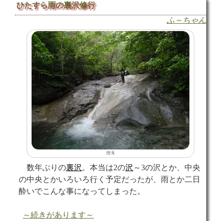
ひたすら雨の裏沢修行
ふ～ちゃん
滑滝
数年ぶりの
裏沢
。本当は2の
沢
～3の沢とか、中央
の中央とかいろいろ行く予定だったが、雨とか二日
酔いでこんな事になってしまった。
～続きがあります～