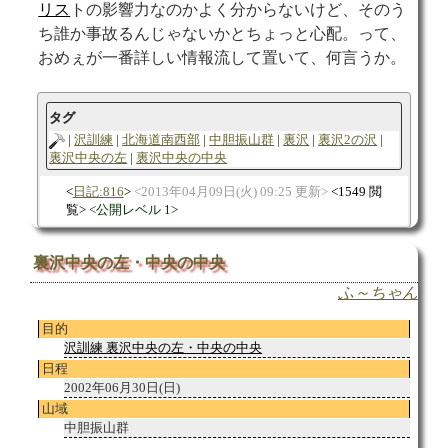
リス
トの影響力なのかよく分からないけど、そのう
ち誰か事故るんじゃないかとちょっと心配。って、
おめぇが一番詳しい情報流して置いて、何言うか。
タグ
沢訓練
北海道南西部
中胆振山群
裏沢
裏沢2の沢
裏沢中央の左
裏沢中央の中央
日記:816
2013年04月09日(火) 09:25 更新
1549 閲
覧
公開レベル 1
裏沢中央の左・中央の中央
ふ～ちゃん
目的
沢訓練 裏沢中央の左・中央の中央
日程
2002年06月30日(日)
山域
中胆振山群