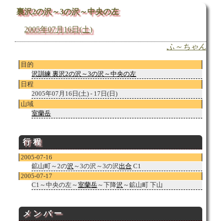
裏沢2の沢～3の沢～中央の左
2005年07月16日(土)
ふ～ちゃん
目的
沢訓練 裏沢2の沢～3の沢～中央の左
日程
2005年07月16日(土) - 17日(日)
山域
室蘭岳
行程
2005-07-16
鉱山町～2の
沢
～3の沢～3の沢
出合
C1
2005-07-17
C1～中央の左～
室蘭岳
～下降
沢
～鉱山町 下山
メンバー