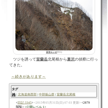
直登
ルンゼ
(915)
ツジを誘って
室蘭岳
北尾根から
裏沢
の偵察に行っ
てきた。
～続きがあります～
タグ
北海道南西部
中胆振山群
室蘭岳北尾根
日記:3345
2015年05月31日(日) 07:03 更新
2879
閲覧
公開レベル 1