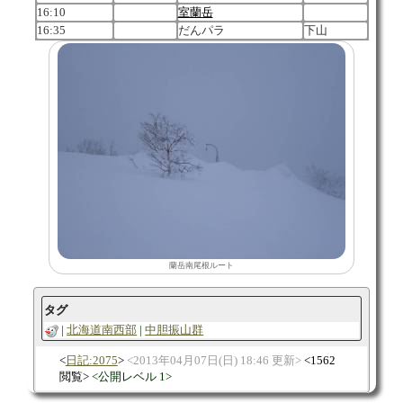
16:10
室蘭岳
16:35
だんパラ
下山
蘭岳南尾根ルート
タグ
北海道南西部
中胆振山群
日記:2075
2013年04月07日(日) 18:46 更新
1562
閲覧
公開レベル 1