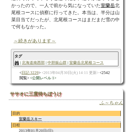
かったので、一人で前から気になっていた
室蘭岳
北
尾根コースに偵察に行ってきた。本当は、半分は山
菜目当てだったが、北尾根コースはまだまだ雪の中
で何もなかった。
～続きがあります～
タグ
北海道南西部
中胆振山群
室蘭岳北尾根コース
日記:3229
2013年04月30日(火) 14:11 更新
2542
閲覧
公開レベル 1
ササオに三度待ちぼうけ
ふ～ちゃん
目的
室蘭岳スキー
日程
2013年01月20日(日)