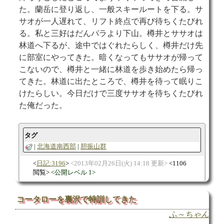
た。蘭岳に登り返し、一般スキールートを下る。サ
サオが一人遅れて、リフト終点で再び待ちくたびれ
る。私と三好はだんパラより下山。樽井とササオは
林道へ下るが、途中ではぐれたらしく、樽井だけ先
に部室にやってきた。暗くなってもササオが帰って
こないので、樽井と一緒に林道を歩き始めたら帰っ
てきた。林道に出たところで、樽井を待って眠りこ
けたらしい。今日だけで三度ササオを待ちくたびれ
た俺だった。
タグ
北海道南西部
胆振山群
日記:3196
2013年02月26日(火) 14:18 更新
1106
閲覧
公開レベル 1
コータローを裏沢で特訓してきた
ふ～ちゃん