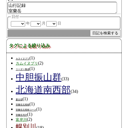
日付
年
月
日
タグによる絞り込み
(1)
カヌイヌプリ
(2)
カムイヌプリ
(1)
リーダー養成
中胆振山群
(33)
北海道南西部
(34)
(1)
夏合宿
(1)
室蘭岳北尾根
(1)
室蘭岳北尾根コース
(1)
室蘭岳滝沢
(2)
富岸川
幌別川
(18)