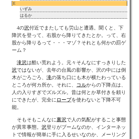
E
いずみ
はるか
4の
沢
付近でまたしても労山と遭遇。聞くと、下
降沢を登って、右股から降りてきたとか。って、右
股から降りるって・・・マゾ？それとも何かの罰ゲ
ーム？
滝沢
は酷い荒れよう。元々そんなにすっきりした
沢
ではないが、去年の台風の影響か、沢の中には倒
木がごろごろ、
滝
の落ち口にも木が横たわっている
ところが何カ所か。それに、
コル
からの下降点は、
人の入りすぎでズルズル。昔は何とか草付きを頼り
にできたが、完全に
ロープ
を使わないと下降不可
能。
そもそもこんなに
裏沢
で人の気配がすること事態
が異常事態。
沢
登りがブームなのか、インターネッ
トで情報が簡単に手に入るせいなのか、メーリング