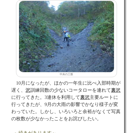
中央の三股
10月になったが、ほかの一年生に比べ入部時期が
遅く、
沢
訓練回数の少ないコータローを連れて
裏沢
に行ってきた。3連休を利用して
裏沢
主要ルートに
行ってきたが、9月の大雨の影響でかなり様子が変
わっていた。しかし、いろいろと余裕がなくて写真
の枚数が少なかったことをお詫びしたい。
～続きがあります～