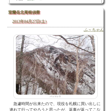
室蘭岳北尾根偵察
2013年04月27日(土)
ふ～ちゃん
バットレス
急遽時間が出来たので、現役を札幌に買い出しに
連れて行ってやろうと思ったが、返事が返ってこな