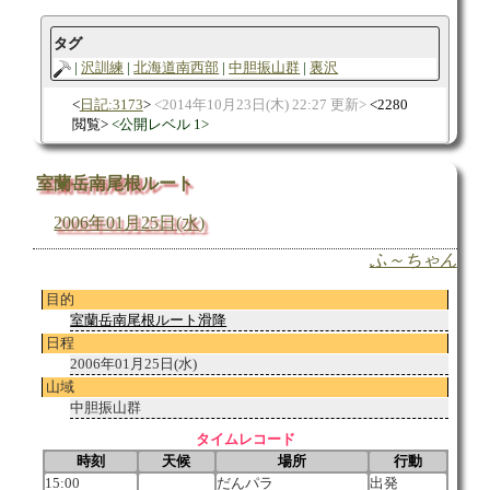
タグ
沢訓練
北海道南西部
中胆振山群
裏沢
日記:3173
2014年10月23日(木) 22:27 更新
2280
閲覧
公開レベル 1
室蘭岳南尾根ルート
2006年01月25日(水)
ふ～ちゃん
目的
室蘭岳南尾根ルート滑降
日程
2006年01月25日(水)
山域
中胆振山群
タイムレコード
時刻
天候
場所
行動
15:00
だんパラ
出発