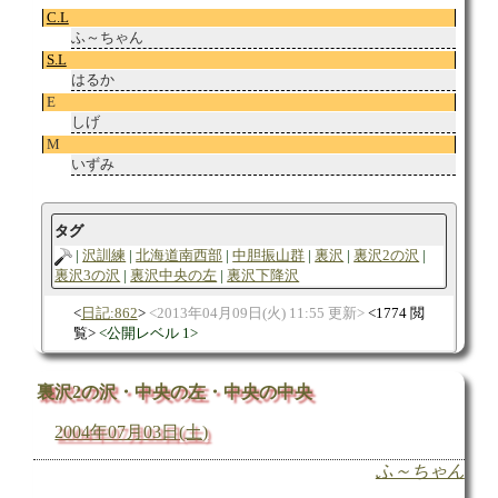
C.L
ふ～ちゃん
S.L
はるか
E
しげ
M
いずみ
タグ
沢訓練
北海道南西部
中胆振山群
裏沢
裏沢2の沢
裏沢3の沢
裏沢中央の左
裏沢下降沢
日記:862
2013年04月09日(火) 11:55 更新
1774 閲
覧
公開レベル 1
裏沢2の沢・中央の左・中央の中央
2004年07月03日(土)
ふ～ちゃん