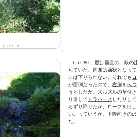
ピンクテープ
Co1280 二股は垂直の二段の
ちていた。周囲は
函
状となって
には下りられない。それでも
ロ
が面倒だったので、
右岸
を
へつ
うとしたが、ズルズルの草付き
り返して
トラバース
したりして
らずり降りたが、ロープを出し
い。っていうか、下降向きの
沢
た。