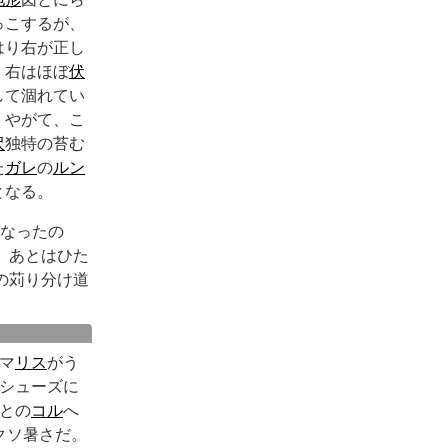
っこするが、
はり右が正し
。右はほぼ
伏
して涸れてい
。やがて、こ
沢
独特の苔む
た
ガレ
の
ルン
となる。
になったの
。あとはひた
の苅り分け道
マ
リス
がう
シューズに
との
コル
へ
クソ暑さだ。