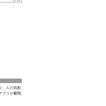
が、人の気配
デブリが鬱陶