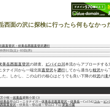
岳西面の沢に探検に行ったら何もなかっ
北面直登沢・伏美岳西面直登沢遡行
09月01日(土) - 03日(月)
伏美岳西面直登沢
の踏査。
ピパイロ川
本流からアプローチする
ニタナイ川から一端北面
直登沢
を
遡行
してから適当な
枝沢
から
した。しかし、この山行の核心はどうでも良い下降の枝
沢
の
滝
苫小牧～
伏美岳
避難小屋 C0
伏美岳
登山口～ニタナイ川～
伏美岳北面直登沢
～
伏美岳
～Co1542
コル
～
ピパ
西面直登沢
～伏美岳～登山道～登山口 下山
芽室小屋