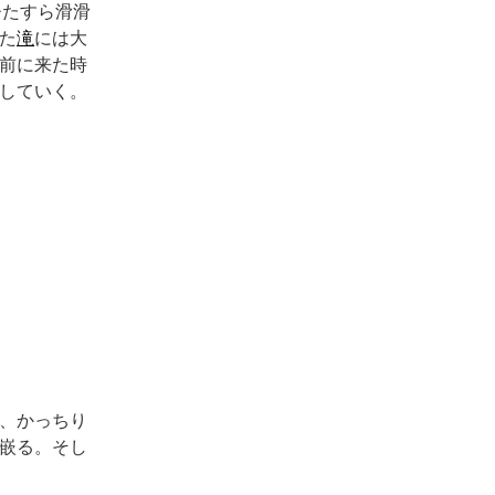
ひたすら滑滑
た
滝
には大
前に来た時
していく。
、かっちり
嵌る。そし