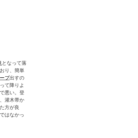
滝
となって落
おり、簡単
ープ
出すの
って降りよ
で悪い。登
、灌木帯か
た方が良
ではなかっ