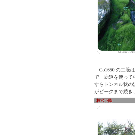
Co1350 右
Co1650 の
で、鹿道を使って
すらトンネル状の
がピークまで続き
枝沢
下降