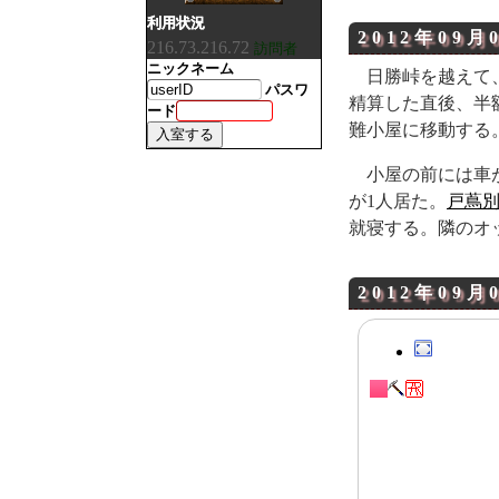
利用状況
2012年09月
216.73.216.72
訪問者
ニックネーム
日勝峠を越えて
パスワ
精算した直後、半
ード
難小屋に移動する
小屋の前には車
が1人居た。
戸蔦
就寝する。隣のオ
2012年09月