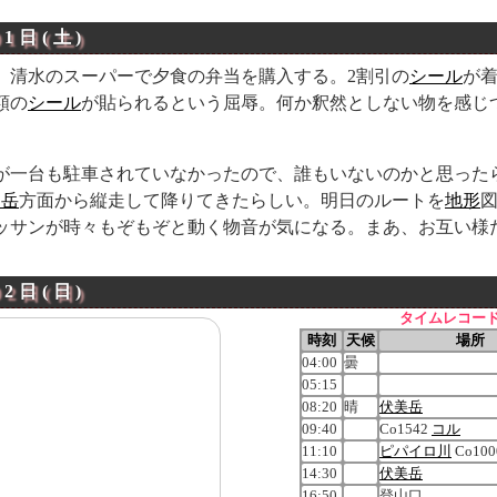
01日(土)
、清水のスーパーで夕食の弁当を購入する。2割引の
シール
が
額の
シール
が貼られるという屈辱。何か釈然としない物を感じ
。
が一台も駐車されていなかったので、誰もいないのかと思った
別岳
方面から縦走して降りてきたらしい。明日のルートを
地形
ッサンが時々もぞもぞと動く物音が気になる。まあ、お互い様
02日(日)
タイムレコー
時刻
天候
場所
04:00
曇
05:15
08:20
晴
伏美岳
09:40
Co1542
コル
11:10
ピパイロ川
Co10
14:30
伏美岳
16:50
登山口