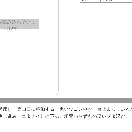
起床し、登山口に移動する。黒いワゴン車が一台止まっている
少し進み、ニタナイ川に下る。相変わらずもの凄い
ブタ沢
だ。