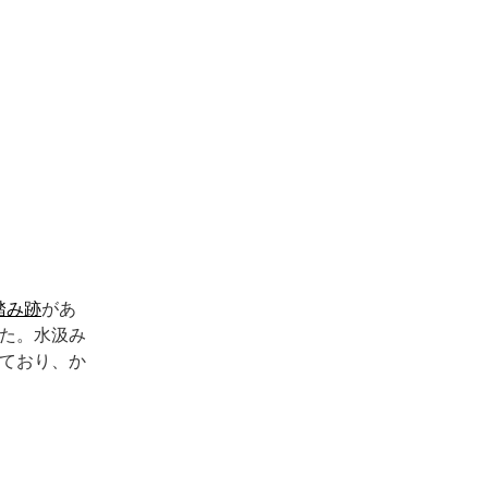
踏み跡
があ
た。水汲み
ており、か