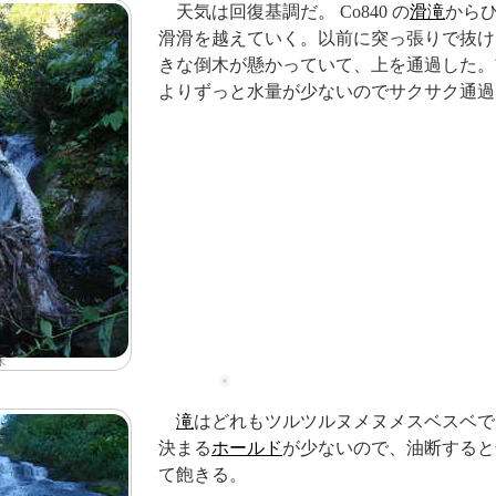
天気は回復基調だ。 Co840 の
滑滝
から
滑滑を越えていく。以前に突っ張りで抜け
きな倒木が懸かっていて、上を通過した。
よりずっと水量が少ないのでサクサク通過
木
滝
はどれもツルツルヌメヌメスベスベで
決まる
ホールド
が少ないので、油断すると
て飽きる。