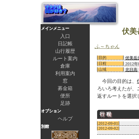
メインメニュー
伏美
入口
日記帳
ふ～ちゃん
山行履歴
目的
伏美岳
ルート案内
日程
2012年
倉庫
山域
北日高
利用案内
窓
今回の目的は、
募金箱
ろいろ考えたが、
便所
返すルートを選択
足跡
オプション
行程
ヘルプ
2012-09-01
別館
2012-09-02