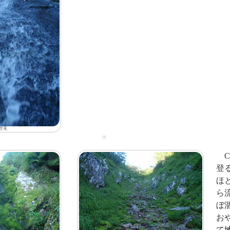
滑滝
C
登
ほ
ら
ぼ
お
て