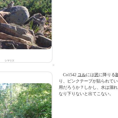
シマリス
Co1542
コル
には
沢
に降りる
り、ピンクテープが貼られてい
用だろうか？しかし、水は涸れ
なり下りないと出てこない。