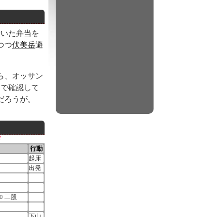
着いた弁当を
つつ
伏美岳
避
ら、オッサン
図で確認して
だろうが。
ド
行動
起床
出発
00 二股
下山