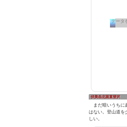
伏美岳北面直登沢
まだ暗いうちに
はない。登山道を
しい。