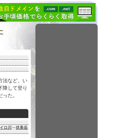
た
方法など、い
下降して登り
だった。
イロ川
～
伏美岳