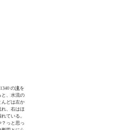
1340 の
滝
を
ると、水流の
とんどは左か
流れ、右はほ
涸れている。
や？っと思っ
地形
図とにら