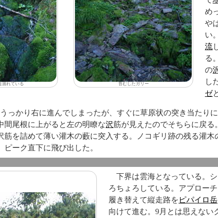
め
や
い
流
る
の
し
股は涸れている
苔むしたガリー
ゼ
二股はうっかり右に進んでしまったが、すぐに草原状の突き当たり
中間尾根に上がると左の明瞭な
沢
筋が見えたのでそちらに戻る
沢筋を詰めて薄い灌木の藪に突入する。ノコギリ跡の残る灌木
、ピーク直下に飛び出した。
下界は雲海となっている。シ
ろちょろしている。アプローチ
履き替えて縦走路を
ピパイロ岳
向けて進む。9月とは思えない