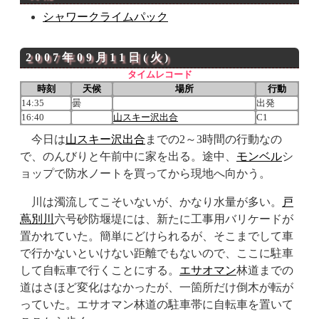
シャワークライムパック
2007年09月11日(火)
タイムレコード
時刻
天候
場所
行動
14:35
曇
出発
16:40
山スキー沢
出合
C1
今日は
山スキー沢
出合
までの2～3時間の行動なの
で、のんびりと午前中に家を出る。途中、
モンベル
シ
ョップで防水ノートを買ってから現地へ向かう。
川は濁流してこそいないが、かなり水量が多い。
戸
蔦別川
六号砂防堰堤には、新たに工事用バリケードが
置かれていた。簡単にどけられるが、そこまでして車
で行かないといけない距離でもないので、ここに駐車
して自転車で行くことにする。
エサオマン
林道までの
道はさほど変化はなかったが、一箇所だけ倒木が転が
っていた。エサオマン林道の駐車帯に自転車を置いて