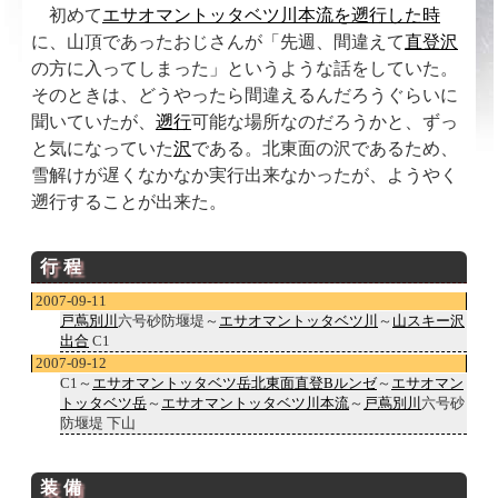
初めて
エサオマントッタベツ川本流を遡行した時
に、山頂であったおじさんが「先週、間違えて
直登沢
の方に入ってしまった」というような話をしていた。
そのときは、どうやったら間違えるんだろうぐらいに
聞いていたが、
遡行
可能な場所なのだろうかと、ずっ
と気になっていた
沢
である。北東面の沢であるため、
雪解けが遅くなかなか実行出来なかったが、ようやく
遡行することが出来た。
行程
2007-09-11
戸蔦別川
六号砂防堰堤～
エサオマントッタベツ川
～
山スキー沢
出合
C1
2007-09-12
C1～
エサオマントッタベツ岳北東面直登Bルンゼ
～
エサオマン
トッタベツ岳
～
エサオマントッタベツ川本流
～
戸蔦別川
六号砂
防堰堤 下山
装備