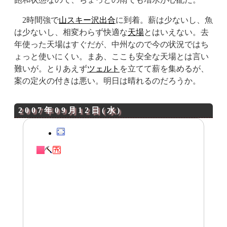
2時間強で
山スキー沢
出合
に到着。薪は少ないし、魚
は少ないし、相変わらず快適な
天場
とはいえない。去
年使った天場はすぐだが、中州なので今の状況ではち
ょっと使いにくい。まあ、ここも安全な天場とは言い
難いが。とりあえず
ツェルト
を立てて薪を集めるが、
案の定火の付きは悪い。明日は晴れるのだろうか。
2007年09月12日(水)