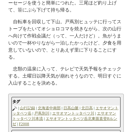
ーセージを使うと簡単につれた。三尾ほど釣り上げ
て、笹にぶら下げて持ち帰る。
自転車を回収して下山。戸蔦別ヒュッテに行ってス
トーブをたいてオショロコマを焼きながら、次の山行
へ向けて作戦会議だ（って、一人だけど）。魚がうま
いので一杯やりながら一泊したかったけど、夕食を用
意していないので、とりあえず里に下りることにす
る。
忠類の温泉に入って、テレビで天気予報をチェック
する。土曜日以降天気が崩れそうなので、明日すぐに
入山することを決める。
タグ
山行記録
北海道中南部
日高山脈
北日高
エサオマント
ッタベツ岳
戸蔦別川
エサオマントッタベツ川
エサオマン
トッタベツ川本流
エサオマントッタベツ岳北東面直登Bルン
ゼ
F2008