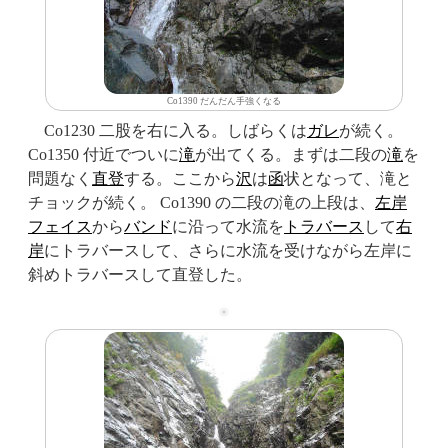
Co1390 だんだん手強くなる
Co1230 二股を右に入る。しばらくは
ガレ
が続く。
Co1350 付近でついに
滝
が出てくる。まずは二段の
滝
を
問題なく
直登
する。ここから
沢
は
函
状となって、滝と
チョックが続く。 Co1390 の二段の滝の上段は、
左岸
フェイス
から
バンド
に沿って水流を
トラバース
して
右
岸
にトラバースして、さらに水流を受けながら左岸に
斜めトラバースして直登した。