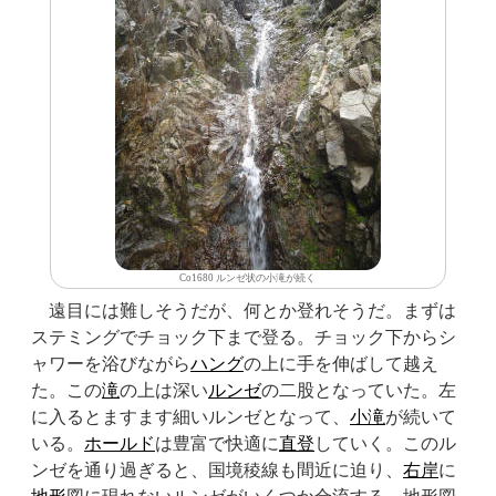
Co1680 ルンゼ状の小滝が続く
遠目には難しそうだが、何とか登れそうだ。まずは
ステミングでチョック下まで登る。チョック下からシ
ャワーを浴びながら
ハング
の上に手を伸ばして越え
た。この
滝
の上は深い
ルンゼ
の二股となっていた。左
に入るとますます細いルンゼとなって、
小滝
が続いて
いる。
ホールド
は豊富で快適に
直登
していく。このル
ンゼを通り過ぎると、国境稜線も間近に迫り、
右岸
に