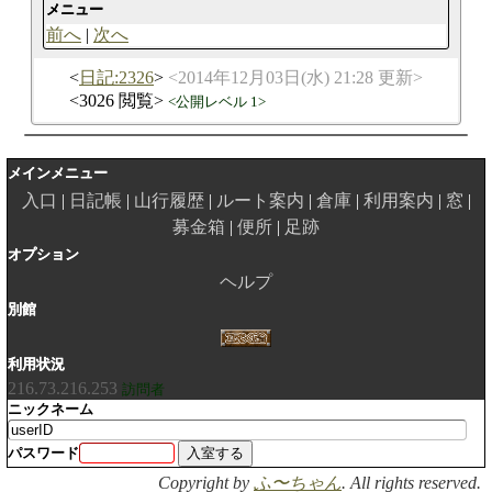
メニュー
前へ
次へ
日記:2326
2014年12月03日(水) 21:28 更新
3026 閲覧
公開レベル 1
メインメニュー
入口
日記帳
山行履歴
ルート案内
倉庫
利用案内
窓
募金箱
便所
足跡
オプション
ヘルプ
別館
利用状況
216.73.216.253
訪問者
ニックネーム
パスワード
Copyright by
ふ〜ちゃん
. All rights reserved.