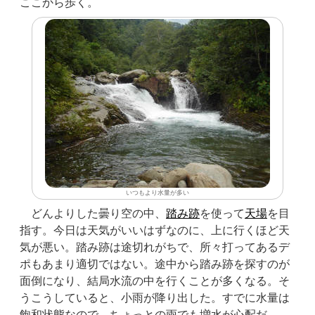
ここから歩く。
いつもより水量が多い
どんよりした曇り空の中、
踏み跡
を使って
天場
を目
指す。今日は天気がいいはずなのに、上に行くほど天
気が悪い。踏み跡は途切れがちで、所々打ってあるデ
ポもあまり適切ではない。途中から踏み跡を探すのが
面倒になり、結局水流の中を行くことが多くなる。そ
うこうしていると、小雨が降り出した。すでに水量は
飽和状態なので、ちょっとの雨でも増水が心配だ。