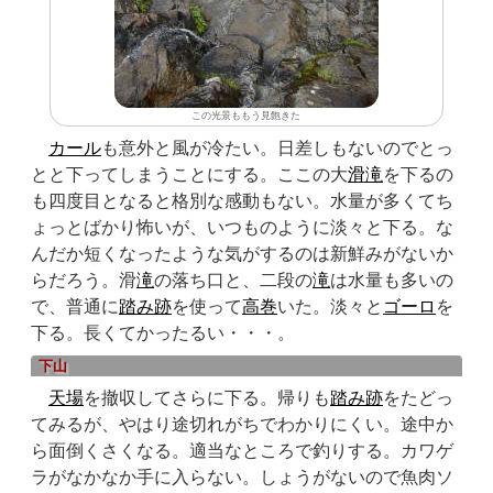
この光景ももう見飽きた
カール
も意外と風が冷たい。日差しもないのでとっ
とと下ってしまうことにする。ここの大
滑滝
を下るの
も四度目となると格別な感動もない。水量が多くてち
ょっとばかり怖いが、いつものように淡々と下る。な
んだか短くなったような気がするのは新鮮みがないか
らだろう。滑
滝
の落ち口と、二段の
滝
は水量も多いの
で、普通に
踏み跡
を使って
高巻
いた。淡々と
ゴーロ
を
下る。長くてかったるい・・・。
下山
天場
を撤収してさらに下る。帰りも
踏み跡
をたどっ
てみるが、やはり途切れがちでわかりにくい。途中か
ら面倒くさくなる。適当なところで釣りする。カワゲ
ラがなかなか手に入らない。しょうがないので魚肉ソ