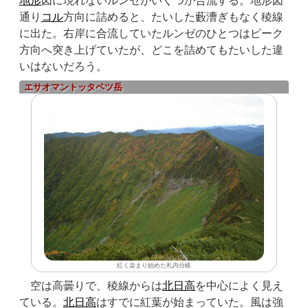
地形
図に現れないルンゼがいくつか合流する。地形図
通り
コル
方向に詰めると、たいした藪漕ぎもなく稜線
に出た。右岸に合流していたルンゼのひとつはピーク
方向へ突き上げていたが、どこを詰めてもたいした違
いはないだろう。
エサオマントッタベツ岳
紅く染まり始めた札内分岐
空は高曇りで、稜線からは
北日高
を中心によく見え
ている。
北日高
はすでに紅葉が始まっていた。風は強