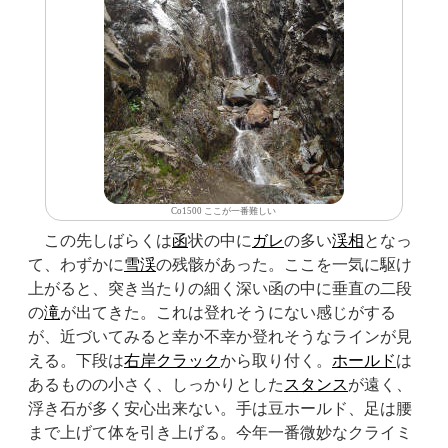
Co1500 ここが一番難しい
この先しばらくは
函
状の中に
ガレ
の多い
渓相
となっ
て、わずかに
雪渓
の残骸があった。ここを一気に駆け
上がると、突き当たりの細く深い函の中に垂直の二段
の
滝
が出てきた。これは登れそうにない感じがする
が、近づいてみると幸か不幸か登れそうなラインが見
える。下段は
右岸
クラック
から取り付く。
ホールド
は
あるものの小さく、しっかりとした
スタンス
が遠く、
浮き石が多く安心出来ない。手は豆ホールド、足は腰
まで上げて体を引き上げる。今年一番微妙なクライミ