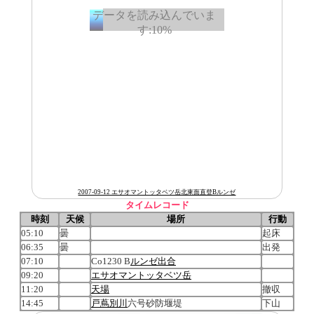
2007-09-12 エサオマントッタベツ岳北東面直登Bルンゼ
タイムレコード
時刻
天候
場所
行動
05:10
曇
起床
06:35
曇
出発
07:10
Co1230 B
ルンゼ
出合
09:20
エサオマントッタベツ岳
11:20
天場
撤収
14:45
戸蔦別川
六号砂防堰堤
下山