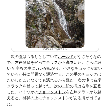
Co1580 右岸を直登する
次の
滝
はつるりとしていて
ホールド
がなさそうなの
で、
左岸
側壁を登って
テラス
から
高巻
いた。さらに細
い V 字谷の中に
ガレ
が転がり、小さなチョックが続い
ているが特に問題なく通過する。この手のチョックは
たいしたことなくても濡れるから嫌だ。次の
滝
は
右岸
クラック
を登って越えた。次の二段の滝は右岸を
直登
した。いくつかの
チョックストン
を左岸テラスから越
えると、樋状の上にチョックストンがある滝が出てき
た。