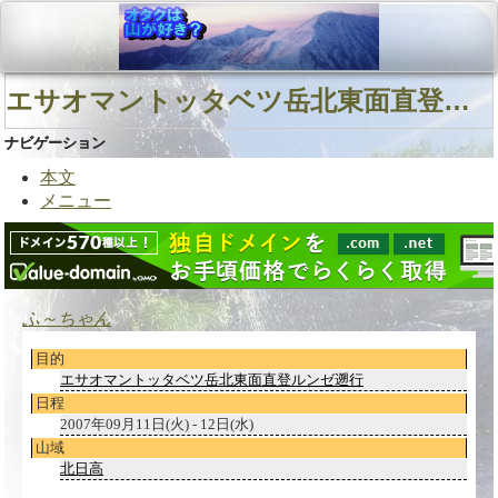
エサオマントッタベツ岳北東面直登ルンゼ
ナビゲーション
本文
メニュー
ふ～ちゃん
目的
エサオマントッタベツ岳北東面直登ルンゼ遡行
日程
2007年09月11日(火) - 12日(水)
山域
北日高