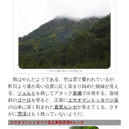
これから進むBルンゼが見える
雨はやんだようである。空は雲で覆われているが、
昨日より遙か高い位置に紅く染まり始めた稜線が見え
る。
ツェルト
を残してアタック
装備
で出発する。急傾
斜の
ゴーロ
を登ると、正面に
エサオマントッタベツ岳
の山体に深く刻まれた
直登
ルンゼ
が見えてくる。さす
がに
雪渓
はもう残っていないようだ。
エサオマントッタベツ岳北東面直登Bルンゼ