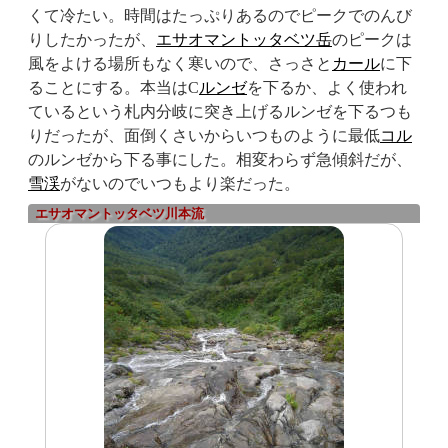
くて冷たい。時間はたっぷりあるのでピークでのんび
りしたかったが、
エサオマントッタベツ岳
のピークは
風をよける場所もなく寒いので、さっさと
カール
に下
ることにする。本当はC
ルンゼ
を下るか、よく使われ
ているという札内分岐に突き上げるルンゼを下るつも
りだったが、面倒くさいからいつものように最低
コル
のルンゼから下る事にした。相変わらず急傾斜だが、
雪渓
がないのでいつもより楽だった。
エサオマントッタベツ川本流