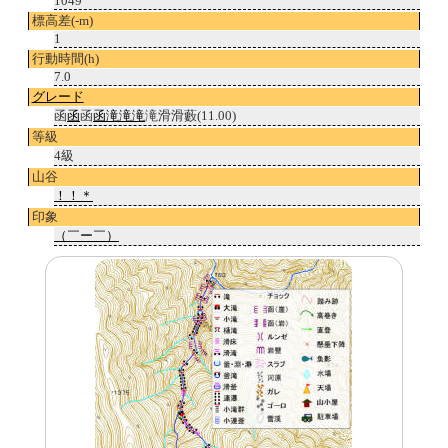
1049
標高差(-m)
1
行動時間(h)
7.0
グレード
函
函
函
函滝
滝
滝
滝滑滑藪(11.00)
等級
4級
山谷
！！＊
印象
（￣ー￣）