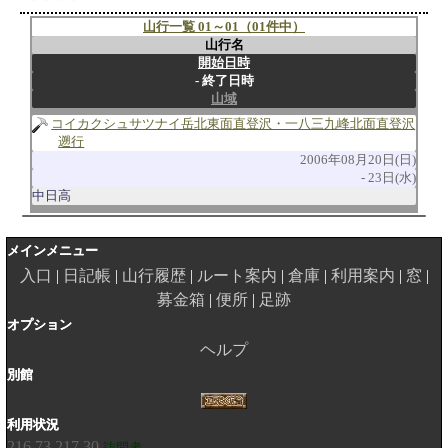
山行一覧 01～01（01件中）
山行名
開始日時
終了日時
山域
コイカクシュサツナイ岳北東面直登沢・一八三九峰北面直登沢
遡行
2006年08月20日(日)
23日(水)
中日高
メインメニュー
入口
日記帳
山行履歴
ルート案内
倉庫
利用案内
窓
募金箱
便所
足跡
オプション
ヘルプ
別館
利用状況
216.73.217.30
訪問者