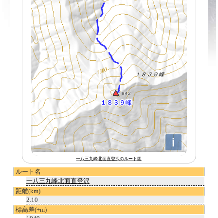
一八三九峰北面直登沢のルート図
ルート名
一八三九峰北面直登沢
距離(km)
2.10
標高差(+m)