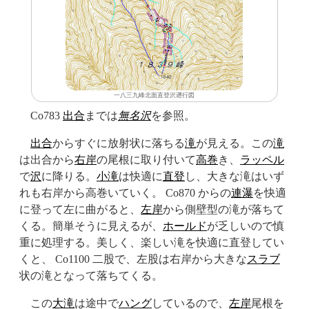
一八三九峰北面直登沢遡行図
Co783
出合
までは
無名沢
を参照。
出合
からすぐに放射状に落ちる
滝
が見える。この
滝
は出合から
右岸
の尾根に取り付いて
高巻
き、
ラッペル
で
沢
に降りる。
小滝
は快適に
直登
し、大きな滝はいず
れも右岸から高巻いていく。 Co870 からの
連瀑
を快適
に登って左に曲がると、
左岸
から側壁型の滝が落ちて
くる。簡単そうに見えるが、
ホールド
が乏しいので慎
重に処理する。美しく、楽しい滝を快適に直登してい
くと、 Co1100 二股で、左股は右岸から大きな
スラブ
状の滝となって落ちてくる。
この
大滝
は途中で
ハング
しているので、
左岸
尾根を