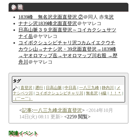
参照
1839峰 無名沢北面直登沢 ②
＠同人 赤鬼
沢
ナナシ沢1839峰北面直登沢
＠ヤマレコ
日高山脈３９北面直登沢～コイカクシュサツ
ナイ岳
＠ヤマレコ
コイボクシュシビチャリ沢⊃カムイエクウチ
カウシ山→ナナシ沢・39北面直登沢→1839峰
→ヤオロマップ岳→ヤオロマップ川右股 →歴
舟川
＠ヤマレコ
タグ
直登沢
遡行
日高山脈
中日高
一八三九峰
静内川
メ
ナシベツ川
コイボクシュシビチャリ川
無名沢
4級
！！＊
（￣ー￣）
記事
:
一八三九峰北面直登沢
2014年10月
14日(火) 08:11 更新
2259 閲覧
関連イベント