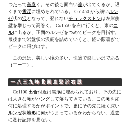
つたって
高巻
く。その後も面白い
滝
が出てくるが、遅
くまで
雪渓
に埋められている。 Co1450 から細い
ルン
ゼ
状の
沢
となって、登れない
チョックストン
は左岸側
壁を攀じって高巻く。 Co1550 を左に行くと、東の
コ
ル
に出るが、正面のルンゼをつめてピークを目指す。
最後まで岩盤状の沢筋を詰めていくと、軽い藪漕ぎで
ピークに飛び出す。
この
沢
は、美しい
滝
の多い、快適で楽しい沢である
（￣ー￣）
。
一八三九峰北面直登沢
右股
Co1100
出合
付近は
雪渓
に埋められており、その先に
は大きな
滝
が
ハング
して落ちてきている。この
滝
を如
何に処理するかがポイントで、更にその先に続く深い
ルンゼ
状
地形
に何がつまっているかわからない。過去
に溯行記録を見ない。