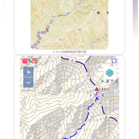
トヨニ岳南峰南面沢遡行図