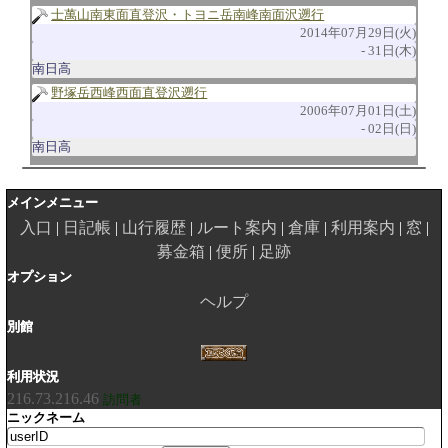
士萬山南東面直登沢・トヨニ岳南峰南面沢遡行
2014年07月29日(火)
31日(木)
南日高
野塚岳西峰西面直登沢遡行
2006年07月01日(土)
02日(日)
南日高
メインメニュー
入口
日記帳
山行履歴
ルート案内
倉庫
利用案内
窓
募金箱
便所
足跡
オプション
ヘルプ
別館
利用状況
216.73.216.46
訪問者
ニックネーム