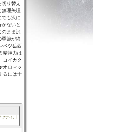
を切り替え
て無理矢理
にでも沢に
行かないと
このまま沢
の季節が終
ンベツ岳西
る精神力は
、
コイカク
ヤオロマッ
するには十
サツナイ川