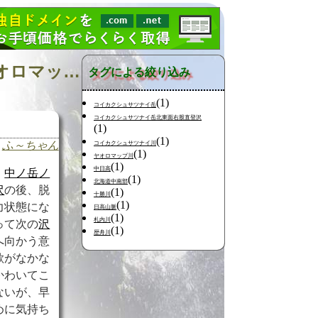
日記の検索 [タグ:山行記録 F2008 札内川二ノ沢乗越 ヤオロマップ右沢] 01～01(01件中)
タグによる絞り込み
(1)
コイカクシュサツナイ岳
コイカクシュサツナイ岳北東面右股直登沢
(1)
(1)
ふ～ちゃん
コイカクシュサツナイ川
(1)
ヤオロマップ川
(1)
中日高
中ノ岳ノ
(1)
北海道中南部
沢
の後、脱
(1)
十勝川
(1)
力状態にな
日高山脈
(1)
札内川
って次の
沢
(1)
歴舟川
へ向かう意
欲がなかな
かわいてこ
ないが、早
めに気持ち