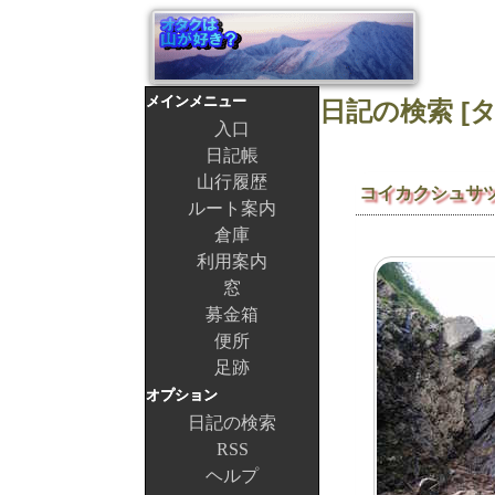
メインメニュー
入口
日記帳
山行履歴
コイカクシュサ
ルート案内
倉庫
利用案内
窓
募金箱
便所
足跡
オプション
日記の検索
RSS
ヘルプ