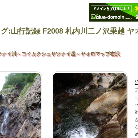
ツナイ川～コイカクシュサツナイ岳～ヤオロマップ右沢