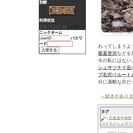
別館
利用状況
216.73.217.14
訪問者
ニックネーム
コイカクシュサツ
パスワ
ード
わってしまうよ
面直登沢
などを
今の私にはない
シュサツナイ岳
プ右沢
は
ルート
分に過酷な沢だ
～続きがあり
タグ
北海道中南部
コイカクシュサツ