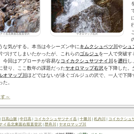
ナイ岳北東面右股直登沢
ヤオロマップ右沢
うな気がする。本当は今シーズン中に
キムクシュベツ川
や
シュ
片づけてしまいたかったが、これらの
ゴルジュ
を一人で突破す
。今回はアプローチが容易な
コイカクシュサツナイ川
を
遡行
し
に登り、ここ数年の課題だった
ヤオロマップ右沢
を下降した。
ルオマップ川
ほどではないが泳ぐゴルジュの沢で、一人で下降
った。
ます～
日高山脈
中日高
コイカクシュサツナイ岳
十勝川
札内川
コイカクシュ
ナイ岳北東面右股直登沢
歴舟川
ヤオロマップ川