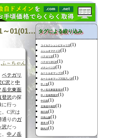
日記の検索 [タグ:山行記録 元浦川 F2008 ペテガリ岳] 01～01(01件中)
タグによる絞り込み
(1)
コイカクシュシビチャリ川
(1)
ニシュオマナイ川
(1)
ペテガリ沢
(1)
ふ～ちゃん
ペテガリ沢C沢
(1)
メナシベツ川
(1)
ルートルオマップ川
ペテガリ
(1)
ルートルオマップ川支六ノ沢
沢C沢
と
中
(1)
中ノ岳
(1)
ノ岳北東面
中ノ岳北東面直登沢
(1)
中ノ岳南西面沢
直登沢
の探
(1)
中日高
検に行っ
(1)
北海道中南部
(1)
た。C沢は
南日高
(1)
日高山脈
噂通りの
ガ
(1)
歴舟川
レ
沢
だっ
(1)
静内川
た。
中ノ岳