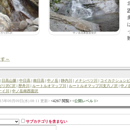
テガリ沢C沢
中ノ岳北東面直登沢
ます～
日高山脈
中日高
南日高
中ノ岳
静内川
メナシベツ川
コイカクシュシ
ガリ沢C沢
歴舟川
ルートルオマップ川
ルートルオマップ川支六ノ沢
中ノ
ナイ川
中ノ岳南西面沢
015年09月09日(水) 08:11 更新
4267 閲覧
公開レベル 1
サブカテゴリを含まない