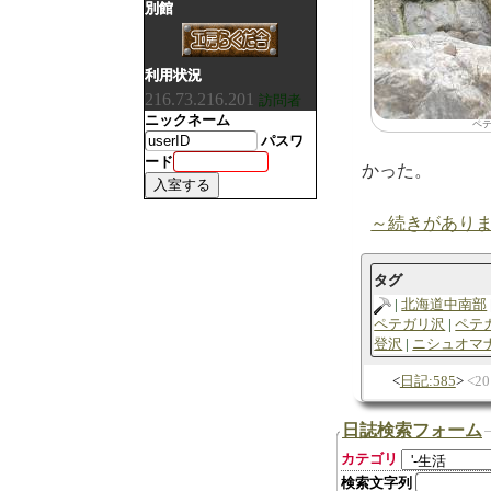
別館
利用状況
216.73.216.201
訪問者
ニックネーム
ペ
パスワ
ード
かった。
～続きがあり
タグ
北海道中南部
ペテガリ沢
ペテ
登沢
ニシュオマ
日記:585
2
日誌検索フォーム
カテゴリ
検索文字列