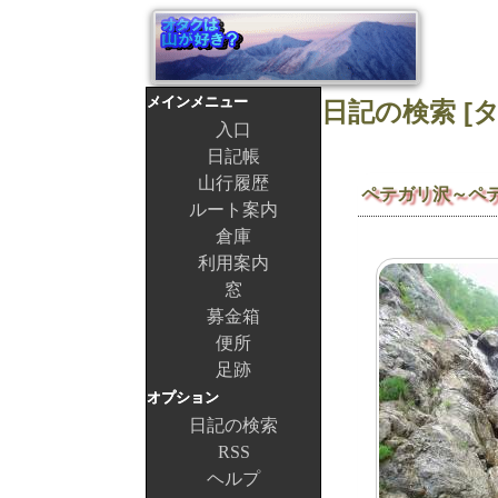
メインメニュー
入口
日記帳
山行履歴
ペテガリ沢～ペ
ルート案内
倉庫
利用案内
窓
募金箱
便所
足跡
オプション
日記の検索
RSS
ヘルプ