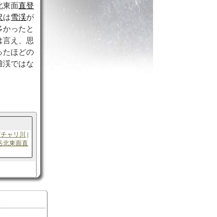
北東面
直登
沢
は
雪渓
が
多かったと
は言え、思
ったほどの
難渓ではな
ビチャリ川
岳北東面直