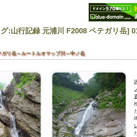
テガリ岳～ルートルオマップ川～中ノ岳