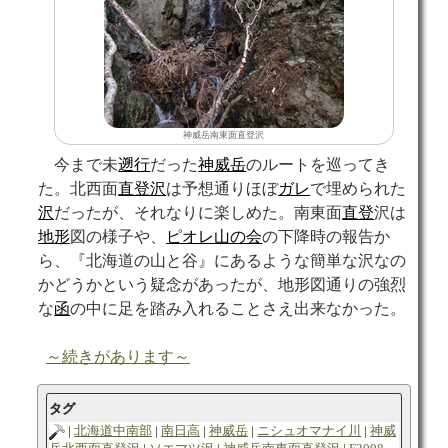
神威岳南東面直登沢
今まで未
遡行
だった
神威岳
のルートを巡ってき
た。北西面
直登沢
は予想通りほぼ
ガレ
で埋められた
沢
だったが、それなりに楽しめた。南東面
直登
沢は
地形
図の様子や、
ピオレ山の会
の下降時の報告か
ら、『北海道の山と谷』にあるような簡単な沢なの
かどうかという疑念があったが、地形図通りの強烈
な
函
の中に足を踏み入れることさえ出来なかった。
～続きがあります～
タグ
北海道中南部
南日高
神威岳
ニシュオマナイ川
神威