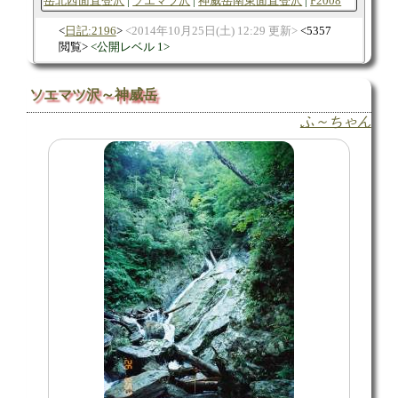
岳北西面直登沢
ソエマツ沢
神威岳南東面直登沢
F2008
日記:2196
2014年10月25日(土) 12:29 更新
5357
閲覧
公開レベル 1
ソエマツ沢～神威岳
ふ～ちゃん