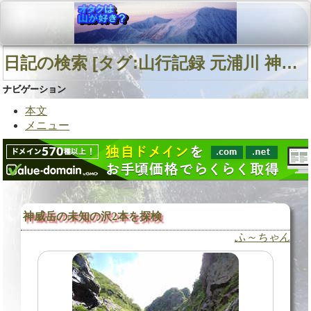
日記の検索 [タグ:山行記録 元浦川 神威岳東面直登沢 日高山脈] 01～02(02件中)
ナビゲーション
本文
メニュー
神威岳の未知の沢2本を探検
ふ～ちゃん