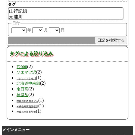
タグ
日付
年
月
日
タグによる絞り込み
(2)
F2008
(2)
ソエマツ沢
(1)
ニシュオマナイ川
(2)
北海道中南部
(2)
南日高
(2)
神威岳
(1)
神威岳北西面直登沢
(1)
神威岳南東面直登沢
(1)
神威岳南面直登沢
メインメニュー