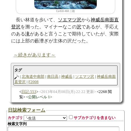
Co450-460 二段
長い林道を歩いて、
ソエマツ沢
から
神威岳南面直
登沢
を溯った。マイナーなこの
沢
であるが、手応え
のある
滝
があると言うことで期待していたが、実際
には上部の藪漕ぎが主体の沢だった。
～続きがあります～
タグ
北海道中南部
南日高
神威岳
ソエマツ沢
神威岳南面
直登沢
F2008
日記:553
2013年04月08日(月) 22:22 更新
2268 閲
覧
公開レベル 1
日誌検索フォーム
カテゴリ
サブカテゴリを含まない
検索文字列