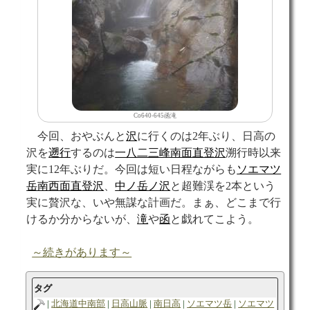
Co640-645函滝
今回、おやぶんと
沢
に行くのは2年ぶり、日高の
沢を
遡行
するのは
一八二三峰南面直登沢
溯行時以来
実に12年ぶりだ。今回は短い日程ながらも
ソエマツ
岳南西面直登沢
、
中ノ岳ノ沢
と超難渓を2本という
実に贅沢な、いや無謀な計画だ。まぁ、どこまで行
けるか分からないが、
滝
や
函
と戯れてこよう。
～続きがあります～
タグ
北海道中南部
日高山脈
南日高
ソエマツ岳
ソエマツ