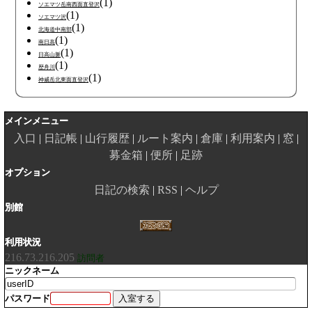
(1)
ソエマツ岳南西面直登沢
(1)
ソエマツ沢
(1)
北海道中南部
(1)
南日高
(1)
日高山脈
(1)
歴舟川
(1)
神威岳北東面直登沢
メインメニュー
入口
日記帳
山行履歴
ルート案内
倉庫
利用案内
窓
募金箱
便所
足跡
オプション
日記の検索
RSS
ヘルプ
別館
利用状況
216.73.216.205
訪問者
ニックネーム
パスワード