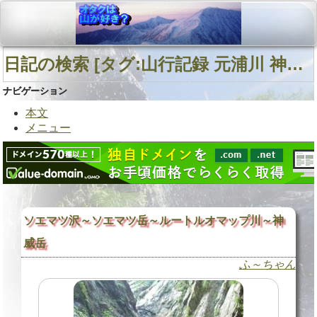
日記の検索 [タグ:山行記録 元浦川 神威岳 ルートルオマップ川] 01～01(01件中)
ナビゲーション
本文
メニュー
ソエマツ沢～ソエマツ岳～ルートルオマップ川～神
威岳
ふ～ちゃん