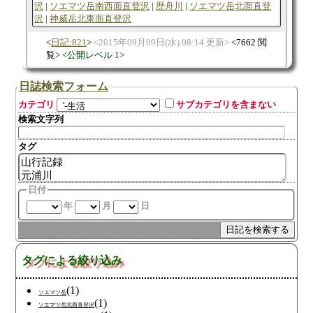
沢
ソエマツ岳南西面直登沢
歴舟川
ソエマツ岳北面直登
沢
神威岳北東面直登沢
日記:821
2015年09月09日(水) 08:14 更新
7662 閲
覧
公開レベル 1
日誌検索フォーム
カテゴリ
サブカテゴリを含まない
検索文字列
タグ
日付
年
月
日
タグによる絞り込み
(1)
ソエマツ岳
(1)
ソエマツ岳北面直登沢