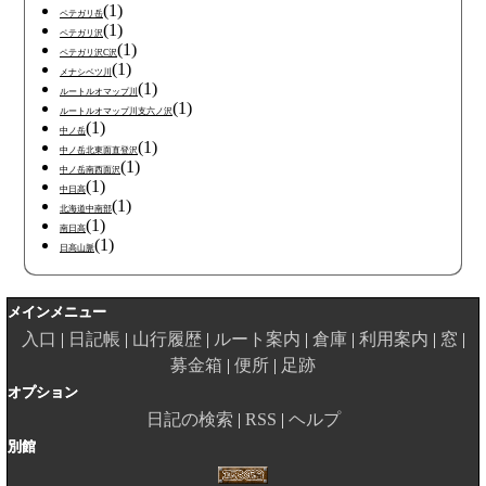
(1)
ペテガリ岳
(1)
ペテガリ沢
(1)
ペテガリ沢C沢
(1)
メナシベツ川
(1)
ルートルオマップ川
(1)
ルートルオマップ川支六ノ沢
(1)
中ノ岳
(1)
中ノ岳北東面直登沢
(1)
中ノ岳南西面沢
(1)
中日高
(1)
北海道中南部
(1)
南日高
(1)
日高山脈
メインメニュー
入口
日記帳
山行履歴
ルート案内
倉庫
利用案内
窓
募金箱
便所
足跡
オプション
日記の検索
RSS
ヘルプ
別館