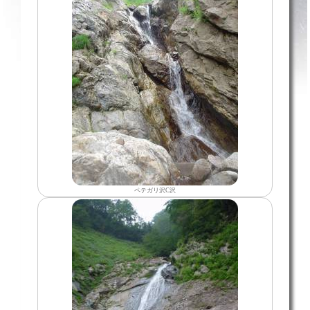
ペテガリ沢C沢