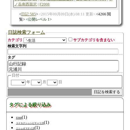
ノ岳南西面沢
F2008
日記:585
2015年09月09日(水) 08:11 更新
4266 閲
覧
公開レベル 1
日誌検索フォーム
カテゴリ
サブカテゴリを含まない
検索文字列
タグ
日付
年
月
日
タグによる絞り込み
(1)
F2008
(1)
コイカクシュシビチャリ川
(1)
ニシュオマナイ川