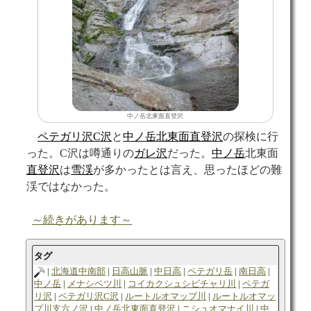
中ノ岳北東面直登沢
ペテガリ沢C沢
と
中ノ岳北東面直登沢
の探検に行
った。C沢は噂通りの
ガレ
沢
だった。
中ノ岳
北東面
直登沢
は
雪渓
が多かったとは言え、思ったほどの難
渓ではなかった。
～続きがあります～
タグ
北海道中南部
日高山脈
中日高
ペテガリ岳
南日高
中ノ岳
メナシベツ川
コイカクシュシビチャリ川
ペテガ
リ沢
ペテガリ沢C沢
ルートルオマップ川
ルートルオマッ
プ川支六ノ沢
中ノ岳北東面直登沢
ニシュオマナイ川
中