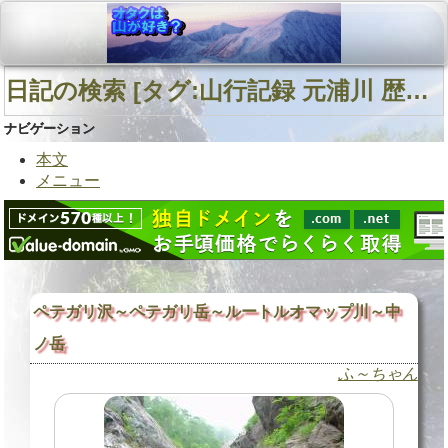
日記の検索 [タグ:山行記録 元浦川 歴舟川 静内川] 01～01(01件中)
ナビゲーション
本文
メニュー
ペテガリ沢～ペテガリ岳～ルートルオマップ川～中
ノ岳
ふ～ちゃん