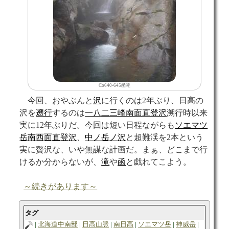
Co640-645函滝
今回、おやぶんと
沢
に行くのは2年ぶり、日高の
沢を
遡行
するのは
一八二三峰南面直登沢
溯行時以来
実に12年ぶりだ。今回は短い日程ながらも
ソエマツ
岳南西面直登沢
、
中ノ岳ノ沢
と超難渓を2本という
実に贅沢な、いや無謀な計画だ。まぁ、どこまで行
けるか分からないが、
滝
や
函
と戯れてこよう。
～続きがあります～
タグ
北海道中南部
日高山脈
南日高
ソエマツ岳
神威岳