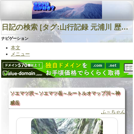
日記の検索 [タグ:山行記録 元浦川 歴舟川 神威岳北東面直登沢] 01～01(01件中)
ナビゲーション
本文
メニュー
ソエマツ沢～ソエマツ岳～ルートルオマップ川～神
威岳
ふ～ちゃん