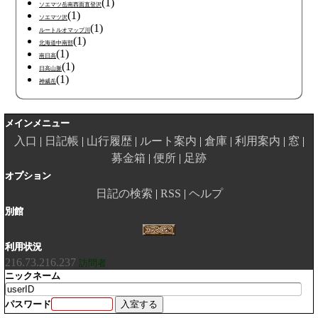
(1)
ソエマツ岳南西面直登沢
(1)
ソエマツ沢
(1)
ルートルオマップ川
(1)
北海道中南部
(1)
南日高
(1)
日高山脈
(1)
神威岳
メインメニュー
入口
日記帳
山行履歴
ルート案内
倉庫
利用案内
窓
募金箱
便所
足跡
オプション
日記の検索
RSS
ヘルプ
別館
利用状況
216.73.216.237
訪問者
ニックネーム
パスワード