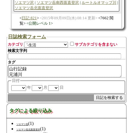
ソエマツ沢
ソエマツ岳南西面直登沢
ルートルオマップ川
ソエマツ岳北面直登沢
日記:821
2015年09月09日(水) 08:14 更新
7662 閲
覧
公開レベル 1
日誌検索フォーム
カテゴリ
サブカテゴリを含まない
検索文字列
タグ
日付
年
月
日
タグによる絞り込み
(1)
ソエマツ岳
(1)
ソエマツ岳北面直登沢