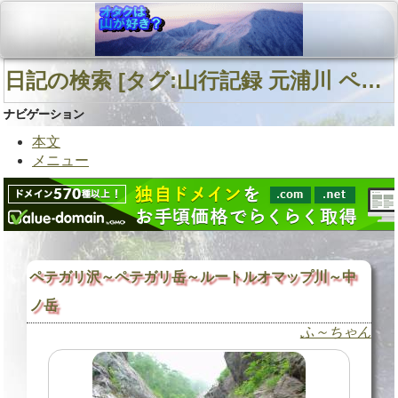
日記の検索 [タグ:山行記録 元浦川 ペテガリ沢C沢 北海道中南部] 01～01(01件中)
ナビゲーション
本文
メニュー
ペテガリ沢～ペテガリ岳～ルートルオマップ川～中
ノ岳
ふ～ちゃん