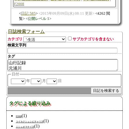
F2008
日記:585
2015年09月09日(水) 08:11 更新
4262 閲
覧
公開レベル 1
日誌検索フォーム
カテゴリ
サブカテゴリを含まない
検索文字列
タグ
日付
年
月
日
タグによる絞り込み
(1)
F2008
(1)
コイカクシュシビチャリ川
(1)
ニシュオマナイ川