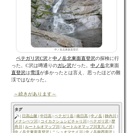
中ノ岳北東面直登沢
ペテガリ沢C沢
と
中ノ岳北東面直登沢
の探検に行
った。C沢は噂通りの
ガレ
沢
だった。
中ノ岳
北東面
直登沢
は
雪渓
が多かったとは言え、思ったほどの難
渓ではなかった。
～続きがあります～
タグ
日高山脈
中日高
ペテガリ岳
南日高
中ノ岳
静内川
メナシベツ川
コイカクシュシビチャリ川
ペテガリ沢
歴
舟川
ルートルオマップ川
ルートルオマップ川支六ノ沢
中ノ岳北東面直登沢
ニシュオマナイ川
中ノ岳南西面沢