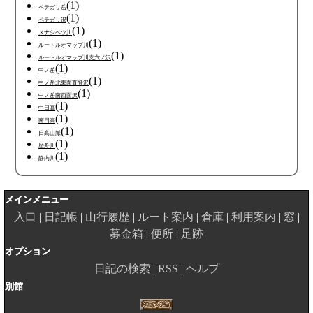
(1)
ペテガリ岳
(1)
ペテガリ沢
(1)
メナシベツ川
(1)
ルートルオマップ川
(1)
ルートルオマップ川支六ノ沢
(1)
中ノ岳
(1)
中ノ岳北東面直登沢
(1)
中ノ岳南西面沢
(1)
中日高
(1)
南日高
(1)
日高山脈
(1)
歴舟川
(1)
静内川
メインメニュー
入口
日記帳
山行履歴
ルート案内
倉庫
利用案内
窓
募金箱
便所
足跡
オプション
日記の検索
RSS
ヘルプ
別館