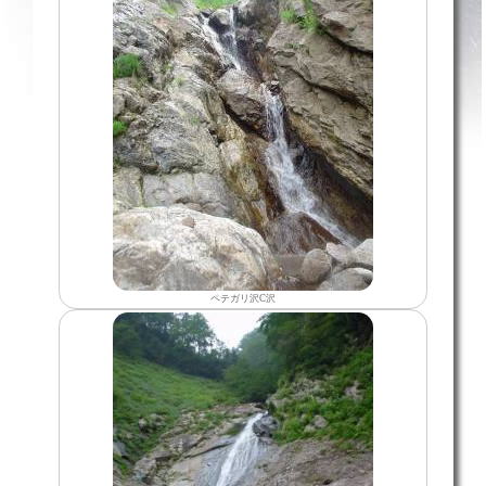
ペテガリ沢C沢