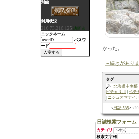
別館
利用状況
216.73.216.125
訪問者
ニックネーム
ペ
パスワ
ード
かった。
～続きがあり
タグ
北海道中南部
ビチャリ川
ペテ
ニシュオマナイ
日記:585
2
日誌検索フォーム
カテゴリ
検索文字列