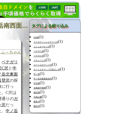
日記の検索 [タグ:山行記録 元浦川 ペテガリ沢C沢 中ノ岳南西面沢] 01～01(01件中)
タグによる絞り込み
(1)
F2008
(1)
コイカクシュシビチャリ川
(1)
ニシュオマナイ川
(1)
ふ～ちゃん
ペテガリ岳
(1)
ペテガリ沢
(1)
メナシベツ川
ペテガリ
(1)
ルートルオマップ川
沢C沢
と
中
(1)
ルートルオマップ川支六ノ沢
(1)
ノ岳北東面
中ノ岳
(1)
中ノ岳北東面直登沢
直登沢
の探
(1)
中日高
検に行っ
(1)
北海道中南部
(1)
た。C沢は
南日高
(1)
日高山脈
噂通りの
ガ
(1)
歴舟川
レ
沢
だっ
(1)
静内川
た。
中ノ岳