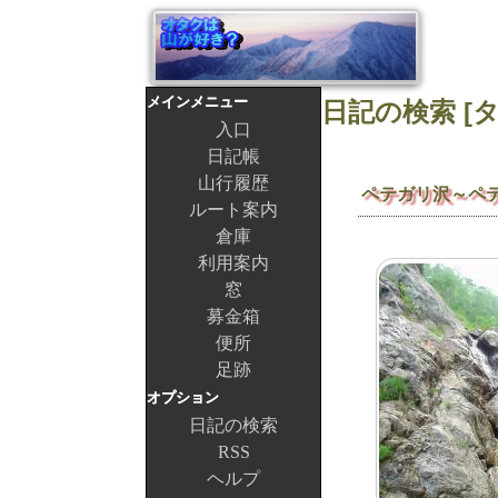
メインメニュー
入口
日記帳
山行履歴
ペテガリ沢～ペ
ルート案内
倉庫
利用案内
窓
募金箱
便所
足跡
オプション
日記の検索
RSS
ヘルプ