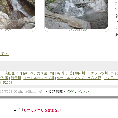
テガリ沢C沢
中ノ岳北東面直登沢
ます～
日高山脈
中日高
ペテガリ岳
南日高
中ノ岳
静内川
メナシベツ川
コイ
ガリ沢
歴舟川
ルートルオマップ川
ルートルオマップ川支六ノ沢
中ノ岳北
川
F2008
015年09月09日(水) 08:11 更新
4267 閲覧
公開レベル 1
サブカテゴリを含まない