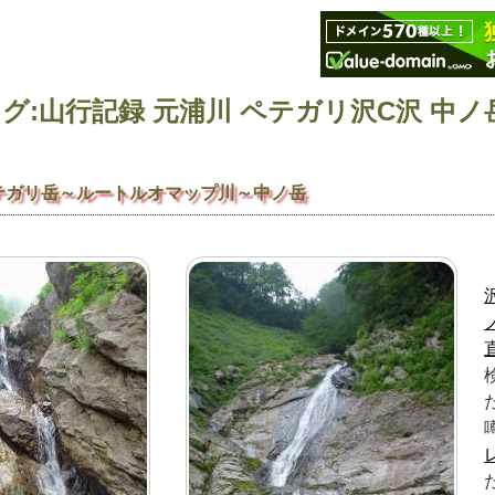
テガリ岳～ルートルオマップ川～中ノ岳