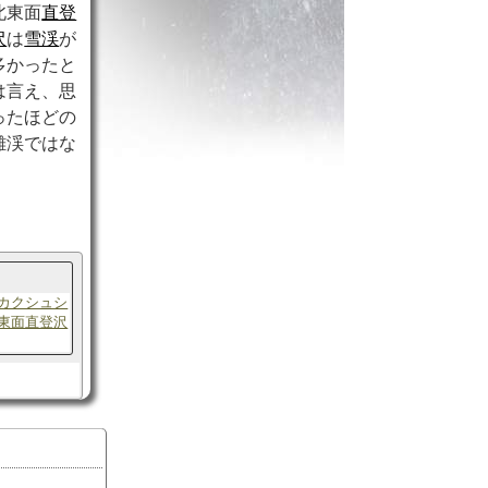
北東面
直登
沢
は
雪渓
が
多かったと
は言え、思
ったほどの
難渓ではな
カクシュシ
東面直登沢