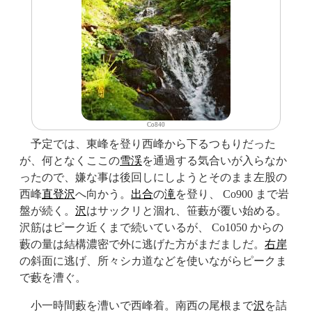
Co840
予定では、東峰を登り西峰から下るつもりだった
が、何となくここの
雪渓
を通過する気合いが入らなか
ったので、嫌な事は後回しにしようとそのまま左股の
西峰
直登沢
へ向かう。
出合
の
滝
を登り、 Co900 まで岩
盤が続く。
沢
はサックリと涸れ、笹藪が覆い始める。
沢筋はピーク近くまで続いているが、 Co1050 からの
藪の量は結構濃密で外に逃げた方がまだましだ。
右岸
の斜面に逃げ、所々シカ道などを使いながらピークま
で藪を漕ぐ。
小一時間藪を漕いで西峰着。南西の尾根まで
沢
を詰