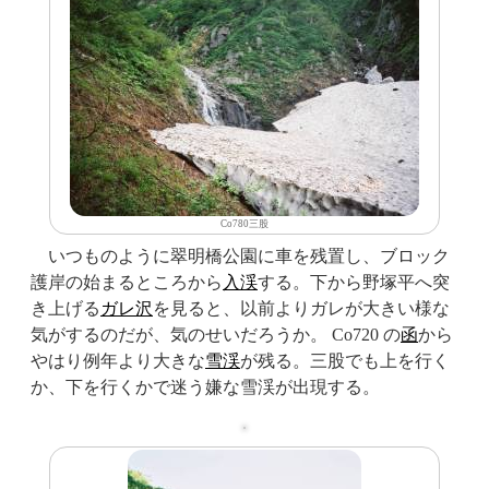
Co780三股
いつものように翠明橋公園に車を残置し、ブロック
護岸の始まるところから
入渓
する。下から野塚平へ突
き上げる
ガレ
沢
を見ると、以前よりガレが大きい様な
気がするのだが、気のせいだろうか。 Co720 の
函
から
やはり例年より大きな
雪渓
が残る。三股でも上を行く
か、下を行くかで迷う嫌な雪渓が出現する。