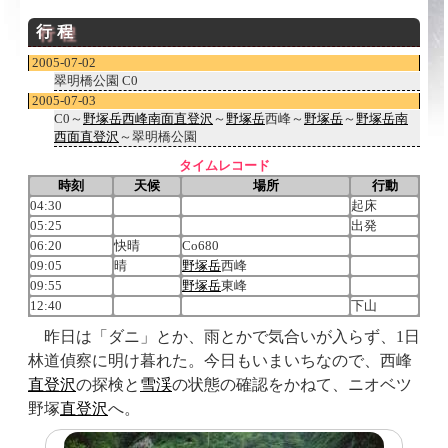
行程
2005-07-02
翠明橋公園 C0
2005-07-03
C0～
野塚岳西峰南面直登沢
～
野塚岳
西峰～
野塚岳
～
野塚岳南
西面直登沢
～翠明橋公園
タイムレコード
時刻
天候
場所
行動
04:30
起床
05:25
出発
06:20
快晴
Co680
09:05
晴
野塚岳
西峰
09:55
野塚岳
東峰
12:40
下山
昨日は「ダニ」とか、雨とかで気合いが入らず、1日
林道偵察に明け暮れた。今日もいまいちなので、西峰
直登沢
の探検と
雪渓
の状態の確認をかねて、ニオベツ
野塚
直登
沢
へ。