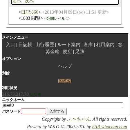
前へ
次へ
日記:860
2013年04月09日(火) 11:51 更新
1883 閲覧
公開レベル 1
メインメニュー
入口
日記帳
山行履歴
ルート案内
倉庫
利用案内
窓
募金箱
便所
足跡
オプション
ヘルプ
別館
利用状況
216.73.217.70
訪問者
ニックネーム
パスワード
Copyright by
ふ〜ちゃん
. All rights reserved.
Powerd by W.S.O © 2000-2010 by
FAR.whochan.com