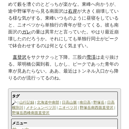
めて藪を漕ぐのとどっちが楽かな。東峰へ向かうが、
途中野塚平から見る南面沢は
右岸
が大きく崩壊してい
る様な気がする。東峰いつものように昼寝をしている
と、ニオベツから単独行の青年が登ってくる。彼も南
面沢の
ガレ
の量は異常だと言っていた。やはり最近崩
壊したのだろうか。それにしても単独行同士がピーク
で鉢合わせするのは何となく気まずい。
直登沢
をサクサクっと下降。三股の
雪渓
は走り抜け
る。翠明橋公園到着。しかし、ピークであった青年の
車が見あたらない。ああ、最近はトンネル入口から降
りるのが流行ってるのね。
タグ
山行記録
北海道中南部
日高山脈
南日高
野塚岳
日高
幌別川
メナシュンベツ川
ニオベツ川
野塚岳南西面直登沢
野塚岳西峰南面直登沢
メニュー