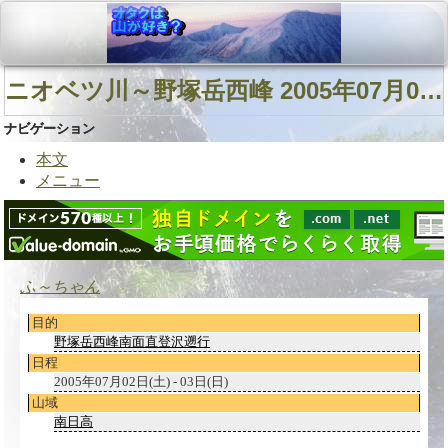
ニオベツ川～野塚岳西峰 2005年07月02日(土)
ナビゲーション
本文
メニュー
ふ～ちゃん
目的
野塚岳西峰南面直登沢遡行
日程
2005年07月02日(土) - 03日(日)
山域
南日高