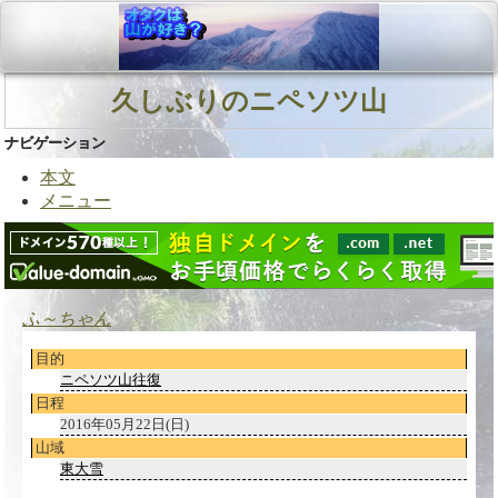
久しぶりのニペソツ山
ナビゲーション
本文
メニュー
ふ～ちゃん
目的
ニペソツ山往復
日程
2016年05月22日(日)
山域
東大雪