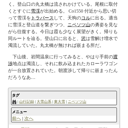
く。登山口の丸太橋は流されかけている。尾根に取付
くとすぐに
雪渓
が出始める。 Co1550 付近から思い切
って雪渓を
トラバース
して、天狗の
コル
に出る。適当
に雪渓と登山道を繋ぎつつ、
ニペソツ山
の勇姿を見な
がら往復する。今日は霞も少なく展望がきく。帰りも
同ルートを辿る。登山口に出ると、
沢
は雪解け増水で
濁流していた。丸太橋が無ければ嵌まる所だ。
下山後、岩間温泉に行ってみると、やはり手前の
渡
渉
地点は濁流し、それに飲み込まれたカローラワゴン
が一台放置されていた。朝渡渉して帰りに嵌まったん
だろうなあ…
タグ
山行記録
大雪山系
東大雪
ニペソツ山
メニュー
前へ
次へ