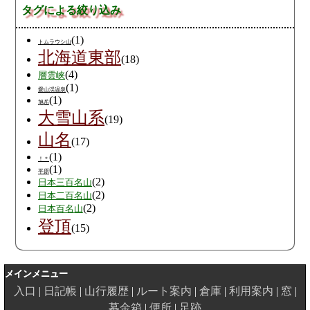
タグによる絞り込み
(1)
トムラウシ山
北海道東部
(18)
(4)
層雲峡
(1)
愛山渓温泉
(1)
旭岳
大雪山系
(19)
山名
(17)
(1)
！＊
(1)
平原
(2)
日本三百名山
(2)
日本二百名山
(2)
日本百名山
登頂
(15)
メインメニュー
入口
日記帳
山行履歴
ルート案内
倉庫
利用案内
窓
募金箱
便所
足跡