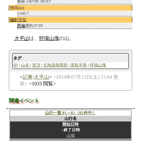
東経 140°08 ′08.03″
標高(m)
1190.7
磁針方位
西偏
度約 9°29′
大平山
は、
狩場山塊
の山。
タグ
山名
登頂
北海道南西部
渡島半島
狩場山塊
記事
:
大平山
2014年07月12日(土) 21:04 更
新
1033 閲覧
関連イベント
山行一覧 01～02（02件中）
山行名
開始日時
終了日時
山域