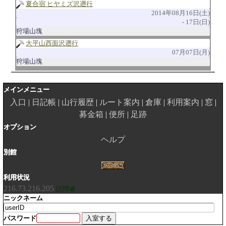
夏合宿 ヒヤミズ沢遡行
2014年08月16日(土)
17日(日)
狩場山塊
大平山西面沢遡行
07月07日(月)
狩場山塊
メインメニュー
入口
日記帳
山行履歴
ルート案内
倉庫
利用案内
窓
募金箱
便所
足跡
オプション
ヘルプ
別館
利用状況
216.73.216.205
訪問者
ニックネーム
パスワード