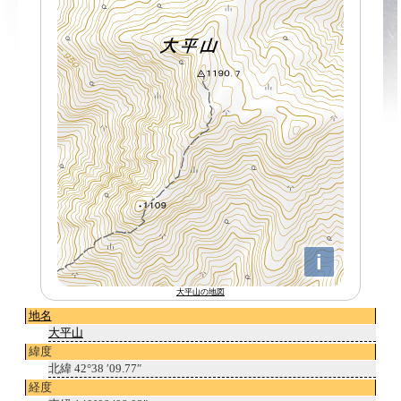
大平山の地図
地名
大平山
緯度
北緯 42°38 ′09.77″
経度