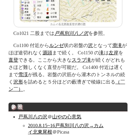
カムイ岳北西面直登沢遡行図
Co1021 二股までは
戸蔦別川八ノ沢
を参照。
Co1100 付近から
ルンゼ
状の岩盤の
沢
となって
滑滝
が
ほぼ途切れなく
源頭
まで続く。 Co1150 の
滝
は
左岸
を
直登
できる。ここから大きな
スラブ
滝
が続くがどれも
さほど難しくなく直登が可能だ。 Co1400 付近は遅く
まで
雪渓
が残る。岩盤の沢筋から灌木のトンネルの続
く
沢形
を詰めると５分ほどの藪漕ぎで稜線に出る
（￣
ン￣）
。
参照
戸蔦川八の沢
＠
山やの心意気
2010.8.15~16戸蔦別川八の沢→カム
イ北東尾根
＠Picasa