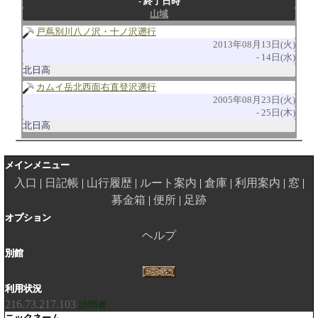
終了日時
山域
戸蔦別川八ノ沢・十ノ沢遡行
2013年08月13日(火)
14日(水)
北日高
カムイ岳北西面右直登沢遡行
2005年08月23日(火)
25日(木)
北日高
メインメニュー
入口
日記帳
山行履歴
ルート案内
倉庫
利用案内
窓
募金箱
便所
足跡
オプション
ヘルプ
別館
利用状況
216.73.217.103
訪問者
ニックネーム