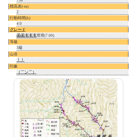
736
標高差(-m)
2
行動時間(h)
4.0
グレード
函
函滝
滝
滝
滑滑(7.00)
等級
3級
山谷
！！
印象
（￣ン￣）