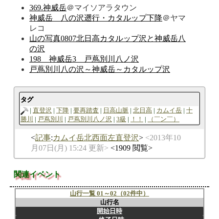
369.神威岳
＠マイソアラタウン
神威岳 八の沢遡行・カタルップ下降
＠ヤマ
レコ
山の写真0807北日高カタルップ沢と神威岳八
の沢
198 神威岳3 戸蔦別川八ノ沢
戸蔦別川八の沢～神威岳～カタルップ沢
タグ
直登沢
下降
要再踏査
日高山脈
北日高
カムイ岳
十
勝川
戸蔦別川
戸蔦別川八ノ沢
3級
！！
（￣ン￣）
記事
:
カムイ岳北西面左直登沢
2013年10
月07日(月) 15:24 更新
1909 閲覧
関連イベント
山行一覧 01～02（02件中）
山行名
開始日時