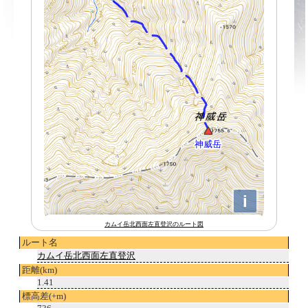
カムイ岳北西面左直登沢のルート図
ルート名
カムイ岳北西面左直登沢
距離(km)
1.41
標高差(+m)