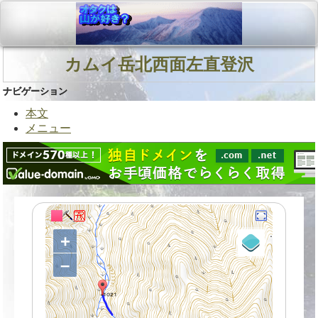
カムイ岳北西面左直登沢
ナビゲーション
本文
メニュー