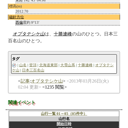
東経 142°45 ′04.98″
標高(m)
2012.70
磁針方位
西偏
度約 9°13′
オプタテシケ山
は、
十勝連峰
の山のひとつ。日本三
百名山のひとつ。
タグ
山名
登頂
北海道東部
大雪山系
十勝連峰
オプタテシ
ケ山
日本三百名山
記事
:
オプタテシケ山
2013年03月26日(火)
02:04 更新
1235 閲覧
関連イベント
山行一覧 01～05（05件中）
山行名
開始日時