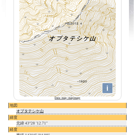
Data::map::mapimage
地図
オプタテシケ山
緯度
北緯 43°28 ′12.71″
経度