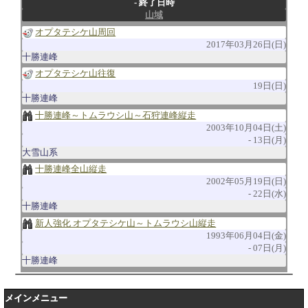
終了日時
山域
オプタテシケ山周回
2017年03月26日(日)
十勝連峰
オプタテシケ山往復
19日(日)
十勝連峰
十勝連峰～トムラウシ山～石狩連峰縦走
2003年10月04日(土)
13日(月)
大雪山系
十勝連峰全山縦走
2002年05月19日(日)
22日(水)
十勝連峰
新人強化 オプタテシケ山～トムラウシ山縦走
1993年06月04日(金)
07日(月)
十勝連峰
メインメニュー