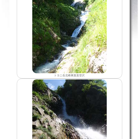
トヨニ岳北峰東面直登沢