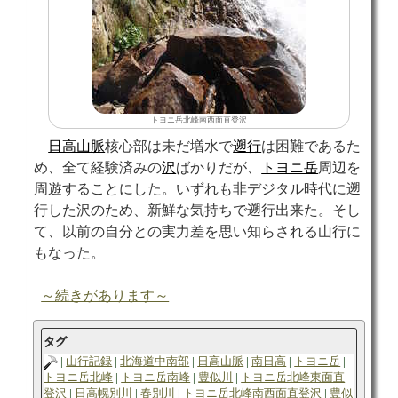
トヨニ岳北峰南西面直登沢
日高山脈
核心部は未だ増水で
遡行
は困難であるた
め、全て経験済みの
沢
ばかりだが、
トヨニ岳
周辺を
周遊することにした。いずれも非デジタル時代に遡
行した沢のため、新鮮な気持ちで遡行出来た。そし
て、以前の自分との実力差を思い知らされる山行に
もなった。
～続きがあります～
タグ
山行記録
北海道中南部
日高山脈
南日高
トヨニ岳
トヨニ岳北峰
トヨニ岳南峰
豊似川
トヨニ岳北峰東面直
登沢
日高幌別川
春別川
トヨニ岳北峰南西面直登沢
豊似