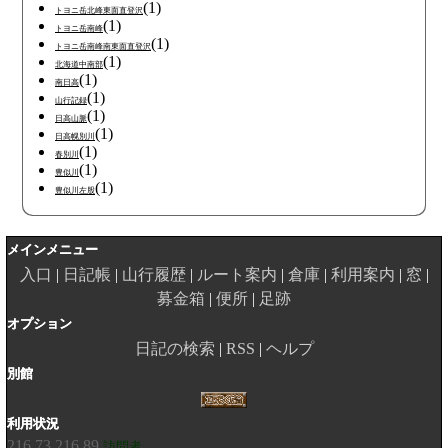
(1)
トヨニ岳北峰東面直登沢
(1)
トヨニ岳南峰
(1)
トヨニ岳南峰南東面直登沢
(1)
北海道中南部
(1)
南日高
(1)
山行記録
(1)
日高山脈
(1)
日高幌別川
(1)
春別川
(1)
豊似川
(1)
豊似川左股
メインメニュー
入口
日記帳
山行履歴
ルート案内
倉庫
利用案内
窓
募金箱
便所
足跡
オプション
日記の検索
RSS
ヘルプ
別館
利用状況
216.73.216.89
訪問者