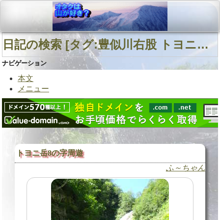
日記の検索 [タグ:豊似川右股 トヨニ岳南峰西面直登沢] 01～01(01件中)
ナビゲーション
本文
メニュー
トヨニ岳8の字周遊
ふ～ちゃん