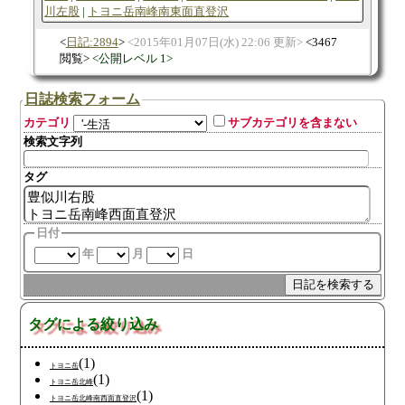
川左股
トヨニ岳南峰南東面直登沢
日記:2894
2015年01月07日(水) 22:06 更新
3467
閲覧
公開レベル 1
日誌検索フォーム
カテゴリ
サブカテゴリを含まない
検索文字列
タグ
日付
年
月
日
タグによる絞り込み
(1)
トヨニ岳
(1)
トヨニ岳北峰
(1)
トヨニ岳北峰南西面直登沢