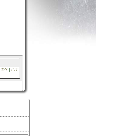
キタケ
ハナ