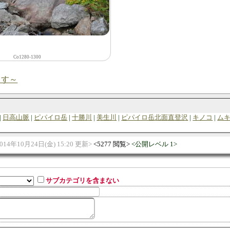
Co1280-1300
ます～
日高山脈
ピパイロ岳
十勝川
美生川
ピパイロ岳北面直登沢
キノコ
ム
014年10月24日(金) 15:20 更新
5277 閲覧
公開レベル 1
サブカテゴリを含まない