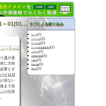
日記の検索 [タグ:山行記録 F2008 ピパイロ川 北日高] 01～01(01件中)
タグによる絞り込み
(1)
キノコ
(1)
ハナイグチ
(1)
ピパイロ岳
(1)
ふ～ちゃん
ピパイロ岳北面直登沢
(1)
ムキタケ
(1)
北海道中南部
通り
滝
が途
(1)
十勝川
全体に大味
(1)
日高山脈
(1)
を必要とす
美生川
ピパイロ川
魚が居ない
最後まで魚
ダムの功罪
い。