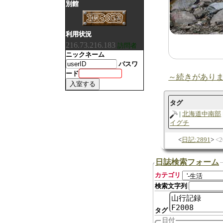
別館
利用状況
216.73.216.183
訪問者
ニックネーム
パスワ
ード
～続きがあり
タグ
北海道中南部
イグチ
日記:2891
2
日誌検索フォーム
カテゴリ
検索文字列
タグ
日付