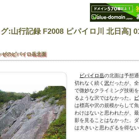
ンゼのピパイロ岳北面
ピパイロ岳
の北面は予想
切れなく続く
沢
だったが、
で微妙なクライミング技術
るような沢ではなかった。
は標高や沢の規模からして
わけはないと思われたが、
影を見ることはなかった。
は大きいと思わざるを得な