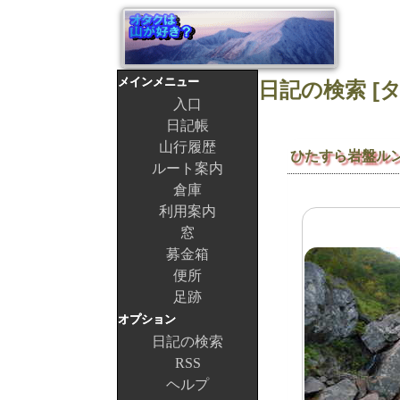
メインメニュー
入口
日記帳
山行履歴
ひたすら岩盤ル
ルート案内
倉庫
利用案内
窓
募金箱
便所
足跡
オプション
日記の検索
RSS
ヘルプ