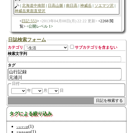
北海道中南部
日高山脈
南日高
神威岳
ソエマツ沢
神威岳東面直登沢
日記:553
2013年04月08日(月) 22:22 更新
2268 閲
覧
公開レベル 1
日誌検索フォーム
カテゴリ
サブカテゴリを含まない
検索文字列
タグ
日付
年
月
日
タグによる絞り込み
(1)
ソエマツ沢
(1)
北海道中南部