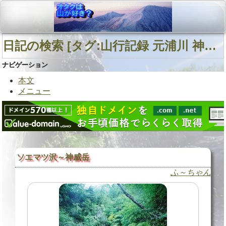
日記の検索 [タグ:山行記録 元浦川 神威岳南面直登沢 F2008] 01～01(01件中)
ナビゲーション
本文
メニュー
ソエマツ沢～神威岳
ふ～ちゃん