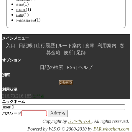
(1)
南日高
(1)
日高山脈
(1)
神威岳
(1)
神威岳東面直登沢
メインメニュー
入口
日記帳
山行履歴
ルート案内
倉庫
利用案内
窓
募金箱
便所
足跡
オプション
日記の検索
RSS
ヘルプ
別館
利用状況
216.73.216.185
訪問者
ニックネーム
パスワード
Copyright by
ふ〜ちゃん
. All rights reserved.
Powerd by W.S.O © 2000-2010 by
FAR.whochan.com