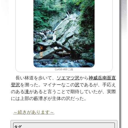
Co450-460 二段
長い林道を歩いて、
ソエマツ沢
から
神威岳南面直
登沢
を溯った。マイナーなこの
沢
であるが、手応え
のある
滝
があると言うことで期待していたが、実際
には上部の藪漕ぎが主体の沢だった。
～続きがあります～
タグ