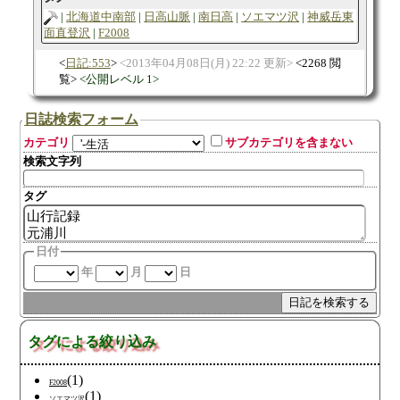
北海道中南部
日高山脈
南日高
ソエマツ沢
神威岳東
面直登沢
F2008
日記:553
2013年04月08日(月) 22:22 更新
2268 閲
覧
公開レベル 1
日誌検索フォーム
カテゴリ
サブカテゴリを含まない
検索文字列
タグ
日付
年
月
日
タグによる絞り込み
(1)
F2008
(1)
ソエマツ沢