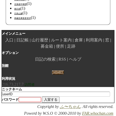
(1)
北海道中南部
(1)
南日高
(1)
日高山脈
(1)
神威岳東面直登沢
メインメニュー
入口
日記帳
山行履歴
ルート案内
倉庫
利用案内
窓
募金箱
便所
足跡
オプション
日記の検索
RSS
ヘルプ
別館
利用状況
216.73.217.7
訪問者
ニックネーム
パスワード
Copyright by
ふ〜ちゃん
. All rights reserved.
Powerd by W.S.O © 2000-2010 by
FAR.whochan.com