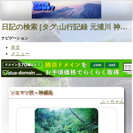
日記の検索 [タグ:山行記録 元浦川 神威岳 神威岳南面直登沢] 01～01(01件中)
ナビゲーション
本文
メニュー
ソエマツ沢～神威岳
ふ～ちゃん