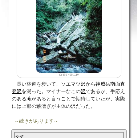
Co450-460 二段
長い林道を歩いて、
ソエマツ沢
から
神威岳南面直
登沢
を溯った。マイナーなこの
沢
であるが、手応え
のある
滝
があると言うことで期待していたが、実際
には上部の藪漕ぎが主体の沢だった。
～続きがあります～
タグ