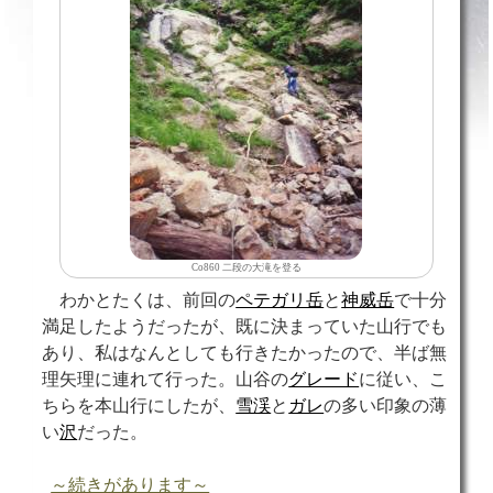
Co860 二段の大滝を登る
わかとたくは、前回の
ペテガリ岳
と
神威岳
で十分
満足したようだったが、既に決まっていた山行でも
あり、私はなんとしても行きたかったので、半ば無
理矢理に連れて行った。山谷の
グレード
に従い、こ
ちらを本山行にしたが、
雪渓
と
ガレ
の多い印象の薄
い
沢
だった。
～続きがあります～