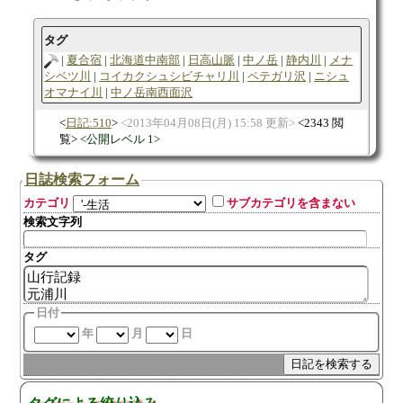
タグ
夏合宿
北海道中南部
日高山脈
中ノ岳
静内川
メナ
シベツ川
コイカクシュシビチャリ川
ペテガリ沢
ニシュ
オマナイ川
中ノ岳南西面沢
日記:510
2013年04月08日(月) 15:58 更新
2343 閲
覧
公開レベル 1
日誌検索フォーム
カテゴリ
サブカテゴリを含まない
検索文字列
タグ
日付
年
月
日