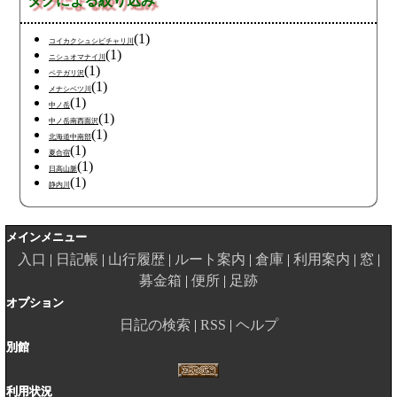
タグによる絞り込み
(1)
コイカクシュシビチャリ川
(1)
ニシュオマナイ川
(1)
ペテガリ沢
(1)
メナシベツ川
(1)
中ノ岳
(1)
中ノ岳南西面沢
(1)
北海道中南部
(1)
夏合宿
(1)
日高山脈
(1)
静内川
メインメニュー
入口
日記帳
山行履歴
ルート案内
倉庫
利用案内
窓
募金箱
便所
足跡
オプション
日記の検索
RSS
ヘルプ
別館
利用状況