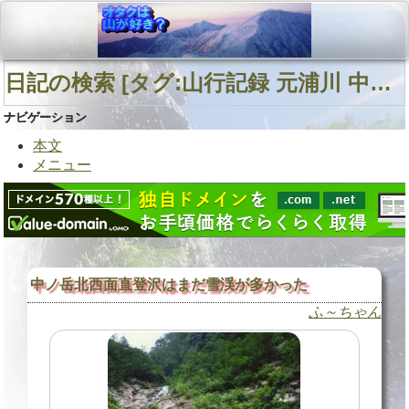
日記の検索 [タグ:山行記録 元浦川 中ノ岳北西面直登沢 南日高] 01～01(01件中)
ナビゲーション
本文
メニュー
中ノ岳北西面直登沢はまだ雪渓が多かった
ふ～ちゃん