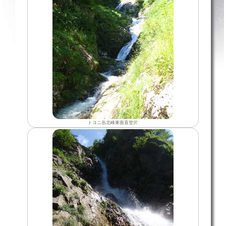
トヨニ岳北峰東面直登沢