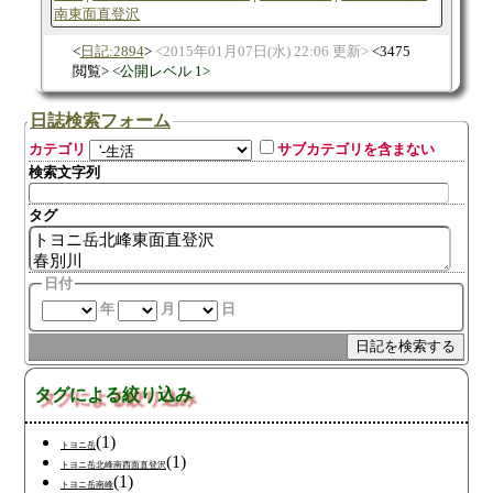
南東面直登沢
日記:2894
2015年01月07日(水) 22:06 更新
3475
閲覧
公開レベル 1
日誌検索フォーム
カテゴリ
サブカテゴリを含まない
検索文字列
タグ
日付
年
月
日
タグによる絞り込み
(1)
トヨニ岳
(1)
トヨニ岳北峰南西面直登沢
(1)
トヨニ岳南峰