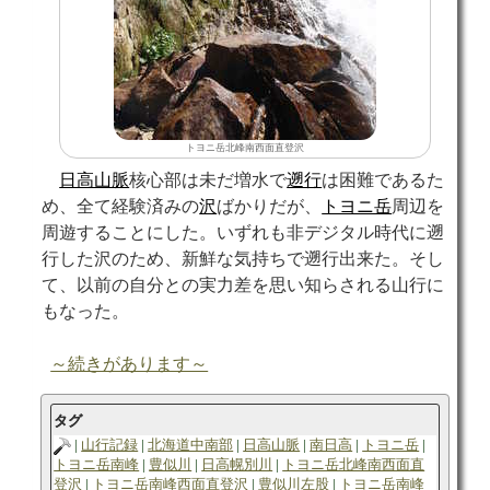
トヨニ岳北峰南西面直登沢
日高山脈
核心部は未だ増水で
遡行
は困難であるた
め、全て経験済みの
沢
ばかりだが、
トヨニ岳
周辺を
周遊することにした。いずれも非デジタル時代に遡
行した沢のため、新鮮な気持ちで遡行出来た。そし
て、以前の自分との実力差を思い知らされる山行に
もなった。
～続きがあります～
タグ
山行記録
北海道中南部
日高山脈
南日高
トヨニ岳
トヨニ岳南峰
豊似川
日高幌別川
トヨニ岳北峰南西面直
登沢
トヨニ岳南峰西面直登沢
豊似川左股
トヨニ岳南峰