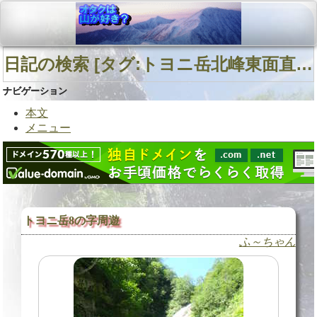
日記の検索 [タグ:トヨニ岳北峰東面直登沢 春別川 豊似川右股 トヨニ岳北峰] 01～01(01件中)
ナビゲーション
本文
メニュー
トヨニ岳8の字周遊
ふ～ちゃん