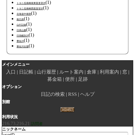
(1)
トヨニ岳南峰南東面直登沢
(1)
トヨニ岳南峰西面直登沢
(1)
北海道中南部
(1)
南日高
(1)
山行記録
(1)
日高山脈
(1)
日高幌別川
(1)
豊似川
(1)
豊似川左股
メインメニュー
入口
日記帳
山行履歴
ルート案内
倉庫
利用案内
窓
募金箱
便所
足跡
オプション
日記の検索
RSS
ヘルプ
別館
利用状況
216.73.216.21
訪問者
ニックネーム