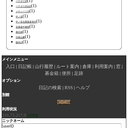
(1)
ペテガリ沢
(1)
ペテガリ沢A沢
(1)
メナシベツ川
(1)
中ノ岳
(1)
中ノ岳北西面直登沢
(1)
北海道中南部
(1)
南日高
(1)
日高山脈
(1)
静内川
メインメニュー
入口
日記帳
山行履歴
ルート案内
倉庫
利用案内
窓
募金箱
便所
足跡
オプション
日記の検索
RSS
ヘルプ
別館
利用状況
216.73.217.9
訪問者
ニックネーム