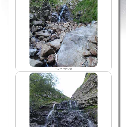
ペテガリ沢B沢