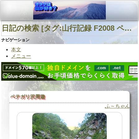
日記の検索 [タグ:山行記録 F2008 ペテガリ沢B沢 中日高] 01～01(01件中)
ナビゲーション
本文
メニュー
ペテガリ沢周遊
ふ～ちゃん