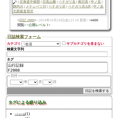
北海道中南部
日高山脈
ペテガリ岳
南日高
中ノ岳
静内川
メナシベツ川
ペテガリ沢
ペテガリ沢A沢
中ノ岳
北西面直登沢
日記:2880
2014年10月24日(金) 23:10 更新
4400
閲覧
公開レベル 1
日誌検索フォーム
カテゴリ
サブカテゴリを含まない
検索文字列
タグ
日付
年
月
日
タグによる絞り込み
(1)
ペテガリ岳