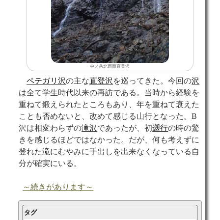
中ノ岳北西面直登沢
ペテガリ沢
の主な
直登沢
を巡ってきた。今回の
沢
は全て学生時代以来の再訪である。当時から経験を
重ねて鍛えられたところもあり、年を重ねて衰えた
ことも否めないと、改めて感じる山行となった。B
沢は相変わらずの
滝沢
であったが、初
遡行
の時の驚
きを感じるほどではなかった。だが、何も考えずに
登れた
滝
にむやみに手出しを出来なくなっている自
分が確実にいる。
～続きがあります～
タグ